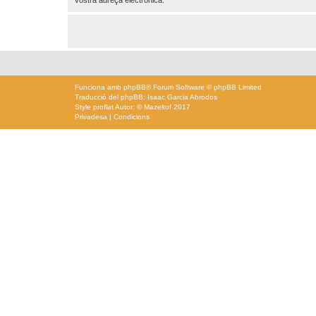
Funciona amb
phpBB
® Forum Software © phpBB Limited
Traducció del phpBB: Isaac Garcia Abrodos
Style
proflat
Autor: ©
Mazeltof
2017
Privadesa
|
Condicions