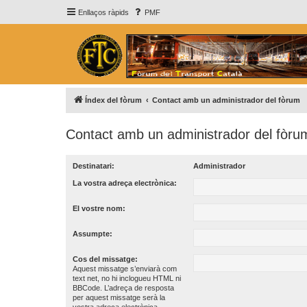
Enllaços ràpids
PMF
Índex del fòrum
Contact amb un administrador del fòrum
Contact amb un administrador del fòru
Destinatari:
Administrador
La vostra adreça electrònica:
El vostre nom:
Assumpte:
Cos del missatge:
Aquest missatge s’enviarà com
text net, no hi inclogueu HTML ni
BBCode. L’adreça de resposta
per aquest missatge serà la
vostra adreça electrònica.