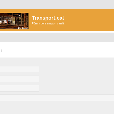
Transport.cat
Fòrum del transport català
m