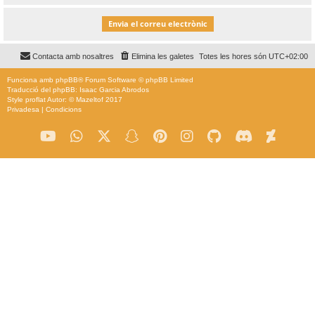
Contacta amb nosaltres
Elimina les galetes
Totes les hores són
UTC+02:00
Funciona amb
phpBB
® Forum Software © phpBB Limited
Traducció del phpBB: Isaac Garcia Abrodos
Style
proflat
Autor: ©
Mazeltof
2017
Privadesa
|
Condicions