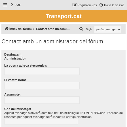
PMF
Registreu-vos
Inicia la sessió
Transport.cat
C
Índex del fòrum
Contact amb un administrador del fòrum
Style:
e
Contact amb un administrador del fòrum
r
c
Destinatari:
a
Administrador
La vostra adreça electrònica:
El vostre nom:
Assumpte:
Cos del missatge:
Aquest missatge s’enviarà com text net, no hi inclogueu HTML ni BBCode. L’adreça de
resposta per aquest missatge serà la vostra adreça electrònica.