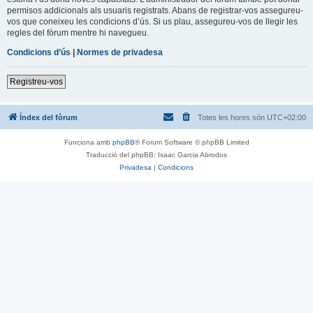
permisos addicionals als usuaris registrats. Abans de registrar-vos assegureu-
vos que coneixeu les condicions d’ús. Si us plau, assegureu-vos de llegir les
regles del fòrum mentre hi navegueu.
Condicions d’ús
|
Normes de privadesa
Registreu-vos
Índex del fòrum
Totes les hores són
UTC+02:00
Funciona amb
phpBB
® Forum Software © phpBB Limited
Traducció del phpBB: Isaac Garcia Abrodos
Privadesa
|
Condicions