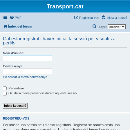
Transport.cat
PMF
Registreu-vos
Inicia la sessió
C
Índex del fòrum
Style:
e
Cal estar registrat i haver iniciat la sessió per visualitzar
r
perfils.
c
Nom d’usuari:
a
Contrasenya:
He oblidat la meva contrasenya
Recorda’m
Oculta la meva presència durant aquesta sessió
REGISTREU-VOS
Per iniciar una sessió heu d’estar registrats. Registrar-se només costa una
estona i us dona noves capacitats. L’administrador del fòrum també pot donar