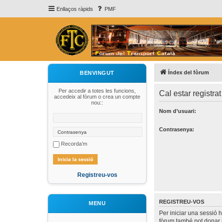
Enllaços ràpids
PMF
Índex del fòrum
BENVINGUT
Per accedir a totes les funcions,
Cal estar registrat 
accedeix al fòrum o crea un compte
nou::
Nom d’usuari:
Contrasenya:
Recorda’m
Registreu-vos
REGISTREU-VOS
MENU
Per iniciar una sessió 
fòrum també pot donar 