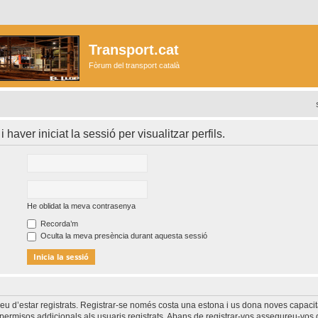
Transport.cat
Fòrum del transport català
i haver iniciat la sessió per visualitzar perfils.
He oblidat la meva contrasenya
Recorda’m
Oculta la meva presència durant aquesta sessió
heu d’estar registrats. Registrar-se només costa una estona i us dona noves capacit
permisos addicionals als usuaris registrats. Abans de registrar-vos assegureu-vos