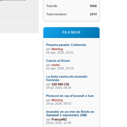
Total fils
9458
Total membres
1074
FILS NOUS
Propera parada: Collserola
per
Metring
06 ago. 2026, 16:22
Canvis al fòrum
per
wefer
02 ago. 2026, 00:29
La lluita contra els incendis
forestals
per
122-042-132
29 jul. 2026, 09:30
Protocol en cas d'incendi o fum
per
Metring
29 jul. 2026, 08:53
Incendio en un tren de Renfe en
Sabadell 2 septiembre 1988
per
França451
28 jul. 2026, 12:46