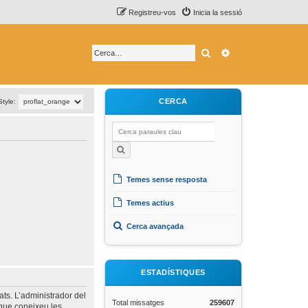
Registreu-vos
Inicia la sessió
Cerca
Cerca avançada
CERCA
Style:
Temes sense resposta
Temes actius
Cerca avançada
ESTADÍSTIQUES
ats. L’administrador del
Total missatges
259607
 que coneixeu les