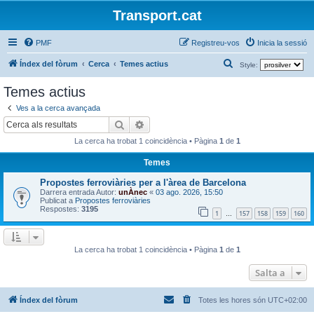
Transport.cat
PMF
Registreu-vos
Inicia la sessió
C
Índex del fòrum
Cerca
Temes actius
Style:
e
Temes actius
r
Ves a la cerca avançada
c
Cerca
Cerca avançada
a
La cerca ha trobat 1 coincidència • Pàgina
1
de
1
Temes
Propostes ferroviàries per a l'àrea de Barcelona
Darrera entrada Autor:
unÀnec
«
03 ago. 2026, 15:50
Publicat a
Propostes ferroviàries
Respostes:
3195
1
157
158
159
160
…
La cerca ha trobat 1 coincidència • Pàgina
1
de
1
Salta a
Índex del fòrum
Totes les hores són
UTC+02:00