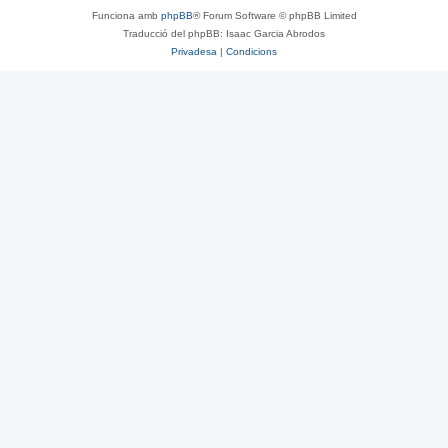
Funciona amb
phpBB
® Forum Software © phpBB Limited
Traducció del phpBB: Isaac Garcia Abrodos
Privadesa
|
Condicions