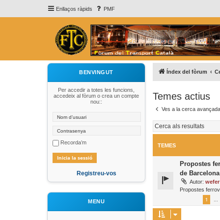
Enllaços ràpids
PMF
Índex del fòrum
C
BENVINGUT
Per accedir a totes les funcions,
Temes actius
accedeix al fòrum o crea un compte
nou::
Ves a la cerca avançad
Recorda’m
TEMES
Propostes fer
de Barcelona
Registreu-vos
Autor:
wefer
Propostes ferrov
1
…
MENU