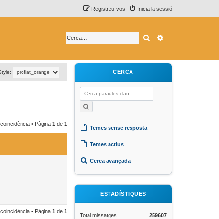
Registreu-vos
Inicia la sessió
Cerca
Cerca avançada
CERCA
Style:
 coincidència • Pàgina
1
de
1
Temes sense resposta
Temes actius
Cerca avançada
ESTADÍSTIQUES
 coincidència • Pàgina
1
de
1
Total missatges
259607