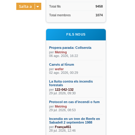
Salta a
Total fils
9458
Total membres
1074
FILS NOUS
Propera parada: Collserola
per
Metring
06 ago. 2026, 16:22
Canvis al fòrum
per
wefer
02 ago. 2026, 00:29
La lluita contra els incendis
forestals
per
122-042-132
29 jul. 2026, 09:30
Protocol en cas d'incendi o fum
per
Metring
29 jul. 2026, 08:53
Incendio en un tren de Renfe en
Sabadell 2 septiembre 1988
per
França451
28 jul. 2026, 12:46