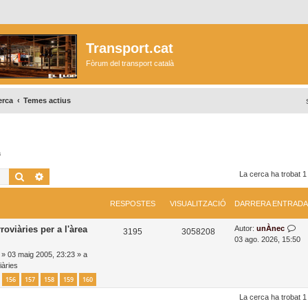
Transport.cat
Fòrum del transport català
erca
Temes actius
a
Cerca
Cerca avançada
La cerca ha trobat 1
RESPOSTES
VISUALITZACIÓ
DARRERA ENTRADA
D
roviàries per a l'àrea
Autor:
unÀnec
R
V
3195
3058208
a
03 ago. 2026, 15:50
e
i
r
»
03 maig 2005, 23:23
» a
r
iàries
s
s
e
156
157
158
159
160
r
p
u
a
La cerca ha trobat 1
o
a
e