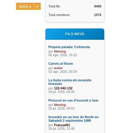
Salta a
Total fils
9458
Total membres
1074
FILS NOUS
Propera parada: Collserola
per
Metring
06 ago. 2026, 16:22
Canvis al fòrum
per
wefer
02 ago. 2026, 00:29
La lluita contra els incendis
forestals
per
122-042-132
29 jul. 2026, 09:30
Protocol en cas d'incendi o fum
per
Metring
29 jul. 2026, 08:53
Incendio en un tren de Renfe en
Sabadell 2 septiembre 1988
per
França451
28 jul. 2026, 12:46