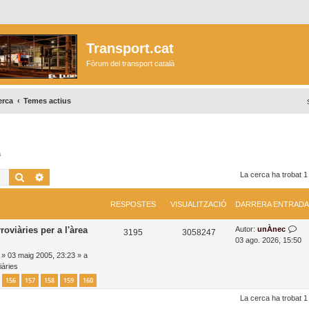
Transport.cat
Fòrum del transport català
erca
Temes actius
a
Cerca
Cerca avançada
La cerca ha trobat 1
RESPOSTES
VISUALITZACIÓ
DARRERA ENTRADA
D
roviàries per a l'àrea
Autor:
unÀnec
R
V
3195
3058247
a
03 ago. 2026, 15:50
e
i
r
»
03 maig 2005, 23:23
» a
r
iàries
s
s
e
156
157
158
159
160
r
p
u
a
La cerca ha trobat 1
o
a
e