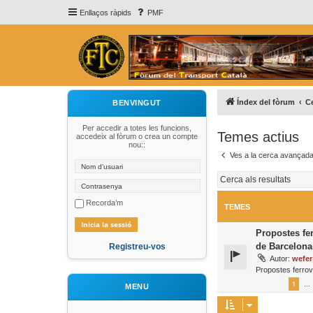
Enllaços ràpids
PMF
Índex del fòrum
C
BENVINGUT
Per accedir a totes les funcions,
Temes actius
accedeix al fòrum o crea un compte
nou::
Ves a la cerca avançad
Recorda’m
TEMES
Propostes fer
de Barcelona
Registreu-vos
Autor:
wefer
Propostes ferrov
1
…
MENU