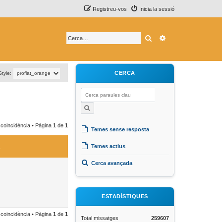
Registreu-vos
Inicia la sessió
Cerca
Cerca avançada
CERCA
Style:
 coincidència • Pàgina
1
de
1
Temes sense resposta
Temes actius
Cerca avançada
ESTADÍSTIQUES
 coincidència • Pàgina
1
de
1
Total missatges
259607