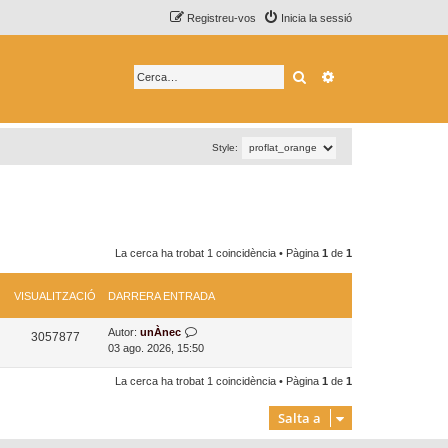
Registreu-vos
Inicia la sessió
Cerca
Cerca avançada
Style:
La cerca ha trobat 1 coincidència • Pàgina
1
de
1
VISUALITZACIÓ
DARRERA ENTRADA
D
Autor:
unÀnec
V
3057877
a
03 ago. 2026, 15:50
i
r
r
La cerca ha trobat 1 coincidència • Pàgina
1
de
1
s
e
r
u
Salta a
a
a
e