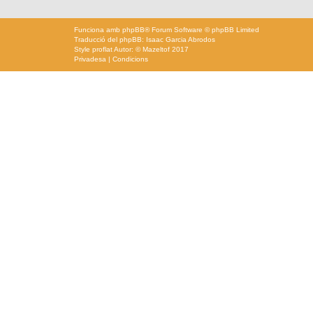
Funciona amb
phpBB
® Forum Software © phpBB Limited
Traducció del phpBB: Isaac Garcia Abrodos
Style
proflat
Autor: ©
Mazeltof
2017
Privadesa
|
Condicions