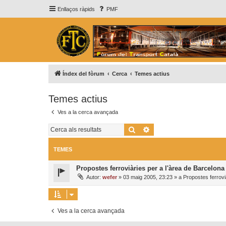
Enllaços ràpids
PMF
Índex del fòrum
Cerca
Temes actius
Temes actius
Ves a la cerca avançada
Cerca
Cerca avançada
TEMES
Propostes ferroviàries per a l'àrea de Barcelona
Autor:
wefer
»
03 maig 2005, 23:23
» a
Propostes ferrovi
Ves a la cerca avançada