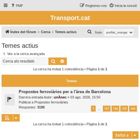
PMF
Registreu-vos
Inicia la sessió
Transport.cat
C
Índex del fòrum
Cerca
Temes actius
Style:
e
Temes actius
r
Ves a la cerca avançada
c
Cerca
Cerca avançada
a
La cerca ha trobat 1 coincidència • Pàgina
1
de
1
Temes
Propostes ferroviàries per a l'àrea de Barcelona
Darrera entrada Autor:
unÀnec
«
03 ago. 2026, 15:50
Publicat a
Propostes ferroviàries
Respostes:
3195
1
157
158
159
160
…
La cerca ha trobat 1 coincidència • Pàgina
1
de
1
Salta a