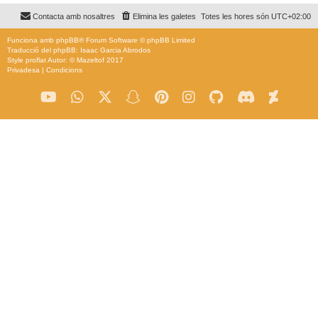
Contacta amb nosaltres
Elimina les galetes
Totes les hores són
UTC+02:00
Funciona amb
phpBB
® Forum Software © phpBB Limited
Traducció del phpBB: Isaac Garcia Abrodos
Style
proflat
Autor: ©
Mazeltof
2017
Privadesa
|
Condicions