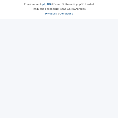
Funciona amb
phpBB
® Forum Software © phpBB Limited
Traducció del phpBB: Isaac Garcia Abrodos
Privadesa
|
Condicions