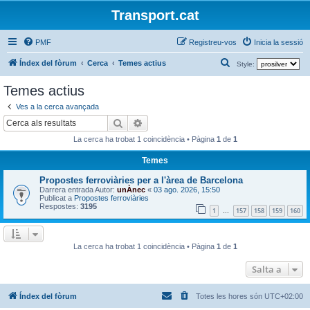
Transport.cat
PMF
Registreu-vos
Inicia la sessió
C
Índex del fòrum
Cerca
Temes actius
Style:
e
Temes actius
r
Ves a la cerca avançada
c
Cerca
Cerca avançada
a
La cerca ha trobat 1 coincidència • Pàgina
1
de
1
Temes
Propostes ferroviàries per a l'àrea de Barcelona
Darrera entrada Autor:
unÀnec
«
03 ago. 2026, 15:50
Publicat a
Propostes ferroviàries
Respostes:
3195
1
157
158
159
160
…
La cerca ha trobat 1 coincidència • Pàgina
1
de
1
Salta a
Índex del fòrum
Totes les hores són
UTC+02:00