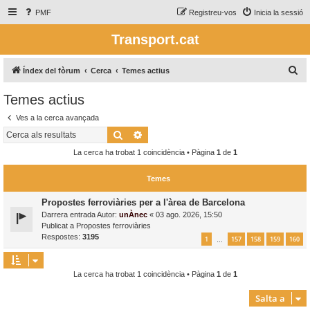
PMF
Registreu-vos
Inicia la sessió
Transport.cat
C
Índex del fòrum
Cerca
Temes actius
e
Temes actius
r
Ves a la cerca avançada
c
Cerca
Cerca avançada
a
La cerca ha trobat 1 coincidència • Pàgina
1
de
1
Temes
Propostes ferroviàries per a l'àrea de Barcelona
Darrera entrada Autor:
unÀnec
«
03 ago. 2026, 15:50
Publicat a
Propostes ferroviàries
Respostes:
3195
1
157
158
159
160
…
La cerca ha trobat 1 coincidència • Pàgina
1
de
1
Salta a