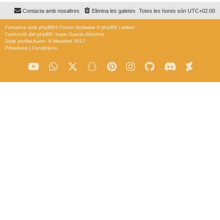
Contacta amb nosaltres
Elimina les galetes
Totes les hores són
UTC+02:00
Funciona amb
phpBB
® Forum Software © phpBB Limited
Traducció del phpBB: Isaac Garcia Abrodos
Style
proflat
Autor: ©
Mazeltof
2017
Privadesa
|
Condicions