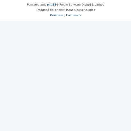
Funciona amb
phpBB
® Forum Software © phpBB Limited
Traducció del phpBB: Isaac Garcia Abrodos
Privadesa
|
Condicions