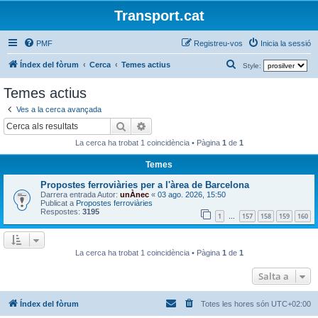
Transport.cat
PMF
Registreu-vos
Inicia la sessió
C
Índex del fòrum
Cerca
Temes actius
Style:
e
Temes actius
r
Ves a la cerca avançada
c
Cerca
Cerca avançada
a
La cerca ha trobat 1 coincidència • Pàgina
1
de
1
Temes
Propostes ferroviàries per a l'àrea de Barcelona
Darrera entrada Autor:
unÀnec
«
03 ago. 2026, 15:50
Publicat a
Propostes ferroviàries
Respostes:
3195
1
157
158
159
160
…
La cerca ha trobat 1 coincidència • Pàgina
1
de
1
Salta a
Índex del fòrum
Totes les hores són
UTC+02:00