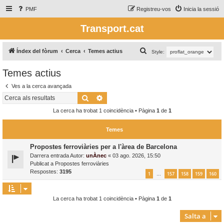
PMF
Registreu-vos
Inicia la sessió
Transport.cat
C
Índex del fòrum
Cerca
Temes actius
Style:
e
Temes actius
r
Ves a la cerca avançada
c
Cerca
Cerca avançada
a
La cerca ha trobat 1 coincidència • Pàgina
1
de
1
Temes
Propostes ferroviàries per a l'àrea de Barcelona
Darrera entrada Autor:
unÀnec
«
03 ago. 2026, 15:50
Publicat a
Propostes ferroviàries
Respostes:
3195
1
157
158
159
160
…
La cerca ha trobat 1 coincidència • Pàgina
1
de
1
Salta a