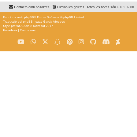
Contacta amb nosaltres
Elimina les galetes
Totes les hores són
UTC+02:00
Funciona amb
phpBB
® Forum Software © phpBB Limited
Traducció del phpBB: Isaac Garcia Abrodos
Style
proflat
Autor: ©
Mazeltof
2017
Privadesa
|
Condicions