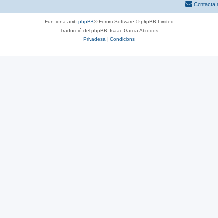
Contacta 
s
t
Funciona amb
phpBB
® Forum Software © phpBB Limited
Traducció del phpBB: Isaac Garcia Abrodos
e
Privadesa
|
Condicions
s