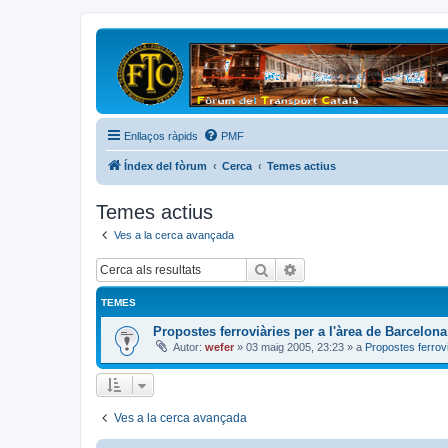
Enllaços ràpids
PMF
Índex del fòrum
Cerca
Temes actius
Temes actius
Ves a la cerca avançada
Cerca
Cerca avançada
TEMES
Propostes ferroviàries per a l'àrea de Barcelona
Autor:
wefer
»
03 maig 2005, 23:23
» a
Propostes ferrov
Ves a la cerca avançada