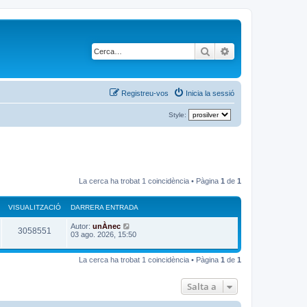
Cerca
Cerca avançada
Registreu-vos
Inicia la sessió
Style:
La cerca ha trobat 1 coincidència • Pàgina
1
de
1
VISUALITZACIÓ
DARRERA ENTRADA
D
Autor:
unÀnec
V
3058551
a
03 ago. 2026, 15:50
r
i
r
e
La cerca ha trobat 1 coincidència • Pàgina
1
de
1
s
r
a
u
e
Salta a
n
t
a