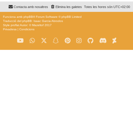
Contacta amb nosaltres
Elimina les galetes
Totes les hores són
UTC+02:00
Funciona amb
phpBB
® Forum Software © phpBB Limited
Traducció del phpBB: Isaac Garcia Abrodos
Style
proflat
Autor: ©
Mazeltof
2017
Privadesa
|
Condicions