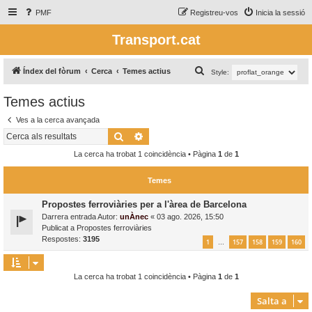
PMF
Registreu-vos
Inicia la sessió
Transport.cat
C
Índex del fòrum
Cerca
Temes actius
Style:
e
Temes actius
r
Ves a la cerca avançada
c
Cerca
Cerca avançada
a
La cerca ha trobat 1 coincidència • Pàgina
1
de
1
Temes
Propostes ferroviàries per a l'àrea de Barcelona
Darrera entrada Autor:
unÀnec
«
03 ago. 2026, 15:50
Publicat a
Propostes ferroviàries
Respostes:
3195
1
157
158
159
160
…
La cerca ha trobat 1 coincidència • Pàgina
1
de
1
Salta a