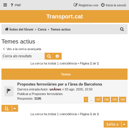
PMF
Registreu-vos
Inicia la sessió
Transport.cat
C
Índex del fòrum
Cerca
Temes actius
e
Temes actius
r
Ves a la cerca avançada
c
Cerca
Cerca avançada
a
La cerca ha trobat 1 coincidència • Pàgina
1
de
1
Temes
Propostes ferroviàries per a l'àrea de Barcelona
Darrera entrada Autor:
unÀnec
«
03 ago. 2026, 15:50
Publicat a
Propostes ferroviàries
Respostes:
3195
1
157
158
159
160
…
La cerca ha trobat 1 coincidència • Pàgina
1
de
1
Salta a