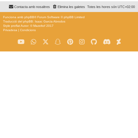
Contacta amb nosaltres
Elimina les galetes
Totes les hores són
UTC+02:00
Funciona amb
phpBB
® Forum Software © phpBB Limited
Traducció del phpBB: Isaac Garcia Abrodos
Style
proflat
Autor: ©
Mazeltof
2017
Privadesa
|
Condicions