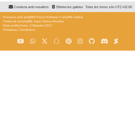
Contacta amb nosaltres
Elimina les galetes
Totes les hores són
UTC+02:00
Funciona amb
phpBB
® Forum Software © phpBB Limited
Traducció del phpBB: Isaac Garcia Abrodos
Style
proflat
Autor: ©
Mazeltof
2017
Privadesa
|
Condicions