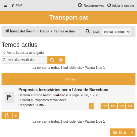
PMF
Registreu-vos
Inicia la sessió
Transport.cat
C
Índex del fòrum
Cerca
Temes actius
Style:
e
Temes actius
r
Ves a la cerca avançada
c
Cerca
Cerca avançada
a
La cerca ha trobat 1 coincidència • Pàgina
1
de
1
Temes
Propostes ferroviàries per a l'àrea de Barcelona
Darrera entrada Autor:
unÀnec
«
03 ago. 2026, 15:50
Publicat a
Propostes ferroviàries
Respostes:
3195
1
157
158
159
160
…
La cerca ha trobat 1 coincidència • Pàgina
1
de
1
Salta a