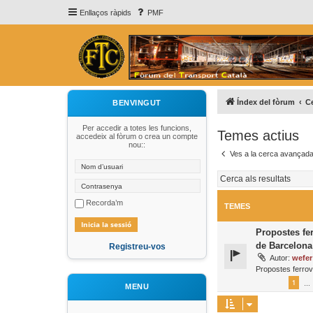
Enllaços ràpids
PMF
Índex del fòrum
C
BENVINGUT
Per accedir a totes les funcions,
Temes actius
accedeix al fòrum o crea un compte
nou::
Ves a la cerca avançad
Recorda’m
TEMES
Propostes fer
de Barcelona
Registreu-vos
Autor:
wefer
Propostes ferrov
1
…
MENU