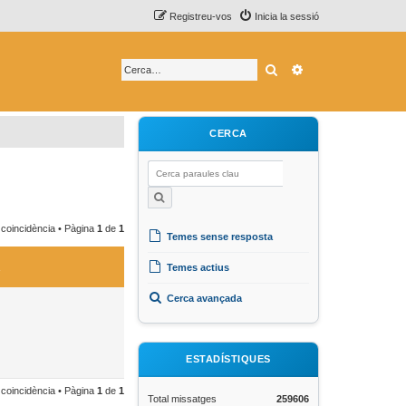
Registreu-vos
Inicia la sessió
Cerca
Cerca avançada
CERCA
 coincidència • Pàgina
1
de
1
Temes sense resposta
Temes actius
Cerca avançada
ESTADÍSTIQUES
 coincidència • Pàgina
1
de
1
Total missatges
259606