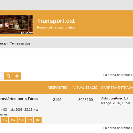
Transport.cat
Fòrum del transport català
erca
Temes actius
a
Cerca
Cerca avançada
La cerca ha trobat 1
RESPOSTES
VISUALITZACIÓ
DARRERA ENTRADA
D
roviàries per a l'àrea
Autor:
unÀnec
R
V
3195
3058160
a
03 ago. 2026, 15:50
e
i
r
»
03 maig 2005, 23:23
» a
r
iàries
s
s
e
156
157
158
159
160
r
p
u
a
La cerca ha trobat 1
o
a
e