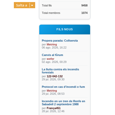
Salta a
Total fils
9458
Total membres
1074
FILS NOUS
Propera parada: Collserola
per
Metring
06 ago. 2026, 16:22
Canvis al fòrum
per
wefer
02 ago. 2026, 00:29
La lluita contra els incendis
forestals
per
122-042-132
29 jul. 2026, 09:30
Protocol en cas d'incendi o fum
per
Metring
29 jul. 2026, 08:53
Incendio en un tren de Renfe en
Sabadell 2 septiembre 1988
per
França451
28 jul. 2026, 12:46