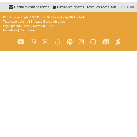
Contacta amb nosaltres
Elimina les galetes
Totes les hores són
UTC+02:00
Funciona amb
phpBB
® Forum Software © phpBB Limited
Traducció del phpBB: Isaac Garcia Abrodos
Style
proflat
Autor: ©
Mazeltof
2017
Privadesa
|
Condicions