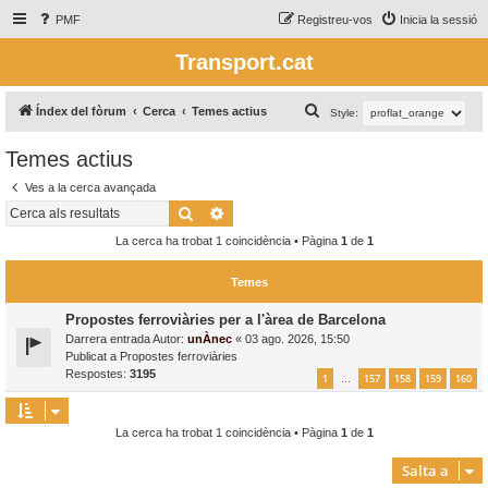
PMF
Registreu-vos
Inicia la sessió
Transport.cat
C
Índex del fòrum
Cerca
Temes actius
Style:
e
Temes actius
r
Ves a la cerca avançada
c
Cerca
Cerca avançada
a
La cerca ha trobat 1 coincidència • Pàgina
1
de
1
Temes
Propostes ferroviàries per a l'àrea de Barcelona
Darrera entrada Autor:
unÀnec
«
03 ago. 2026, 15:50
Publicat a
Propostes ferroviàries
Respostes:
3195
1
157
158
159
160
…
La cerca ha trobat 1 coincidència • Pàgina
1
de
1
Salta a