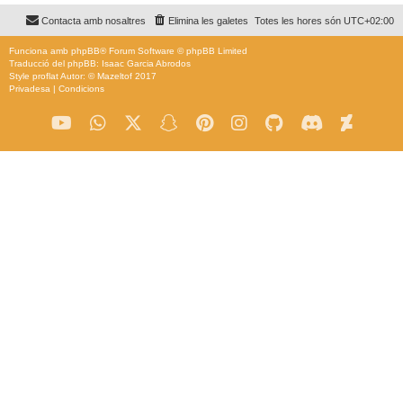
Contacta amb nosaltres
Elimina les galetes
Totes les hores són
UTC+02:00
Funciona amb
phpBB
® Forum Software © phpBB Limited
Traducció del phpBB: Isaac Garcia Abrodos
Style
proflat
Autor: ©
Mazeltof
2017
Privadesa
|
Condicions