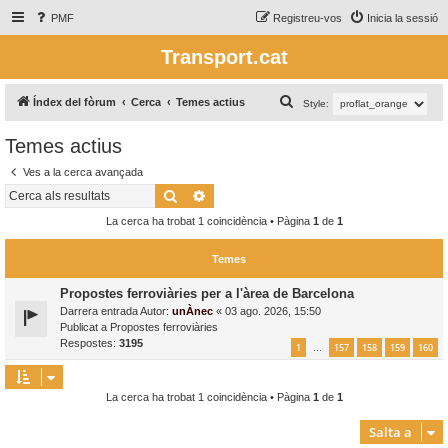
PMF
Registreu-vos
Inicia la sessió
Transport.cat
C
Índex del fòrum
Cerca
Temes actius
Style:
e
Temes actius
r
Ves a la cerca avançada
c
Cerca
Cerca avançada
a
La cerca ha trobat 1 coincidència • Pàgina
1
de
1
Temes
Propostes ferroviàries per a l'àrea de Barcelona
Darrera entrada Autor:
unÀnec
«
03 ago. 2026, 15:50
Publicat a
Propostes ferroviàries
Respostes:
3195
1
157
158
159
160
…
La cerca ha trobat 1 coincidència • Pàgina
1
de
1
Salta a