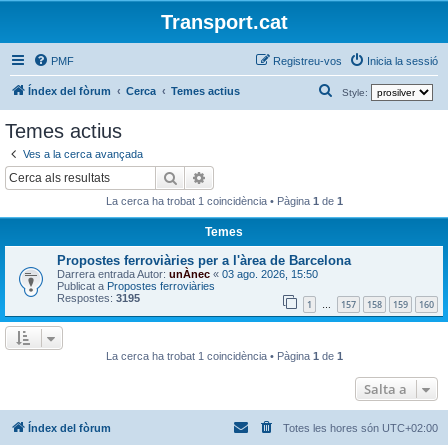
Transport.cat
PMF
Registreu-vos
Inicia la sessió
C
Índex del fòrum
Cerca
Temes actius
Style:
e
Temes actius
r
Ves a la cerca avançada
c
Cerca
Cerca avançada
a
La cerca ha trobat 1 coincidència • Pàgina
1
de
1
Temes
Propostes ferroviàries per a l'àrea de Barcelona
Darrera entrada Autor:
unÀnec
«
03 ago. 2026, 15:50
Publicat a
Propostes ferroviàries
Respostes:
3195
1
157
158
159
160
…
La cerca ha trobat 1 coincidència • Pàgina
1
de
1
Salta a
Índex del fòrum
Totes les hores són
UTC+02:00