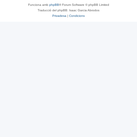
Funciona amb
phpBB
® Forum Software © phpBB Limited
Traducció del phpBB: Isaac Garcia Abrodos
Privadesa
|
Condicions