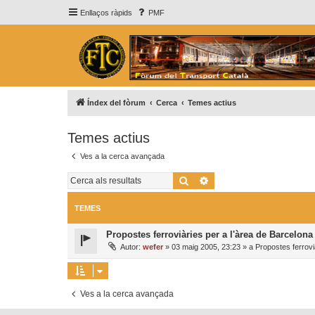
Enllaços ràpids
PMF
Índex del fòrum
Cerca
Temes actius
Temes actius
Ves a la cerca avançada
Cerca
Cerca avançada
TEMES
Propostes ferroviàries per a l'àrea de Barcelona
Autor:
wefer
»
03 maig 2005, 23:23
» a
Propostes ferrovi
Ves a la cerca avançada