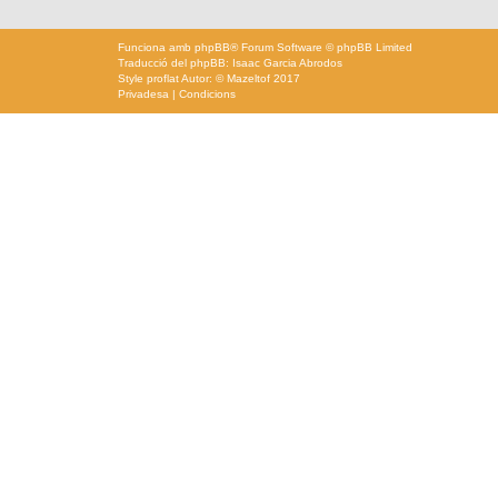
Funciona amb
phpBB
® Forum Software © phpBB Limited
Traducció del phpBB: Isaac Garcia Abrodos
Style
proflat
Autor: ©
Mazeltof
2017
Privadesa
|
Condicions