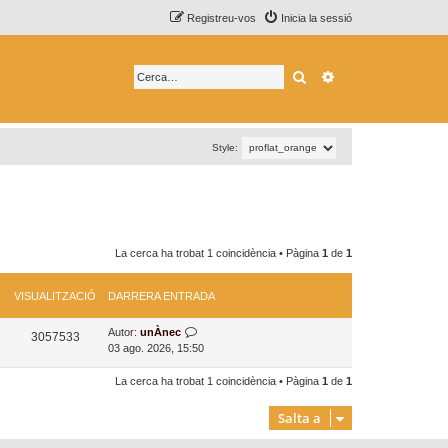
Registreu-vos
Inicia la sessió
Cerca
Cerca avançada
Style:
La cerca ha trobat 1 coincidència • Pàgina
1
de
1
VISUALITZACIÓ
DARRERA ENTRADA
D
Autor:
unÀnec
V
3057533
a
03 ago. 2026, 15:50
i
r
r
La cerca ha trobat 1 coincidència • Pàgina
1
de
1
s
e
r
u
Salta a
a
a
e