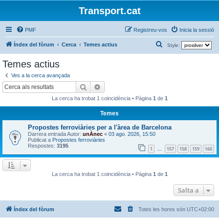
Transport.cat
PMF
Registreu-vos
Inicia la sessió
C
Índex del fòrum
Cerca
Temes actius
Style:
e
Temes actius
r
Ves a la cerca avançada
c
Cerca
Cerca avançada
a
La cerca ha trobat 1 coincidència • Pàgina
1
de
1
Temes
Propostes ferroviàries per a l'àrea de Barcelona
Darrera entrada Autor:
unÀnec
«
03 ago. 2026, 15:50
Publicat a
Propostes ferroviàries
Respostes:
3195
1
157
158
159
160
…
La cerca ha trobat 1 coincidència • Pàgina
1
de
1
Salta a
Índex del fòrum
Totes les hores són
UTC+02:00