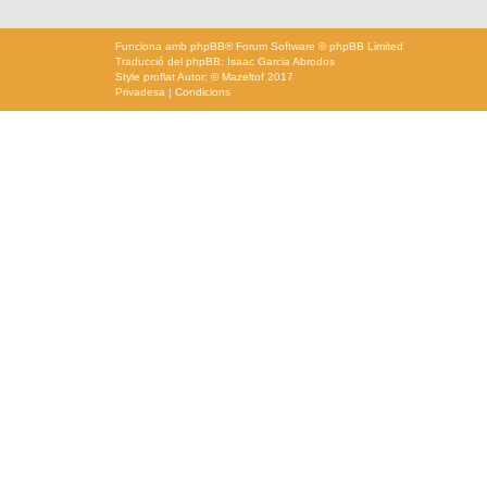
Funciona amb
phpBB
® Forum Software © phpBB Limited
Traducció del phpBB: Isaac Garcia Abrodos
Style
proflat
Autor: ©
Mazeltof
2017
Privadesa
|
Condicions