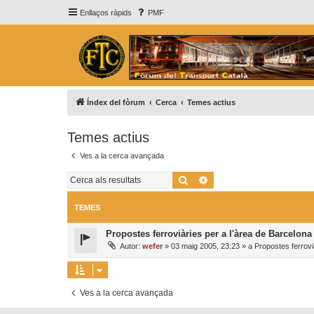
Enllaços ràpids
PMF
Índex del fòrum
Cerca
Temes actius
Temes actius
Ves a la cerca avançada
Cerca
Cerca avançada
TEMES
Propostes ferroviàries per a l'àrea de Barcelona
Autor:
wefer
»
03 maig 2005, 23:23
» a
Propostes ferrovi
Ves a la cerca avançada