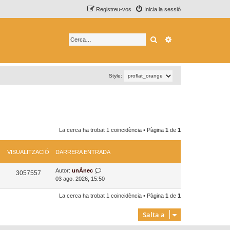
Registreu-vos
Inicia la sessió
Cerca
Cerca avançada
Style:
La cerca ha trobat 1 coincidència • Pàgina
1
de
1
VISUALITZACIÓ
DARRERA ENTRADA
D
Autor:
unÀnec
V
3057557
a
03 ago. 2026, 15:50
i
r
r
La cerca ha trobat 1 coincidència • Pàgina
1
de
1
s
e
r
u
Salta a
a
a
e