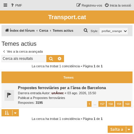
PMF
Registreu-vos
Inicia la sessió
Transport.cat
C
Índex del fòrum
Cerca
Temes actius
Style:
e
Temes actius
r
Ves a la cerca avançada
c
Cerca
Cerca avançada
a
La cerca ha trobat 1 coincidència • Pàgina
1
de
1
Temes
Propostes ferroviàries per a l'àrea de Barcelona
Darrera entrada Autor:
unÀnec
«
03 ago. 2026, 15:50
Publicat a
Propostes ferroviàries
Respostes:
3195
1
157
158
159
160
…
La cerca ha trobat 1 coincidència • Pàgina
1
de
1
Salta a