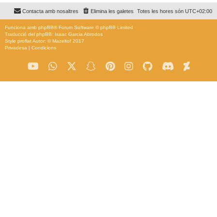
Contacta amb nosaltres
Elimina les galetes
Totes les hores són
UTC+02:00
Funciona amb
phpBB
® Forum Software © phpBB Limited
Traducció del phpBB: Isaac Garcia Abrodos
Style
proflat
Autor: ©
Mazeltof
2017
Privadesa
|
Condicions