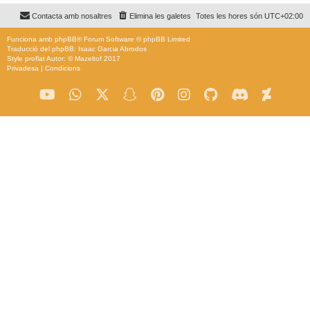
Contacta amb nosaltres
Elimina les galetes
Totes les hores són
UTC+02:00
Funciona amb
phpBB
® Forum Software © phpBB Limited
Traducció del phpBB: Isaac Garcia Abrodos
Style
proflat
Autor: ©
Mazeltof
2017
Privadesa
|
Condicions