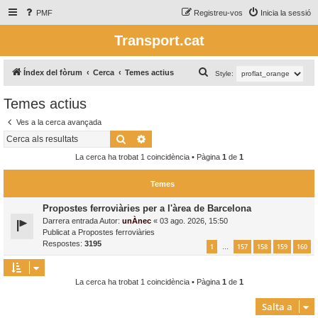
PMF
Registreu-vos
Inicia la sessió
Transport.cat
C
Índex del fòrum
Cerca
Temes actius
Style:
e
Temes actius
r
Ves a la cerca avançada
c
Cerca
Cerca avançada
a
La cerca ha trobat 1 coincidència • Pàgina
1
de
1
Temes
Propostes ferroviàries per a l'àrea de Barcelona
Darrera entrada Autor:
unÀnec
«
03 ago. 2026, 15:50
Publicat a
Propostes ferroviàries
Respostes:
3195
1
157
158
159
160
…
La cerca ha trobat 1 coincidència • Pàgina
1
de
1
Salta a