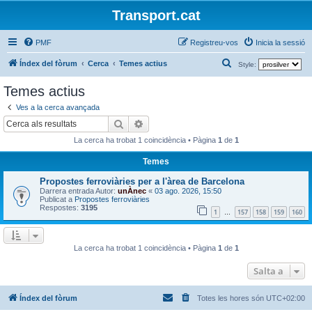
Transport.cat
PMF
Registreu-vos
Inicia la sessió
C
Índex del fòrum
Cerca
Temes actius
Style:
e
Temes actius
r
Ves a la cerca avançada
c
Cerca
Cerca avançada
a
La cerca ha trobat 1 coincidència • Pàgina
1
de
1
Temes
Propostes ferroviàries per a l'àrea de Barcelona
Darrera entrada Autor:
unÀnec
«
03 ago. 2026, 15:50
Publicat a
Propostes ferroviàries
Respostes:
3195
1
157
158
159
160
…
La cerca ha trobat 1 coincidència • Pàgina
1
de
1
Salta a
Índex del fòrum
Totes les hores són
UTC+02:00