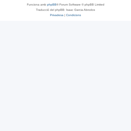
Funciona amb
phpBB
® Forum Software © phpBB Limited
Traducció del phpBB: Isaac Garcia Abrodos
Privadesa
|
Condicions