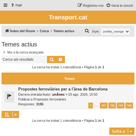
PMF
Registreu-vos
Inicia la sessió
Transport.cat
C
Índex del fòrum
Cerca
Temes actius
Style:
e
Temes actius
r
Ves a la cerca avançada
c
Cerca
Cerca avançada
a
La cerca ha trobat 1 coincidència • Pàgina
1
de
1
Temes
Propostes ferroviàries per a l'àrea de Barcelona
Darrera entrada Autor:
unÀnec
«
03 ago. 2026, 15:50
Publicat a
Propostes ferroviàries
Respostes:
3195
1
157
158
159
160
…
La cerca ha trobat 1 coincidència • Pàgina
1
de
1
Salta a