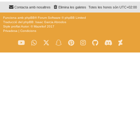
Contacta amb nosaltres
Elimina les galetes
Totes les hores són
UTC+02:00
Funciona amb
phpBB
® Forum Software © phpBB Limited
Traducció del phpBB: Isaac Garcia Abrodos
Style
proflat
Autor: ©
Mazeltof
2017
Privadesa
|
Condicions