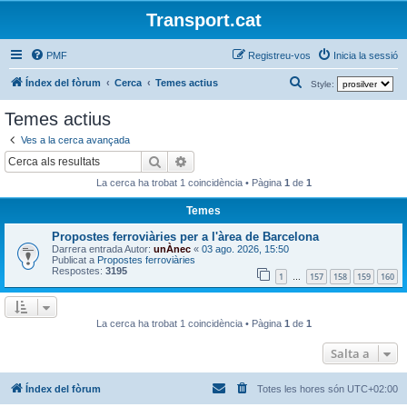
Transport.cat
PMF
Registreu-vos
Inicia la sessió
C
Índex del fòrum
Cerca
Temes actius
Style:
e
Temes actius
r
Ves a la cerca avançada
c
Cerca
Cerca avançada
a
La cerca ha trobat 1 coincidència • Pàgina
1
de
1
Temes
Propostes ferroviàries per a l'àrea de Barcelona
Darrera entrada Autor:
unÀnec
«
03 ago. 2026, 15:50
Publicat a
Propostes ferroviàries
Respostes:
3195
1
157
158
159
160
…
La cerca ha trobat 1 coincidència • Pàgina
1
de
1
Salta a
Índex del fòrum
Totes les hores són
UTC+02:00