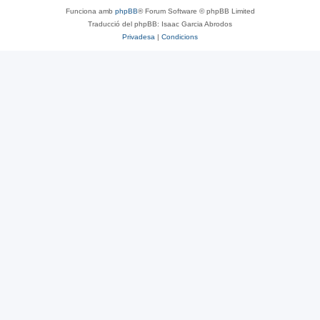
Funciona amb
phpBB
® Forum Software © phpBB Limited
Traducció del phpBB: Isaac Garcia Abrodos
Privadesa
|
Condicions