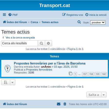
Transport.cat
PMF
Registreu-vos
Inicia la sessió
C
Índex del fòrum
Cerca
Temes actius
Style:
e
Temes actius
r
Ves a la cerca avançada
c
Cerca
Cerca avançada
a
La cerca ha trobat 1 coincidència • Pàgina
1
de
1
Temes
Propostes ferroviàries per a l'àrea de Barcelona
Darrera entrada Autor:
unÀnec
«
03 ago. 2026, 15:50
Publicat a
Propostes ferroviàries
Respostes:
3195
1
157
158
159
160
…
La cerca ha trobat 1 coincidència • Pàgina
1
de
1
Salta a
Índex del fòrum
Totes les hores són
UTC+02:00