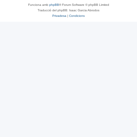
Funciona amb
phpBB
® Forum Software © phpBB Limited
Traducció del phpBB: Isaac Garcia Abrodos
Privadesa
|
Condicions