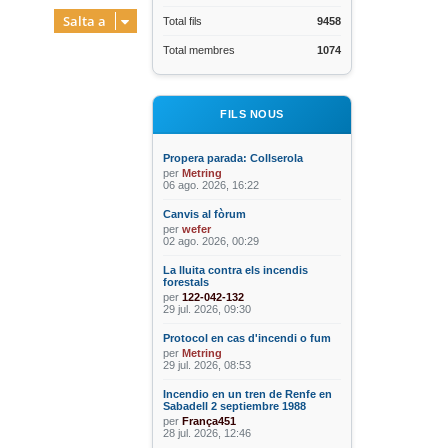
Salta a
Total fils
9458
Total membres
1074
FILS NOUS
Propera parada: Collserola
per
Metring
06 ago. 2026, 16:22
Canvis al fòrum
per
wefer
02 ago. 2026, 00:29
La lluita contra els incendis
forestals
per
122-042-132
29 jul. 2026, 09:30
Protocol en cas d'incendi o fum
per
Metring
29 jul. 2026, 08:53
Incendio en un tren de Renfe en
Sabadell 2 septiembre 1988
per
França451
28 jul. 2026, 12:46