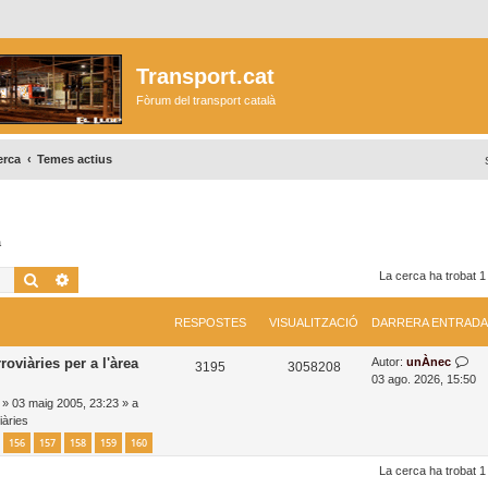
Transport.cat
Fòrum del transport català
erca
Temes actius
a
Cerca
Cerca avançada
La cerca ha trobat 1
RESPOSTES
VISUALITZACIÓ
DARRERA ENTRADA
D
roviàries per a l'àrea
Autor:
unÀnec
R
V
3195
3058208
a
03 ago. 2026, 15:50
e
i
r
»
03 maig 2005, 23:23
» a
r
iàries
s
s
e
156
157
158
159
160
r
p
u
a
La cerca ha trobat 1
o
a
e