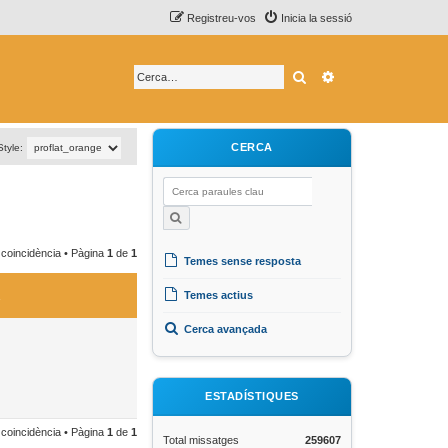
Registreu-vos
Inicia la sessió
Cerca
Cerca avançada
CERCA
Style:
 coincidència • Pàgina
1
de
1
Temes sense resposta
Temes actius
Cerca avançada
ESTADÍSTIQUES
 coincidència • Pàgina
1
de
1
Total missatges
259607