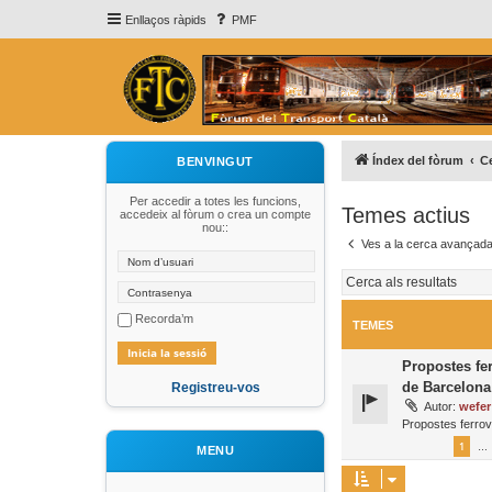
Enllaços ràpids
PMF
Índex del fòrum
C
BENVINGUT
Per accedir a totes les funcions,
Temes actius
accedeix al fòrum o crea un compte
nou::
Ves a la cerca avançad
Recorda’m
TEMES
Propostes fer
de Barcelona
Registreu-vos
Autor:
wefer
Propostes ferrov
1
…
MENU