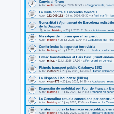
Canvis al fòrum
Autor:
wefer
»
02 ago. 2026, 00:29
» a
Suggeriments, proves 
La lluita contra els incendis forestals
Autor:
122-042-132
»
29 jul. 2026, 09:30
» a
Aeri, marítim i al
Generalitat i Ajuntament de Barcelona redistrib
de la Diagonal
Autor:
Metring
»
23 jul. 2026, 11:24
» a
Autobusos i resta
Missatges del Fòrum que s'han perdut
Autor:
Metring
»
23 jul. 2026, 11:04
» a
Comunicats del Fòr
Conferència: la seguretat ferroviària
Autor:
Metring
»
18 jul. 2026, 17:13
» a
Trobades i esdeven
Enllaç transfronterer al País Basc (Irun/Hendaia
Autor:
m.h.t.
»
11 jul. 2026, 17:10
» a
Ferrocarril en general
Plànols transport públic Catalunya 1982
Autor:
victor273
»
20 juny 2026, 14:50
» a
Història del trans
La Hispano Llacunense (Hillsa)
Autor:
victor273
»
20 juny 2026, 14:38
» a
Autobusos i resta 
Dispositiu de mobilitat pel Tour de França a Ba
Autor:
Metring
»
15 juny 2026, 13:14
» a
Transport en gener
La Generalitat estudia concesions per construir
Autor:
Metring
»
15 juny 2026, 12:04
» a
Ferrocarril a Catal
Territori impulsa la formació especialitzada en i
Autor:
Metring
»
09 juny 2026, 21:53
» a
Ferrocarril en gene