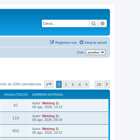
Cerca
Cerca avançada
Registreu-vos
Inicia la sessió
Style:
Pàgina
1
de
20
1
2
3
4
5
20
Següent
t més de 1000 coincidències
…
VISUALITZACIÓ
DARRERA ENTRADA
D
Autor:
Metring
V
42
a
08 ago. 2026, 19:13
r
i
r
D
Autor:
Metring
V
119
e
a
08 ago. 2026, 09:28
s
r
r
a
i
r
D
Autor:
Metring
u
e
V
603
e
a
06 ago. 2026, 16:22
n
s
r
r
t
a
a
i
r