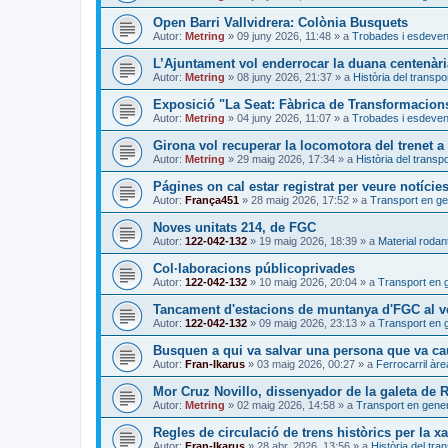
Open Barri Vallvidrera: Colònia Busquets
Autor:
Metring
»
09 juny 2026, 11:48
» a
Trobades i esdeve
L’Ajuntament vol enderrocar la duana centenàri
Autor:
Metring
»
08 juny 2026, 21:37
» a
Història del transpo
Exposició "La Seat: Fàbrica de Transformacion
Autor:
Metring
»
04 juny 2026, 11:07
» a
Trobades i esdeve
Girona vol recuperar la locomotora del trenet 
Autor:
Metring
»
29 maig 2026, 17:34
» a
Història del transpo
Págines on cal estar registrat per veure notície
Autor:
França451
»
28 maig 2026, 17:52
» a
Transport en ge
Noves unitats 214, de FGC
Autor:
122-042-132
»
19 maig 2026, 18:39
» a
Material rodant
Col·laboracions públicoprivades
Autor:
122-042-132
»
10 maig 2026, 20:04
» a
Transport en 
Tancament d'estacions de muntanya d'FGC al ve
Autor:
122-042-132
»
09 maig 2026, 23:13
» a
Transport en 
Busquen a qui va salvar una persona que va caur
Autor:
Fran-Ikarus
»
03 maig 2026, 00:27
» a
Ferrocarril àr
Mor Cruz Novillo, dissenyador de la galeta de
Autor:
Metring
»
02 maig 2026, 14:58
» a
Transport en gener
Regles de circulació de trens històrics per la xa
Autor:
Fran-Ikarus
»
28 abr. 2026, 13:56
» a
Història del tra