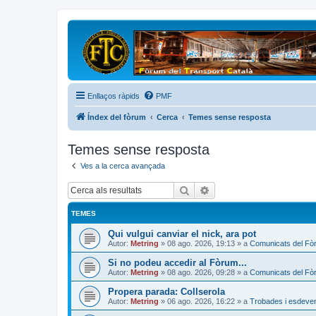
Enllaços ràpids
PMF
Índex del fòrum
Cerca
Temes sense resposta
Temes sense resposta
Ves a la cerca avançada
Cerca
Cerca avançada
TEMES
Qui vulgui canviar el nick, ara pot
Autor:
Metring
»
08 ago. 2026, 19:13
» a
Comunicats del Fò
Si no podeu accedir al Fòrum...
Autor:
Metring
»
08 ago. 2026, 09:28
» a
Comunicats del Fò
Propera parada: Collserola
Autor:
Metring
»
06 ago. 2026, 16:22
» a
Trobades i esdeve