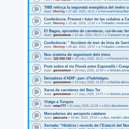
TMB reforça la seguretat energètica del metro 
Autor:
Metring
»
27 abr. 2026, 16:11
» a
Ferrocarril àrea Ba
Conferència: Present i futur de les rodalies a C
Autor:
Metring
»
23 abr. 2026, 12:42
» a
Trobades i esdeven
El Bages, epicentre de carreteres, cul-de-sac fer
Autor:
genissimon
»
23 abr. 2026, 09:47
» a
Transport en g
Conferència: " Accident de tren de línia de Sarr
Autor:
Metring
»
08 abr. 2026, 19:07
» a
Trobades i esdeven
Nou sistema de seguiment dels trens
Autor:
122-042-132
»
28 març 2026, 16:21
» a
Ferrocarril en
Pont sobre el riu Fluvià entre Esponellà i Cresp
Autor:
genissimon
»
20 març 2026, 12:54
» a
Vehicles priva
Deixadesa d'ADIF: parc d'habitatges.
Autor:
genissimon
»
19 març 2026, 14:23
» a
Història del t
Xarxa de carreteres del Baix Ter
Autor:
genissimon
»
17 març 2026, 14:57
» a
Vehicles priva
Viatge a Turquia
Autor:
miau777
»
01 març 2026, 22:05
» a
Oci i divertiments
Mercaderies als aeroports catalans
Autor:
jaezcurra
»
19 feb. 2026, 23:04
» a
Aeri, marítim i altr
Xerrada: “Història i records de l’Estació del No