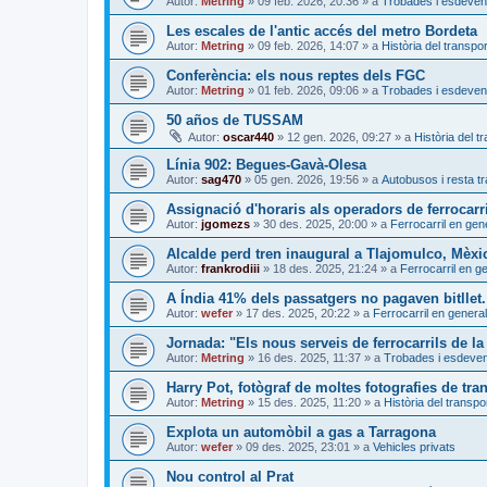
Autor:
Metring
»
09 feb. 2026, 20:36
» a
Trobades i esdeven
Les escales de l'antic accés del metro Bordeta
Autor:
Metring
»
09 feb. 2026, 14:07
» a
Història del transpor
Conferència: els nous reptes dels FGC
Autor:
Metring
»
01 feb. 2026, 09:06
» a
Trobades i esdeven
50 años de TUSSAM
Autor:
oscar440
»
12 gen. 2026, 09:27
» a
Història del t
Línia 902: Begues-Gavà-Olesa
Autor:
sag470
»
05 gen. 2026, 19:56
» a
Autobusos i resta tr
Assignació d'horaris als operadors de ferrocarri
Autor:
jgomezs
»
30 des. 2025, 20:00
» a
Ferrocarril en gen
Alcalde perd tren inaugural a Tlajomulco, Mèxi
Autor:
frankrodiii
»
18 des. 2025, 21:24
» a
Ferrocarril en g
A Índia 41% dels passatgers no pagaven bitllet. 
Autor:
wefer
»
17 des. 2025, 20:22
» a
Ferrocarril en general
Jornada: "Els nous serveis de ferrocarrils de la
Autor:
Metring
»
16 des. 2025, 11:37
» a
Trobades i esdeve
Harry Pot, fotògraf de moltes fotografies de tra
Autor:
Metring
»
15 des. 2025, 11:20
» a
Història del transpo
Explota un automòbil a gas a Tarragona
Autor:
wefer
»
09 des. 2025, 23:01
» a
Vehicles privats
Nou control al Prat