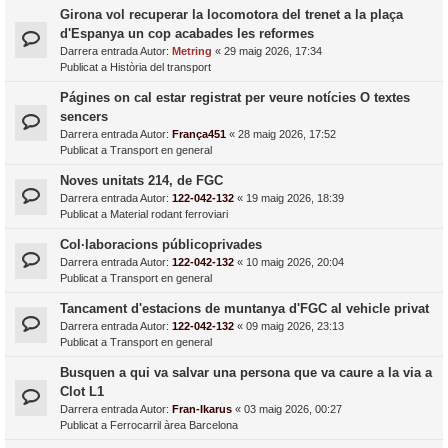
Girona vol recuperar la locomotora del trenet a la plaça
d'Espanya un cop acabades les reformes
Darrera entrada Autor:
Metring
«
29 maig 2026, 17:34
Publicat a
Història del transport
Págines on cal estar registrat per veure notícies O textes
sencers
Darrera entrada Autor:
França451
«
28 maig 2026, 17:52
Publicat a
Transport en general
Noves unitats 214, de FGC
Darrera entrada Autor:
122-042-132
«
19 maig 2026, 18:39
Publicat a
Material rodant ferroviari
Col·laboracions públicoprivades
Darrera entrada Autor:
122-042-132
«
10 maig 2026, 20:04
Publicat a
Transport en general
Tancament d'estacions de muntanya d'FGC al vehicle privat
Darrera entrada Autor:
122-042-132
«
09 maig 2026, 23:13
Publicat a
Transport en general
Busquen a qui va salvar una persona que va caure a la via a
Clot L1
Darrera entrada Autor:
Fran-Ikarus
«
03 maig 2026, 00:27
Publicat a
Ferrocarril àrea Barcelona