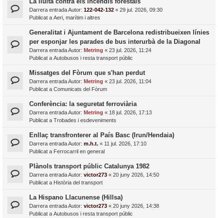
La lluita contra els incendis forestals
Darrera entrada Autor:
122-042-132
«
29 jul. 2026, 09:30
Publicat a
Aeri, marítim i altres
Generalitat i Ajuntament de Barcelona redistribueixen línies
per esponjar les parades de bus interurbà de la Diagonal
Darrera entrada Autor:
Metring
«
23 jul. 2026, 11:24
Publicat a
Autobusos i resta transport públic
Missatges del Fòrum que s'han perdut
Darrera entrada Autor:
Metring
«
23 jul. 2026, 11:04
Publicat a
Comunicats del Fòrum
Conferència: la seguretat ferroviària
Darrera entrada Autor:
Metring
«
18 jul. 2026, 17:13
Publicat a
Trobades i esdeveniments
Enllaç transfronterer al País Basc (Irun/Hendaia)
Darrera entrada Autor:
m.h.t.
«
11 jul. 2026, 17:10
Publicat a
Ferrocarril en general
Plànols transport públic Catalunya 1982
Darrera entrada Autor:
victor273
«
20 juny 2026, 14:50
Publicat a
Història del transport
La Hispano Llacunense (Hillsa)
Darrera entrada Autor:
victor273
«
20 juny 2026, 14:38
Publicat a
Autobusos i resta transport públic