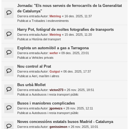
Jornada: "Els nous serveis de ferrocarrils de la Generalitat
de Catalunya"
Darrera entrada Autor:
Metring
«
16 des. 2025, 11:37
Publicat a
Trobades i esdeveniments
Harry Pot, fotògraf de moltes fotografies de transports
Darrera entrada Autor:
Metring
«
15 des. 2025, 11:20
Publicat a
Història del transport
Explota un automòbil a gas a Tarragona
Darrera entrada Autor:
wefer
«
09 des. 2025, 23:01
Publicat a
Vehicles privats
Nou control al Prat
Darrera entrada Autor:
Guigui
«
06 des. 2025, 17:37
Publicat a
Aeri, marítim i altres
Bus urbà Mollet
Darrera entrada Autor:
victor273
«
26 nov. 2025, 18:51
Publicat a
Autobusos i resta transport públic
Busos i maniobres complicades
Darrera entrada Autor:
jgomezs
«
26 nov. 2025, 12:11
Publicat a
Autobusos i resta transport públic
Noves concessións estatals busos Madrid - Catalunya
Darrera entrada Autor:
genissimon
«
26 nov. 2025, 10:01