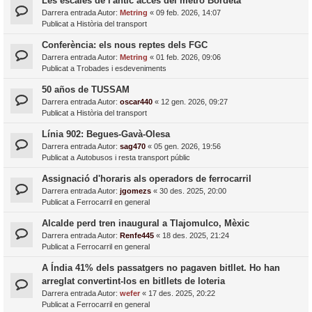
Les escales de l'antic accés del metro Bordeta
Darrera entrada Autor:
Metring
«
09 feb. 2026, 14:07
Publicat a
Història del transport
Conferència: els nous reptes dels FGC
Darrera entrada Autor:
Metring
«
01 feb. 2026, 09:06
Publicat a
Trobades i esdeveniments
50 años de TUSSAM
Darrera entrada Autor:
oscar440
«
12 gen. 2026, 09:27
Publicat a
Història del transport
Línia 902: Begues-Gavà-Olesa
Darrera entrada Autor:
sag470
«
05 gen. 2026, 19:56
Publicat a
Autobusos i resta transport públic
Assignació d'horaris als operadors de ferrocarril
Darrera entrada Autor:
jgomezs
«
30 des. 2025, 20:00
Publicat a
Ferrocarril en general
Alcalde perd tren inaugural a Tlajomulco, Mèxic
Darrera entrada Autor:
Renfe445
«
18 des. 2025, 21:24
Publicat a
Ferrocarril en general
A Índia 41% dels passatgers no pagaven bitllet. Ho han
arreglat convertint-los en bitllets de loteria
Darrera entrada Autor:
wefer
«
17 des. 2025, 20:22
Publicat a
Ferrocarril en general