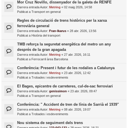
Mor Cruz Novillo, dissenyador de la galeta de RENFE
Darrera entrada Autor:
Metring
«
02 maig 2026, 14:58
Publicat a
Transport en general
Regles de circulació de trens històrics per la xarxa
ferroviària general
Darrera entrada Autor:
Fran-Ikarus
«
28 abr. 2026, 13:56
Publicat a
Història del transport
TMB reforça la seguretat energètica del metro un any
després de la gran apagada
Darrera entrada Autor:
Metring
«
27 abr. 2026, 16:11
Publicat a
Ferrocarril àrea Barcelona
Conferència: Present i futur de les rodalies a Catalunya
Darrera entrada Autor:
Metring
«
23 abr. 2026, 12:42
Publicat a
Trobades i esdeveniments
El Bages, epicentre de carreteres, cul-de-sac ferroviari
Darrera entrada Autor:
genissimon
«
23 abr. 2026, 09:47
Publicat a
Transport en general
Conferència: " Accident de tren de línia de Sarrià el 1939"
Darrera entrada Autor:
Metring
«
08 abr. 2026, 19:07
Publicat a
Trobades i esdeveniments
Nou sistema de seguiment dels trens
Darrera entrada Autor:
122-042-132
«
28 març 2026, 16:21