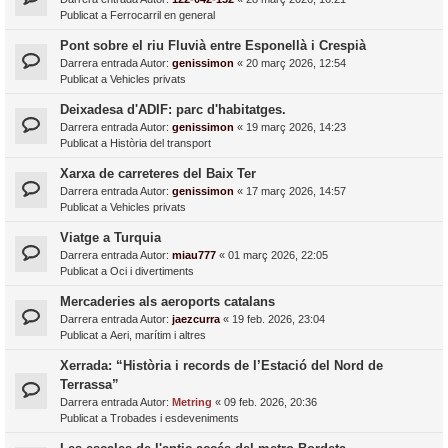
Publicat a
Ferrocarril en general
Pont sobre el riu Fluvià entre Esponellà i Crespià
Darrera entrada Autor:
genissimon
«
20 març 2026, 12:54
Publicat a
Vehicles privats
Deixadesa d'ADIF: parc d'habitatges.
Darrera entrada Autor:
genissimon
«
19 març 2026, 14:23
Publicat a
Història del transport
Xarxa de carreteres del Baix Ter
Darrera entrada Autor:
genissimon
«
17 març 2026, 14:57
Publicat a
Vehicles privats
Viatge a Turquia
Darrera entrada Autor:
miau777
«
01 març 2026, 22:05
Publicat a
Oci i divertiments
Mercaderies als aeroports catalans
Darrera entrada Autor:
jaezcurra
«
19 feb. 2026, 23:04
Publicat a
Aeri, marítim i altres
Xerrada: “Història i records de l’Estació del Nord de
Terrassa”
Darrera entrada Autor:
Metring
«
09 feb. 2026, 20:36
Publicat a
Trobades i esdeveniments