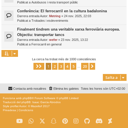
Publicat a
Autobusos i resta transport públic
Conferència: El ferrocarril en la cultura badalonina
Darrera entrada Autor:
Metring
«
24 nov. 2025, 22:03
Publicat a
Trobades i esdeveniments
Finalment tindrem una veritable xarxa ferroviària europea.
Objectiu: transportar tancs
Darrera entrada Autor:
wefer
«
23 nov. 2025, 13:22
Publicat a
Ferrocarril en general
La cerca ha trobat més de 1000 coincidències
1
2
3
4
5
20
Pàgina
1
de
20
Següent
…
Salta a
Contacta amb nosaltres
Elimina les galetes
Totes les hores són
UTC+02:00
Funciona amb
phpBB
® Forum Software © phpBB Limited
Traducció del phpBB: Isaac Garcia Abrodos
Style
proflat
Autor: ©
Mazeltof
2017
Privadesa
|
Condicions