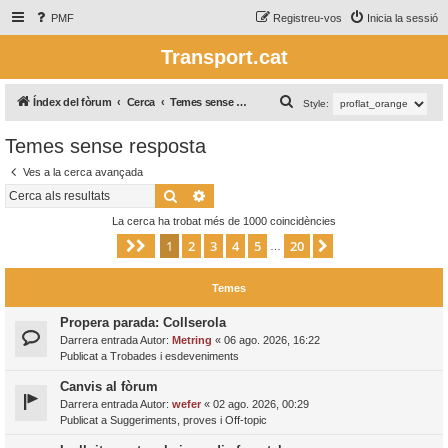
PMF
Registreu-vos
Inicia la sessió
Transport.cat
C
Índex del fòrum
Cerca
Temes sense resposta
Style:
e
Temes sense resposta
r
Ves a la cerca avançada
c
Cerca
Cerca avançada
a
La cerca ha trobat més de 1000 coincidències
1
2
3
4
5
20
Pàgina
1
de
20
Següent
…
Temes
Propera parada: Collserola
Darrera entrada Autor:
Metring
«
06 ago. 2026, 16:22
Publicat a
Trobades i esdeveniments
Canvis al fòrum
Darrera entrada Autor:
wefer
«
02 ago. 2026, 00:29
Publicat a
Suggeriments, proves i Off-topic