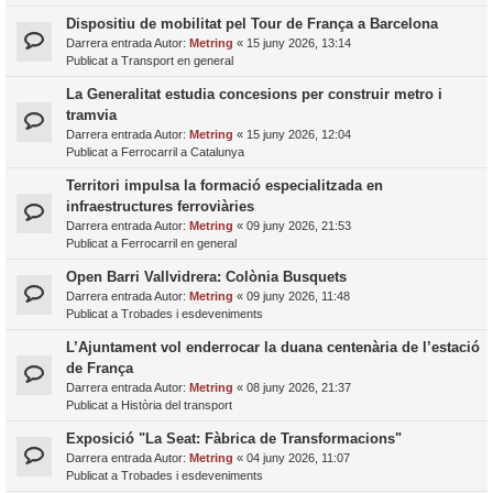
Dispositiu de mobilitat pel Tour de França a Barcelona
Darrera entrada Autor:
Metring
«
15 juny 2026, 13:14
Publicat a
Transport en general
La Generalitat estudia concesions per construir metro i
tramvia
Darrera entrada Autor:
Metring
«
15 juny 2026, 12:04
Publicat a
Ferrocarril a Catalunya
Territori impulsa la formació especialitzada en
infraestructures ferroviàries
Darrera entrada Autor:
Metring
«
09 juny 2026, 21:53
Publicat a
Ferrocarril en general
Open Barri Vallvidrera: Colònia Busquets
Darrera entrada Autor:
Metring
«
09 juny 2026, 11:48
Publicat a
Trobades i esdeveniments
L’Ajuntament vol enderrocar la duana centenària de l’estació
de França
Darrera entrada Autor:
Metring
«
08 juny 2026, 21:37
Publicat a
Història del transport
Exposició "La Seat: Fàbrica de Transformacions"
Darrera entrada Autor:
Metring
«
04 juny 2026, 11:07
Publicat a
Trobades i esdeveniments