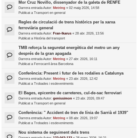
Mor Cruz Novillo, dissenyador de la galeta de RENFE
Darrera entrada Autor:
Metring
«
02 maig 2026, 14:58
Publicat a
Transport en general
Regles de circulació de trens històrics per la xarxa
ferroviària general
Darrera entrada Autor:
Fran-Ikarus
«
28 abr. 2026, 13:56
Publicat a
Història del transport
TMB reforça la seguretat energètica del metro un any
després de la gran apagada
Darrera entrada Autor:
Metring
«
27 abr. 2026, 16:11
Publicat a
Ferrocarril àrea Barcelona
Conferència: Present i futur de les rodalies a Catalunya
Darrera entrada Autor:
Metring
«
23 abr. 2026, 12:42
Publicat a
Trobades i esdeveniments
El Bages, epicentre de carreteres, cul-de-sac ferroviari
Darrera entrada Autor:
genissimon
«
23 abr. 2026, 09:47
Publicat a
Transport en general
Conferència: " Accident de tren de línia de Sarrià el 1939"
Darrera entrada Autor:
Metring
«
08 abr. 2026, 19:07
Publicat a
Trobades i esdeveniments
Nou sistema de seguiment dels trens
Darrera entrada Autor:
122-042-132
«
28 març 2026, 16:21