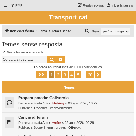
PMF
Registreu-vos
Inicia la sessió
Transport.cat
C
Índex del fòrum
Cerca
Temes sense resposta
Style:
e
Temes sense resposta
r
Ves a la cerca avançada
c
Cerca
Cerca avançada
a
La cerca ha trobat més de 1000 coincidències
1
2
3
4
5
20
Pàgina
1
de
20
Següent
…
Temes
Propera parada: Collserola
Darrera entrada Autor:
Metring
«
06 ago. 2026, 16:22
Publicat a
Trobades i esdeveniments
Canvis al fòrum
Darrera entrada Autor:
wefer
«
02 ago. 2026, 00:29
Publicat a
Suggeriments, proves i Off-topic