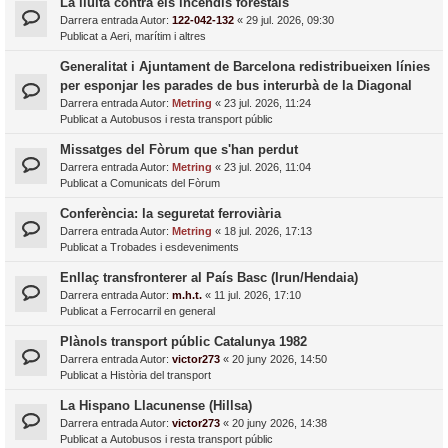
La lluita contra els incendis forestals
Darrera entrada Autor:
122-042-132
«
29 jul. 2026, 09:30
Publicat a
Aeri, marítim i altres
Generalitat i Ajuntament de Barcelona redistribueixen línies
per esponjar les parades de bus interurbà de la Diagonal
Darrera entrada Autor:
Metring
«
23 jul. 2026, 11:24
Publicat a
Autobusos i resta transport públic
Missatges del Fòrum que s'han perdut
Darrera entrada Autor:
Metring
«
23 jul. 2026, 11:04
Publicat a
Comunicats del Fòrum
Conferència: la seguretat ferroviària
Darrera entrada Autor:
Metring
«
18 jul. 2026, 17:13
Publicat a
Trobades i esdeveniments
Enllaç transfronterer al País Basc (Irun/Hendaia)
Darrera entrada Autor:
m.h.t.
«
11 jul. 2026, 17:10
Publicat a
Ferrocarril en general
Plànols transport públic Catalunya 1982
Darrera entrada Autor:
victor273
«
20 juny 2026, 14:50
Publicat a
Història del transport
La Hispano Llacunense (Hillsa)
Darrera entrada Autor:
victor273
«
20 juny 2026, 14:38
Publicat a
Autobusos i resta transport públic