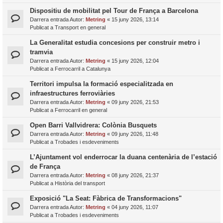
Dispositiu de mobilitat pel Tour de França a Barcelona
Darrera entrada Autor:
Metring
«
15 juny 2026, 13:14
Publicat a
Transport en general
La Generalitat estudia concesions per construir metro i
tramvia
Darrera entrada Autor:
Metring
«
15 juny 2026, 12:04
Publicat a
Ferrocarril a Catalunya
Territori impulsa la formació especialitzada en
infraestructures ferroviàries
Darrera entrada Autor:
Metring
«
09 juny 2026, 21:53
Publicat a
Ferrocarril en general
Open Barri Vallvidrera: Colònia Busquets
Darrera entrada Autor:
Metring
«
09 juny 2026, 11:48
Publicat a
Trobades i esdeveniments
L’Ajuntament vol enderrocar la duana centenària de l’estació
de França
Darrera entrada Autor:
Metring
«
08 juny 2026, 21:37
Publicat a
Història del transport
Exposició "La Seat: Fàbrica de Transformacions"
Darrera entrada Autor:
Metring
«
04 juny 2026, 11:07
Publicat a
Trobades i esdeveniments