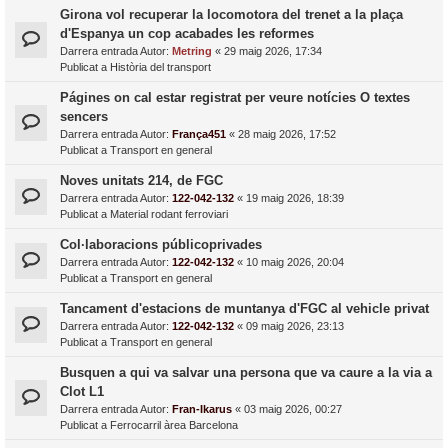
Girona vol recuperar la locomotora del trenet a la plaça
d'Espanya un cop acabades les reformes
Darrera entrada Autor:
Metring
«
29 maig 2026, 17:34
Publicat a
Història del transport
Págines on cal estar registrat per veure notícies O textes
sencers
Darrera entrada Autor:
França451
«
28 maig 2026, 17:52
Publicat a
Transport en general
Noves unitats 214, de FGC
Darrera entrada Autor:
122-042-132
«
19 maig 2026, 18:39
Publicat a
Material rodant ferroviari
Col·laboracions públicoprivades
Darrera entrada Autor:
122-042-132
«
10 maig 2026, 20:04
Publicat a
Transport en general
Tancament d'estacions de muntanya d'FGC al vehicle privat
Darrera entrada Autor:
122-042-132
«
09 maig 2026, 23:13
Publicat a
Transport en general
Busquen a qui va salvar una persona que va caure a la via a
Clot L1
Darrera entrada Autor:
Fran-Ikarus
«
03 maig 2026, 00:27
Publicat a
Ferrocarril àrea Barcelona