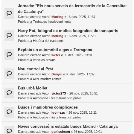
Jornada: "Els nous serveis de ferrocarrils de la Generalitat
de Catalunya"
Darrera entrada Autor:
Metring
«
16 des. 2025, 11:37
Publicat a
Trobades i esdeveniments
Harry Pot, fotògraf de moltes fotografies de transports
Darrera entrada Autor:
Metring
«
15 des. 2025, 11:20
Publicat a
Història del transport
Explota un automòbil a gas a Tarragona
Darrera entrada Autor:
wefer
«
09 des. 2025, 23:01
Publicat a
Vehicles privats
Nou control al Prat
Darrera entrada Autor:
Guigui
«
06 des. 2025, 17:37
Publicat a
Aeri, marítim i altres
Bus urbà Mollet
Darrera entrada Autor:
victor273
«
26 nov. 2025, 18:51
Publicat a
Autobusos i resta transport públic
Busos i maniobres complicades
Darrera entrada Autor:
jgomezs
«
26 nov. 2025, 12:11
Publicat a
Autobusos i resta transport públic
Noves concessións estatals busos Madrid - Catalunya
Darrera entrada Autor:
genissimon
«
26 nov. 2025, 10:01