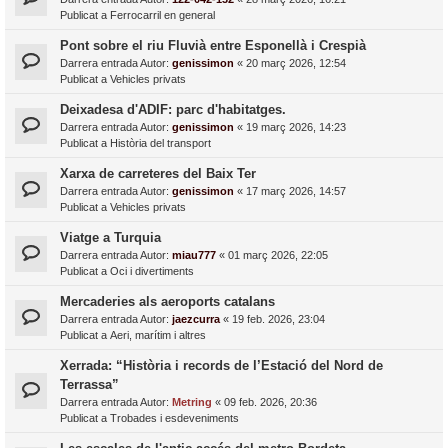
Publicat a
Ferrocarril en general
Pont sobre el riu Fluvià entre Esponellà i Crespià
Darrera entrada Autor:
genissimon
«
20 març 2026, 12:54
Publicat a
Vehicles privats
Deixadesa d'ADIF: parc d'habitatges.
Darrera entrada Autor:
genissimon
«
19 març 2026, 14:23
Publicat a
Història del transport
Xarxa de carreteres del Baix Ter
Darrera entrada Autor:
genissimon
«
17 març 2026, 14:57
Publicat a
Vehicles privats
Viatge a Turquia
Darrera entrada Autor:
miau777
«
01 març 2026, 22:05
Publicat a
Oci i divertiments
Mercaderies als aeroports catalans
Darrera entrada Autor:
jaezcurra
«
19 feb. 2026, 23:04
Publicat a
Aeri, marítim i altres
Xerrada: “Història i records de l’Estació del Nord de
Terrassa”
Darrera entrada Autor:
Metring
«
09 feb. 2026, 20:36
Publicat a
Trobades i esdeveniments