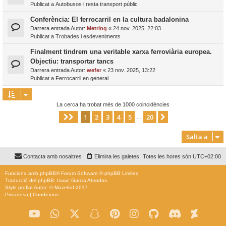
Publicat a
Autobusos i resta transport públic
Conferència: El ferrocarril en la cultura badalonina
Darrera entrada Autor:
Metring
«
24 nov. 2025, 22:03
Publicat a
Trobades i esdeveniments
Finalment tindrem una veritable xarxa ferroviària europea.
Objectiu: transportar tancs
Darrera entrada Autor:
wefer
«
23 nov. 2025, 13:22
Publicat a
Ferrocarril en general
La cerca ha trobat més de 1000 coincidències
1
2
3
4
5
20
Pàgina
1
de
20
Següent
…
Salta a
Contacta amb nosaltres
Elimina les galetes
Totes les hores són
UTC+02:00
Funciona amb
phpBB
® Forum Software © phpBB Limited
Traducció del phpBB: Isaac Garcia Abrodos
Style
proflat
Autor: ©
Mazeltof
2017
Privadesa
|
Condicions