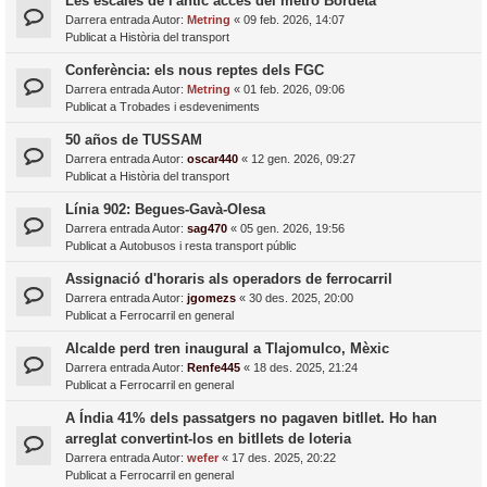
Les escales de l'antic accés del metro Bordeta
Darrera entrada Autor:
Metring
«
09 feb. 2026, 14:07
Publicat a
Història del transport
Conferència: els nous reptes dels FGC
Darrera entrada Autor:
Metring
«
01 feb. 2026, 09:06
Publicat a
Trobades i esdeveniments
50 años de TUSSAM
Darrera entrada Autor:
oscar440
«
12 gen. 2026, 09:27
Publicat a
Història del transport
Línia 902: Begues-Gavà-Olesa
Darrera entrada Autor:
sag470
«
05 gen. 2026, 19:56
Publicat a
Autobusos i resta transport públic
Assignació d'horaris als operadors de ferrocarril
Darrera entrada Autor:
jgomezs
«
30 des. 2025, 20:00
Publicat a
Ferrocarril en general
Alcalde perd tren inaugural a Tlajomulco, Mèxic
Darrera entrada Autor:
Renfe445
«
18 des. 2025, 21:24
Publicat a
Ferrocarril en general
A Índia 41% dels passatgers no pagaven bitllet. Ho han
arreglat convertint-los en bitllets de loteria
Darrera entrada Autor:
wefer
«
17 des. 2025, 20:22
Publicat a
Ferrocarril en general