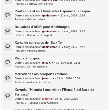
Publicat a
Ferrocarril en general
Pont sobre el riu Fluvià entre Esponellà i Crespià
Darrera entrada Autor:
genissimon
«
20 març 2026, 12:54
Publicat a
Vehicles privats
Deixadesa d'ADIF: parc d'habitatges.
Darrera entrada Autor:
genissimon
«
19 març 2026, 14:23
Publicat a
Història del transport
Xarxa de carreteres del Baix Ter
Darrera entrada Autor:
genissimon
«
17 març 2026, 14:57
Publicat a
Vehicles privats
Viatge a Turquia
Darrera entrada Autor:
miau777
«
01 març 2026, 22:05
Publicat a
Oci i divertiments
Mercaderies als aeroports catalans
Darrera entrada Autor:
jaezcurra
«
19 feb. 2026, 23:04
Publicat a
Aeri, marítim i altres
Xerrada: “Història i records de l’Estació del Nord de
Terrassa”
Darrera entrada Autor:
Metring
«
09 feb. 2026, 20:36
Publicat a
Trobades i esdeveniments