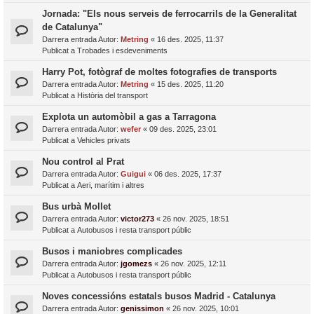
Jornada: "Els nous serveis de ferrocarrils de la Generalitat
de Catalunya"
Darrera entrada Autor:
Metring
«
16 des. 2025, 11:37
Publicat a
Trobades i esdeveniments
Harry Pot, fotògraf de moltes fotografies de transports
Darrera entrada Autor:
Metring
«
15 des. 2025, 11:20
Publicat a
Història del transport
Explota un automòbil a gas a Tarragona
Darrera entrada Autor:
wefer
«
09 des. 2025, 23:01
Publicat a
Vehicles privats
Nou control al Prat
Darrera entrada Autor:
Guigui
«
06 des. 2025, 17:37
Publicat a
Aeri, marítim i altres
Bus urbà Mollet
Darrera entrada Autor:
victor273
«
26 nov. 2025, 18:51
Publicat a
Autobusos i resta transport públic
Busos i maniobres complicades
Darrera entrada Autor:
jgomezs
«
26 nov. 2025, 12:11
Publicat a
Autobusos i resta transport públic
Noves concessións estatals busos Madrid - Catalunya
Darrera entrada Autor:
genissimon
«
26 nov. 2025, 10:01