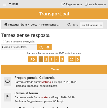
PMF
Registreu-vos
Inicia la sessió
Transport.cat
C
Índex del fòrum
Cerca
Temes sense resposta
Style:
e
Temes sense resposta
r
Ves a la cerca avançada
c
Cerca
Cerca avançada
a
La cerca ha trobat més de 1000 coincidències
1
2
3
4
5
20
Pàgina
1
de
20
Següent
…
Temes
Propera parada: Collserola
Darrera entrada Autor:
Metring
«
06 ago. 2026, 16:22
Publicat a
Trobades i esdeveniments
Canvis al fòrum
Darrera entrada Autor:
wefer
«
02 ago. 2026, 00:29
Publicat a
Suggeriments, proves i Off-topic