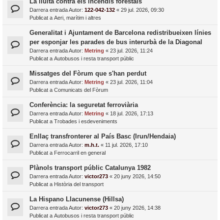
La lluita contra els incendis forestals
Darrera entrada Autor:
122-042-132
«
29 jul. 2026, 09:30
Publicat a
Aeri, marítim i altres
Generalitat i Ajuntament de Barcelona redistribueixen línies
per esponjar les parades de bus interurbà de la Diagonal
Darrera entrada Autor:
Metring
«
23 jul. 2026, 11:24
Publicat a
Autobusos i resta transport públic
Missatges del Fòrum que s'han perdut
Darrera entrada Autor:
Metring
«
23 jul. 2026, 11:04
Publicat a
Comunicats del Fòrum
Conferència: la seguretat ferroviària
Darrera entrada Autor:
Metring
«
18 jul. 2026, 17:13
Publicat a
Trobades i esdeveniments
Enllaç transfronterer al País Basc (Irun/Hendaia)
Darrera entrada Autor:
m.h.t.
«
11 jul. 2026, 17:10
Publicat a
Ferrocarril en general
Plànols transport públic Catalunya 1982
Darrera entrada Autor:
victor273
«
20 juny 2026, 14:50
Publicat a
Història del transport
La Hispano Llacunense (Hillsa)
Darrera entrada Autor:
victor273
«
20 juny 2026, 14:38
Publicat a
Autobusos i resta transport públic