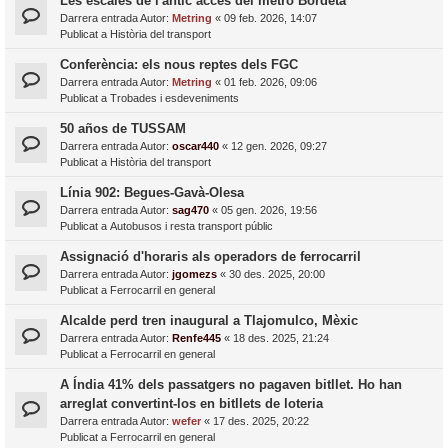
Les escales de l'antic accés del metro Bordeta
Darrera entrada Autor:
Metring
«
09 feb. 2026, 14:07
Publicat a
Història del transport
Conferència: els nous reptes dels FGC
Darrera entrada Autor:
Metring
«
01 feb. 2026, 09:06
Publicat a
Trobades i esdeveniments
50 años de TUSSAM
Darrera entrada Autor:
oscar440
«
12 gen. 2026, 09:27
Publicat a
Història del transport
Línia 902: Begues-Gavà-Olesa
Darrera entrada Autor:
sag470
«
05 gen. 2026, 19:56
Publicat a
Autobusos i resta transport públic
Assignació d'horaris als operadors de ferrocarril
Darrera entrada Autor:
jgomezs
«
30 des. 2025, 20:00
Publicat a
Ferrocarril en general
Alcalde perd tren inaugural a Tlajomulco, Mèxic
Darrera entrada Autor:
Renfe445
«
18 des. 2025, 21:24
Publicat a
Ferrocarril en general
A Índia 41% dels passatgers no pagaven bitllet. Ho han
arreglat convertint-los en bitllets de loteria
Darrera entrada Autor:
wefer
«
17 des. 2025, 20:22
Publicat a
Ferrocarril en general