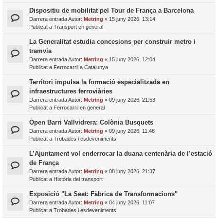
Dispositiu de mobilitat pel Tour de França a Barcelona
Darrera entrada Autor:
Metring
«
15 juny 2026, 13:14
Publicat a
Transport en general
La Generalitat estudia concesions per construir metro i
tramvia
Darrera entrada Autor:
Metring
«
15 juny 2026, 12:04
Publicat a
Ferrocarril a Catalunya
Territori impulsa la formació especialitzada en
infraestructures ferroviàries
Darrera entrada Autor:
Metring
«
09 juny 2026, 21:53
Publicat a
Ferrocarril en general
Open Barri Vallvidrera: Colònia Busquets
Darrera entrada Autor:
Metring
«
09 juny 2026, 11:48
Publicat a
Trobades i esdeveniments
L’Ajuntament vol enderrocar la duana centenària de l’estació
de França
Darrera entrada Autor:
Metring
«
08 juny 2026, 21:37
Publicat a
Història del transport
Exposició "La Seat: Fàbrica de Transformacions"
Darrera entrada Autor:
Metring
«
04 juny 2026, 11:07
Publicat a
Trobades i esdeveniments