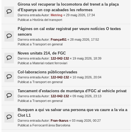
Girona vol recuperar la locomotora del trenet a la plaça
d'Espanya un cop acabades les reformes
Darrera entrada Autor:
Metring
«
29 maig 2026, 17:34
Publicat a
Història del transport
Págines on cal estar registrat per veure notícies O textes
sencers
Darrera entrada Autor:
França451
«
28 maig 2026, 17:52
Publicat a
Transport en general
Noves unitats 214, de FGC
Darrera entrada Autor:
122-042-132
«
19 maig 2026, 18:39
Publicat a
Material rodant ferroviari
Col·laboracions públicoprivades
Darrera entrada Autor:
122-042-132
«
10 maig 2026, 20:04
Publicat a
Transport en general
Tancament d'estacions de muntanya d'FGC al vehicle privat
Darrera entrada Autor:
122-042-132
«
09 maig 2026, 23:13
Publicat a
Transport en general
Busquen a qui va salvar una persona que va caure a la via a
Clot L1
Darrera entrada Autor:
Fran-Ikarus
«
03 maig 2026, 00:27
Publicat a
Ferrocarril àrea Barcelona