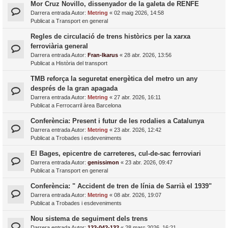
Mor Cruz Novillo, dissenyador de la galeta de RENFE
Darrera entrada Autor:
Metring
«
02 maig 2026, 14:58
Publicat a
Transport en general
Regles de circulació de trens històrics per la xarxa
ferroviària general
Darrera entrada Autor:
Fran-Ikarus
«
28 abr. 2026, 13:56
Publicat a
Història del transport
TMB reforça la seguretat energètica del metro un any
després de la gran apagada
Darrera entrada Autor:
Metring
«
27 abr. 2026, 16:11
Publicat a
Ferrocarril àrea Barcelona
Conferència: Present i futur de les rodalies a Catalunya
Darrera entrada Autor:
Metring
«
23 abr. 2026, 12:42
Publicat a
Trobades i esdeveniments
El Bages, epicentre de carreteres, cul-de-sac ferroviari
Darrera entrada Autor:
genissimon
«
23 abr. 2026, 09:47
Publicat a
Transport en general
Conferència: " Accident de tren de línia de Sarrià el 1939"
Darrera entrada Autor:
Metring
«
08 abr. 2026, 19:07
Publicat a
Trobades i esdeveniments
Nou sistema de seguiment dels trens
Darrera entrada Autor:
122-042-132
«
28 març 2026, 16:21