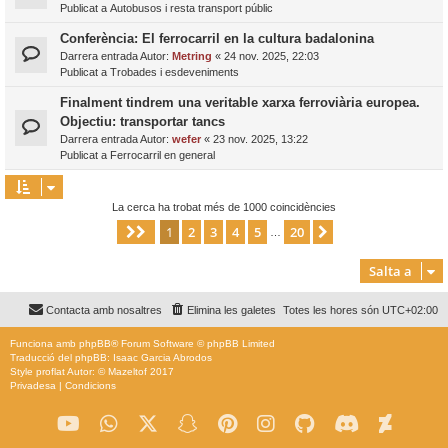
Publicat a
Autobusos i resta transport públic
Conferència: El ferrocarril en la cultura badalonina
Darrera entrada Autor:
Metring
«
24 nov. 2025, 22:03
Publicat a
Trobades i esdeveniments
Finalment tindrem una veritable xarxa ferroviària europea.
Objectiu: transportar tancs
Darrera entrada Autor:
wefer
«
23 nov. 2025, 13:22
Publicat a
Ferrocarril en general
La cerca ha trobat més de 1000 coincidències
1
2
3
4
5
20
Pàgina
1
de
20
Següent
…
Salta a
Contacta amb nosaltres
Elimina les galetes
Totes les hores són
UTC+02:00
Funciona amb
phpBB
® Forum Software © phpBB Limited
Traducció del phpBB: Isaac Garcia Abrodos
Style
proflat
Autor: ©
Mazeltof
2017
Privadesa
|
Condicions