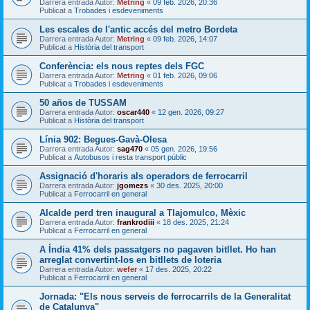
Darrera entrada Autor:
Metring
«
09 feb. 2026, 20:36
Publicat a
Trobades i esdeveniments
Les escales de l'antic accés del metro Bordeta
Darrera entrada Autor:
Metring
«
09 feb. 2026, 14:07
Publicat a
Història del transport
Conferència: els nous reptes dels FGC
Darrera entrada Autor:
Metring
«
01 feb. 2026, 09:06
Publicat a
Trobades i esdeveniments
50 años de TUSSAM
Darrera entrada Autor:
oscar440
«
12 gen. 2026, 09:27
Publicat a
Història del transport
Línia 902: Begues-Gavà-Olesa
Darrera entrada Autor:
sag470
«
05 gen. 2026, 19:56
Publicat a
Autobusos i resta transport públic
Assignació d'horaris als operadors de ferrocarril
Darrera entrada Autor:
jgomezs
«
30 des. 2025, 20:00
Publicat a
Ferrocarril en general
Alcalde perd tren inaugural a Tlajomulco, Mèxic
Darrera entrada Autor:
frankrodiii
«
18 des. 2025, 21:24
Publicat a
Ferrocarril en general
A Índia 41% dels passatgers no pagaven bitllet. Ho han
arreglat convertint-los en bitllets de loteria
Darrera entrada Autor:
wefer
«
17 des. 2025, 20:22
Publicat a
Ferrocarril en general
Jornada: "Els nous serveis de ferrocarrils de la Generalitat
de Catalunya"