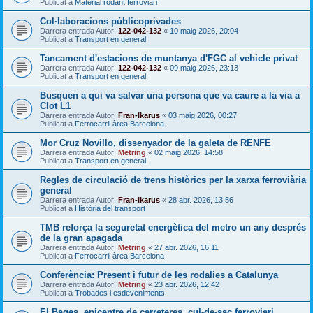
Publicat a
Material rodant ferroviari
Col·laboracions públicoprivades
Darrera entrada Autor:
122-042-132
«
10 maig 2026, 20:04
Publicat a
Transport en general
Tancament d'estacions de muntanya d'FGC al vehicle privat
Darrera entrada Autor:
122-042-132
«
09 maig 2026, 23:13
Publicat a
Transport en general
Busquen a qui va salvar una persona que va caure a la via a
Clot L1
Darrera entrada Autor:
Fran-Ikarus
«
03 maig 2026, 00:27
Publicat a
Ferrocarril àrea Barcelona
Mor Cruz Novillo, dissenyador de la galeta de RENFE
Darrera entrada Autor:
Metring
«
02 maig 2026, 14:58
Publicat a
Transport en general
Regles de circulació de trens històrics per la xarxa ferroviària
general
Darrera entrada Autor:
Fran-Ikarus
«
28 abr. 2026, 13:56
Publicat a
Història del transport
TMB reforça la seguretat energètica del metro un any després
de la gran apagada
Darrera entrada Autor:
Metring
«
27 abr. 2026, 16:11
Publicat a
Ferrocarril àrea Barcelona
Conferència: Present i futur de les rodalies a Catalunya
Darrera entrada Autor:
Metring
«
23 abr. 2026, 12:42
Publicat a
Trobades i esdeveniments
El Bages, epicentre de carreteres, cul-de-sac ferroviari