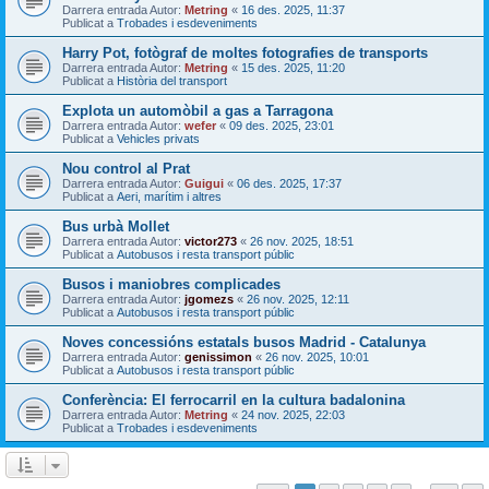
Darrera entrada Autor:
Metring
«
16 des. 2025, 11:37
Publicat a
Trobades i esdeveniments
Harry Pot, fotògraf de moltes fotografies de transports
Darrera entrada Autor:
Metring
«
15 des. 2025, 11:20
Publicat a
Història del transport
Explota un automòbil a gas a Tarragona
Darrera entrada Autor:
wefer
«
09 des. 2025, 23:01
Publicat a
Vehicles privats
Nou control al Prat
Darrera entrada Autor:
Guigui
«
06 des. 2025, 17:37
Publicat a
Aeri, marítim i altres
Bus urbà Mollet
Darrera entrada Autor:
victor273
«
26 nov. 2025, 18:51
Publicat a
Autobusos i resta transport públic
Busos i maniobres complicades
Darrera entrada Autor:
jgomezs
«
26 nov. 2025, 12:11
Publicat a
Autobusos i resta transport públic
Noves concessións estatals busos Madrid - Catalunya
Darrera entrada Autor:
genissimon
«
26 nov. 2025, 10:01
Publicat a
Autobusos i resta transport públic
Conferència: El ferrocarril en la cultura badalonina
Darrera entrada Autor:
Metring
«
24 nov. 2025, 22:03
Publicat a
Trobades i esdeveniments