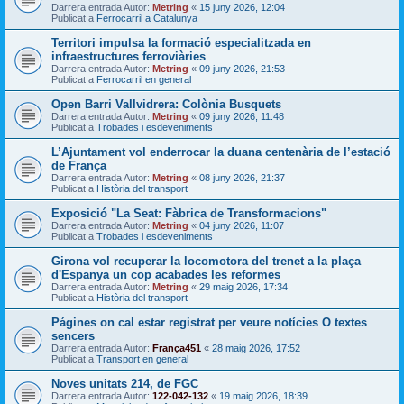
Darrera entrada Autor:
Metring
«
15 juny 2026, 12:04
Publicat a
Ferrocarril a Catalunya
Territori impulsa la formació especialitzada en
infraestructures ferroviàries
Darrera entrada Autor:
Metring
«
09 juny 2026, 21:53
Publicat a
Ferrocarril en general
Open Barri Vallvidrera: Colònia Busquets
Darrera entrada Autor:
Metring
«
09 juny 2026, 11:48
Publicat a
Trobades i esdeveniments
L’Ajuntament vol enderrocar la duana centenària de l’estació
de França
Darrera entrada Autor:
Metring
«
08 juny 2026, 21:37
Publicat a
Història del transport
Exposició "La Seat: Fàbrica de Transformacions"
Darrera entrada Autor:
Metring
«
04 juny 2026, 11:07
Publicat a
Trobades i esdeveniments
Girona vol recuperar la locomotora del trenet a la plaça
d'Espanya un cop acabades les reformes
Darrera entrada Autor:
Metring
«
29 maig 2026, 17:34
Publicat a
Història del transport
Págines on cal estar registrat per veure notícies O textes
sencers
Darrera entrada Autor:
França451
«
28 maig 2026, 17:52
Publicat a
Transport en general
Noves unitats 214, de FGC
Darrera entrada Autor:
122-042-132
«
19 maig 2026, 18:39