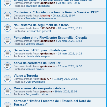
Darrera entrada Autor:
genissimon
«
23 abr. 2026, 09:47
Publicat a
Transport en general
Conferència: " Accident de tren de línia de Sarrià el 1939"
Darrera entrada Autor:
Metring
«
08 abr. 2026, 19:07
Publicat a
Trobades i esdeveniments
Nou sistema de seguiment dels trens
Darrera entrada Autor:
122-042-132
«
28 març 2026, 16:21
Publicat a
Ferrocarril en general
Pont sobre el riu Fluvià entre Esponellà i Crespià
Darrera entrada Autor:
genissimon
«
20 març 2026, 12:54
Publicat a
Vehicles privats
Deixadesa d'ADIF: parc d'habitatges.
Darrera entrada Autor:
genissimon
«
19 març 2026, 14:23
Publicat a
Història del transport
Xarxa de carreteres del Baix Ter
Darrera entrada Autor:
genissimon
«
17 març 2026, 14:57
Publicat a
Vehicles privats
Viatge a Turquia
Darrera entrada Autor:
miau777
«
01 març 2026, 22:05
Publicat a
Oci i divertiments
Mercaderies als aeroports catalans
Darrera entrada Autor:
jaezcurra
«
19 feb. 2026, 23:04
Publicat a
Aeri, marítim i altres
Xerrada: “Història i records de l’Estació del Nord de
Terrassa”