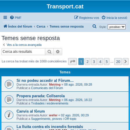
Transport.cat
PMF
Registreu-vos
Inicia la sessió
C
Índex del fòrum
Cerca
Temes sense resposta
Style:
e
Temes sense resposta
r
Ves a la cerca avançada
c
Cerca
Cerca avançada
a
Pàgina
1
de
20
1
2
3
4
5
20
La cerca ha trobat més de 1000 coincidències
…
Temes
Si no podeu accedir al Fòrum...
Darrera entrada Autor:
Metring
«
08 ago. 2026, 09:28
Publicat a
Comunicats del Fòrum
Propera parada: Collserola
Darrera entrada Autor:
Metring
«
06 ago. 2026, 16:22
Publicat a
Trobades i esdeveniments
Canvis al fòrum
Darrera entrada Autor:
wefer
«
02 ago. 2026, 00:29
Publicat a
Suggeriments, proves i Off-topic
La lluita contra els incendis forestals