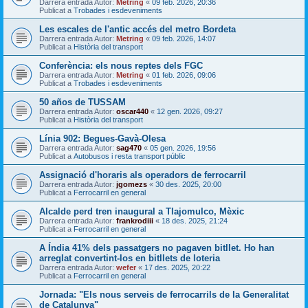
Darrera entrada Autor:
Metring
«
09 feb. 2026, 20:36
Publicat a
Trobades i esdeveniments
Les escales de l'antic accés del metro Bordeta
Darrera entrada Autor:
Metring
«
09 feb. 2026, 14:07
Publicat a
Història del transport
Conferència: els nous reptes dels FGC
Darrera entrada Autor:
Metring
«
01 feb. 2026, 09:06
Publicat a
Trobades i esdeveniments
50 años de TUSSAM
Darrera entrada Autor:
oscar440
«
12 gen. 2026, 09:27
Publicat a
Història del transport
Línia 902: Begues-Gavà-Olesa
Darrera entrada Autor:
sag470
«
05 gen. 2026, 19:56
Publicat a
Autobusos i resta transport públic
Assignació d'horaris als operadors de ferrocarril
Darrera entrada Autor:
jgomezs
«
30 des. 2025, 20:00
Publicat a
Ferrocarril en general
Alcalde perd tren inaugural a Tlajomulco, Mèxic
Darrera entrada Autor:
frankrodiii
«
18 des. 2025, 21:24
Publicat a
Ferrocarril en general
A Índia 41% dels passatgers no pagaven bitllet. Ho han
arreglat convertint-los en bitllets de loteria
Darrera entrada Autor:
wefer
«
17 des. 2025, 20:22
Publicat a
Ferrocarril en general
Jornada: "Els nous serveis de ferrocarrils de la Generalitat
de Catalunya"