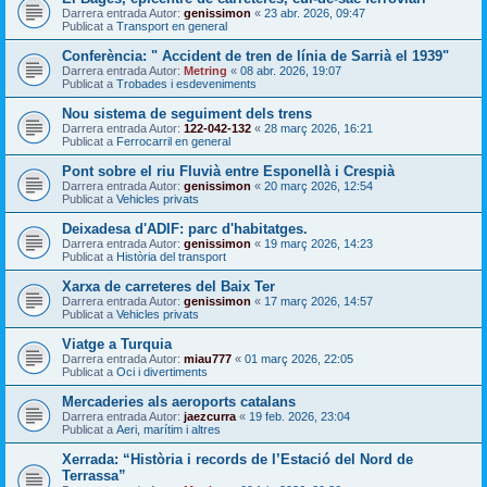
Darrera entrada Autor:
genissimon
«
23 abr. 2026, 09:47
Publicat a
Transport en general
Conferència: " Accident de tren de línia de Sarrià el 1939"
Darrera entrada Autor:
Metring
«
08 abr. 2026, 19:07
Publicat a
Trobades i esdeveniments
Nou sistema de seguiment dels trens
Darrera entrada Autor:
122-042-132
«
28 març 2026, 16:21
Publicat a
Ferrocarril en general
Pont sobre el riu Fluvià entre Esponellà i Crespià
Darrera entrada Autor:
genissimon
«
20 març 2026, 12:54
Publicat a
Vehicles privats
Deixadesa d'ADIF: parc d'habitatges.
Darrera entrada Autor:
genissimon
«
19 març 2026, 14:23
Publicat a
Història del transport
Xarxa de carreteres del Baix Ter
Darrera entrada Autor:
genissimon
«
17 març 2026, 14:57
Publicat a
Vehicles privats
Viatge a Turquia
Darrera entrada Autor:
miau777
«
01 març 2026, 22:05
Publicat a
Oci i divertiments
Mercaderies als aeroports catalans
Darrera entrada Autor:
jaezcurra
«
19 feb. 2026, 23:04
Publicat a
Aeri, marítim i altres
Xerrada: “Història i records de l’Estació del Nord de
Terrassa”