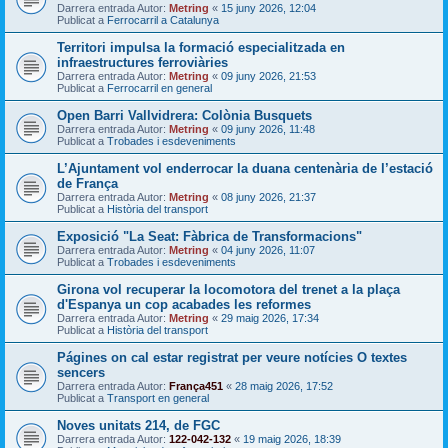
Darrera entrada Autor:
Metring
«
15 juny 2026, 12:04
Publicat a
Ferrocarril a Catalunya
Territori impulsa la formació especialitzada en
infraestructures ferroviàries
Darrera entrada Autor:
Metring
«
09 juny 2026, 21:53
Publicat a
Ferrocarril en general
Open Barri Vallvidrera: Colònia Busquets
Darrera entrada Autor:
Metring
«
09 juny 2026, 11:48
Publicat a
Trobades i esdeveniments
L’Ajuntament vol enderrocar la duana centenària de l’estació
de França
Darrera entrada Autor:
Metring
«
08 juny 2026, 21:37
Publicat a
Història del transport
Exposició "La Seat: Fàbrica de Transformacions"
Darrera entrada Autor:
Metring
«
04 juny 2026, 11:07
Publicat a
Trobades i esdeveniments
Girona vol recuperar la locomotora del trenet a la plaça
d'Espanya un cop acabades les reformes
Darrera entrada Autor:
Metring
«
29 maig 2026, 17:34
Publicat a
Història del transport
Págines on cal estar registrat per veure notícies O textes
sencers
Darrera entrada Autor:
França451
«
28 maig 2026, 17:52
Publicat a
Transport en general
Noves unitats 214, de FGC
Darrera entrada Autor:
122-042-132
«
19 maig 2026, 18:39