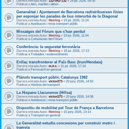
Darrera entrada Autor:
122-042-132
«
29 jul. 2026, 09:30
Publicat a
Aeri, marítim i altres
Generalitat i Ajuntament de Barcelona redistribueixen línies
per esponjar les parades de bus interurbà de la Diagonal
Darrera entrada Autor:
Metring
«
23 jul. 2026, 11:24
Publicat a
Autobusos i resta transport públic
Missatges del Fòrum que s'han perdut
Darrera entrada Autor:
Metring
«
23 jul. 2026, 11:04
Publicat a
Comunicats del Fòrum
Conferència: la seguretat ferroviària
Darrera entrada Autor:
Metring
«
18 jul. 2026, 17:13
Publicat a
Trobades i esdeveniments
Enllaç transfronterer al País Basc (Irun/Hendaia)
Darrera entrada Autor:
m.h.t.
«
11 jul. 2026, 17:10
Publicat a
Ferrocarril en general
Plànols transport públic Catalunya 1982
Darrera entrada Autor:
victor273
«
20 juny 2026, 14:50
Publicat a
Història del transport
La Hispano Llacunense (Hillsa)
Darrera entrada Autor:
victor273
«
20 juny 2026, 14:38
Publicat a
Autobusos i resta transport públic
Dispositiu de mobilitat pel Tour de França a Barcelona
Darrera entrada Autor:
Metring
«
15 juny 2026, 13:14
Publicat a
Transport en general
La Generalitat estudia concesions per construir metro i
tramvia