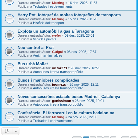
Darrera entrada Autor:
Metring
«
16 des. 2025, 11:37
Publicat a
Trobades i esdeveniments
Harry Pot, fotògraf de moltes fotografies de transports
Darrera entrada Autor:
Metring
«
15 des. 2025, 11:20
Publicat a
Història del transport
Explota un automòbil a gas a Tarragona
Darrera entrada Autor:
wefer
«
09 des. 2025, 23:01
Publicat a
Vehicles privats
Nou control al Prat
Darrera entrada Autor:
Guigui
«
06 des. 2025, 17:37
Publicat a
Aeri, marítim i altres
Bus urbà Mollet
Darrera entrada Autor:
victor273
«
26 nov. 2025, 18:51
Publicat a
Autobusos i resta transport públic
Busos i maniobres complicades
Darrera entrada Autor:
jgomezs
«
26 nov. 2025, 12:11
Publicat a
Autobusos i resta transport públic
Noves concessións estatals busos Madrid - Catalunya
Darrera entrada Autor:
genissimon
«
26 nov. 2025, 10:01
Publicat a
Autobusos i resta transport públic
Conferència: El ferrocarril en la cultura badalonina
Darrera entrada Autor:
Metring
«
24 nov. 2025, 22:03
Publicat a
Trobades i esdeveniments