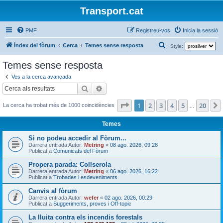
Transport.cat
PMF
Registreu-vos
Inicia la sessió
C
Índex del fòrum
Cerca
Temes sense resposta
Style:
e
Temes sense resposta
r
Ves a la cerca avançada
c
Cerca
Cerca avançada
a
Pàgina
1
de
20
1
2
3
4
5
20
La cerca ha trobat més de 1000 coincidències
…
Temes
Si no podeu accedir al Fòrum...
Darrera entrada Autor:
Metring
«
08 ago. 2026, 09:28
Publicat a
Comunicats del Fòrum
Propera parada: Collserola
Darrera entrada Autor:
Metring
«
06 ago. 2026, 16:22
Publicat a
Trobades i esdeveniments
Canvis al fòrum
Darrera entrada Autor:
wefer
«
02 ago. 2026, 00:29
Publicat a
Suggeriments, proves i Off-topic
La lluita contra els incendis forestals