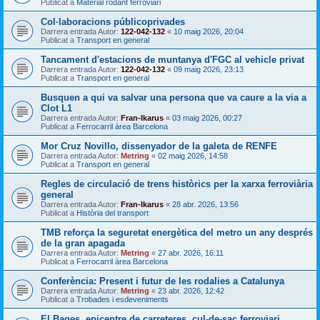
Publicat a
Material rodant ferroviari
Col·laboracions públicoprivades
Darrera entrada Autor:
122-042-132
«
10 maig 2026, 20:04
Publicat a
Transport en general
Tancament d'estacions de muntanya d'FGC al vehicle privat
Darrera entrada Autor:
122-042-132
«
09 maig 2026, 23:13
Publicat a
Transport en general
Busquen a qui va salvar una persona que va caure a la via a
Clot L1
Darrera entrada Autor:
Fran-Ikarus
«
03 maig 2026, 00:27
Publicat a
Ferrocarril àrea Barcelona
Mor Cruz Novillo, dissenyador de la galeta de RENFE
Darrera entrada Autor:
Metring
«
02 maig 2026, 14:58
Publicat a
Transport en general
Regles de circulació de trens històrics per la xarxa ferroviària
general
Darrera entrada Autor:
Fran-Ikarus
«
28 abr. 2026, 13:56
Publicat a
Història del transport
TMB reforça la seguretat energètica del metro un any després
de la gran apagada
Darrera entrada Autor:
Metring
«
27 abr. 2026, 16:11
Publicat a
Ferrocarril àrea Barcelona
Conferència: Present i futur de les rodalies a Catalunya
Darrera entrada Autor:
Metring
«
23 abr. 2026, 12:42
Publicat a
Trobades i esdeveniments
El Bages, epicentre de carreteres, cul-de-sac ferroviari