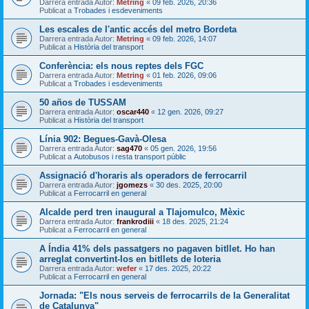
Darrera entrada Autor:
Metring
«
09 feb. 2026, 20:36
Publicat a
Trobades i esdeveniments
Les escales de l'antic accés del metro Bordeta
Darrera entrada Autor:
Metring
«
09 feb. 2026, 14:07
Publicat a
Història del transport
Conferència: els nous reptes dels FGC
Darrera entrada Autor:
Metring
«
01 feb. 2026, 09:06
Publicat a
Trobades i esdeveniments
50 años de TUSSAM
Darrera entrada Autor:
oscar440
«
12 gen. 2026, 09:27
Publicat a
Història del transport
Línia 902: Begues-Gavà-Olesa
Darrera entrada Autor:
sag470
«
05 gen. 2026, 19:56
Publicat a
Autobusos i resta transport públic
Assignació d'horaris als operadors de ferrocarril
Darrera entrada Autor:
jgomezs
«
30 des. 2025, 20:00
Publicat a
Ferrocarril en general
Alcalde perd tren inaugural a Tlajomulco, Mèxic
Darrera entrada Autor:
frankrodiii
«
18 des. 2025, 21:24
Publicat a
Ferrocarril en general
A Índia 41% dels passatgers no pagaven bitllet. Ho han
arreglat convertint-los en bitllets de loteria
Darrera entrada Autor:
wefer
«
17 des. 2025, 20:22
Publicat a
Ferrocarril en general
Jornada: "Els nous serveis de ferrocarrils de la Generalitat
de Catalunya"