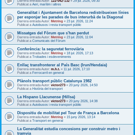
Darrera entrada Autor:
122-042-132
«
29 jul. 2026, 09:30
Publicat a
Aeri, marítim i altres
Generalitat i Ajuntament de Barcelona redistribueixen línies
per esponjar les parades de bus interurbà de la Diagonal
Darrera entrada Autor:
Metring
«
23 jul. 2026, 11:24
Publicat a
Autobusos i resta transport públic
Missatges del Fòrum que s'han perdut
Darrera entrada Autor:
Metring
«
23 jul. 2026, 11:04
Publicat a
Comunicats del Fòrum
Conferència: la seguretat ferroviària
Darrera entrada Autor:
Metring
«
18 jul. 2026, 17:13
Publicat a
Trobades i esdeveniments
Enllaç transfronterer al País Basc (Irun/Hendaia)
Darrera entrada Autor:
m.h.t.
«
11 jul. 2026, 17:10
Publicat a
Ferrocarril en general
Plànols transport públic Catalunya 1982
Darrera entrada Autor:
victor273
«
20 juny 2026, 14:50
Publicat a
Història del transport
La Hispano Llacunense (Hillsa)
Darrera entrada Autor:
victor273
«
20 juny 2026, 14:38
Publicat a
Autobusos i resta transport públic
Dispositiu de mobilitat pel Tour de França a Barcelona
Darrera entrada Autor:
Metring
«
15 juny 2026, 13:14
Publicat a
Transport en general
La Generalitat estudia concesions per construir metro i
tramvia