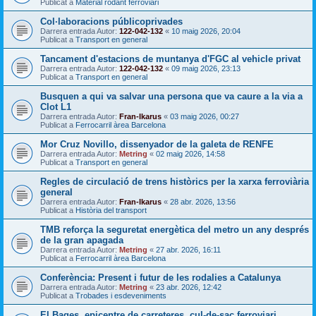
Publicat a
Material rodant ferroviari
Col·laboracions públicoprivades
Darrera entrada Autor:
122-042-132
«
10 maig 2026, 20:04
Publicat a
Transport en general
Tancament d'estacions de muntanya d'FGC al vehicle privat
Darrera entrada Autor:
122-042-132
«
09 maig 2026, 23:13
Publicat a
Transport en general
Busquen a qui va salvar una persona que va caure a la via a
Clot L1
Darrera entrada Autor:
Fran-Ikarus
«
03 maig 2026, 00:27
Publicat a
Ferrocarril àrea Barcelona
Mor Cruz Novillo, dissenyador de la galeta de RENFE
Darrera entrada Autor:
Metring
«
02 maig 2026, 14:58
Publicat a
Transport en general
Regles de circulació de trens històrics per la xarxa ferroviària
general
Darrera entrada Autor:
Fran-Ikarus
«
28 abr. 2026, 13:56
Publicat a
Història del transport
TMB reforça la seguretat energètica del metro un any després
de la gran apagada
Darrera entrada Autor:
Metring
«
27 abr. 2026, 16:11
Publicat a
Ferrocarril àrea Barcelona
Conferència: Present i futur de les rodalies a Catalunya
Darrera entrada Autor:
Metring
«
23 abr. 2026, 12:42
Publicat a
Trobades i esdeveniments
El Bages, epicentre de carreteres, cul-de-sac ferroviari