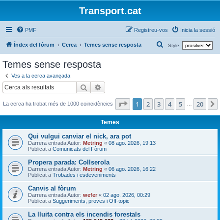
Transport.cat
PMF
Registreu-vos
Inicia la sessió
C
Índex del fòrum
Cerca
Temes sense resposta
Style:
e
Temes sense resposta
r
Ves a la cerca avançada
c
Cerca
Cerca avançada
a
Pàgina
1
de
20
1
2
3
4
5
20
La cerca ha trobat més de 1000 coincidències
…
Temes
Qui vulgui canviar el nick, ara pot
Darrera entrada Autor:
Metring
«
08 ago. 2026, 19:13
Publicat a
Comunicats del Fòrum
Propera parada: Collserola
Darrera entrada Autor:
Metring
«
06 ago. 2026, 16:22
Publicat a
Trobades i esdeveniments
Canvis al fòrum
Darrera entrada Autor:
wefer
«
02 ago. 2026, 00:29
Publicat a
Suggeriments, proves i Off-topic
La lluita contra els incendis forestals