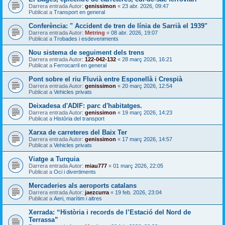
Darrera entrada Autor:
genissimon
«
23 abr. 2026, 09:47
Publicat a
Transport en general
Conferència: " Accident de tren de línia de Sarrià el 1939"
Darrera entrada Autor:
Metring
«
08 abr. 2026, 19:07
Publicat a
Trobades i esdeveniments
Nou sistema de seguiment dels trens
Darrera entrada Autor:
122-042-132
«
28 març 2026, 16:21
Publicat a
Ferrocarril en general
Pont sobre el riu Fluvià entre Esponellà i Crespià
Darrera entrada Autor:
genissimon
«
20 març 2026, 12:54
Publicat a
Vehicles privats
Deixadesa d'ADIF: parc d'habitatges.
Darrera entrada Autor:
genissimon
«
19 març 2026, 14:23
Publicat a
Història del transport
Xarxa de carreteres del Baix Ter
Darrera entrada Autor:
genissimon
«
17 març 2026, 14:57
Publicat a
Vehicles privats
Viatge a Turquia
Darrera entrada Autor:
miau777
«
01 març 2026, 22:05
Publicat a
Oci i divertiments
Mercaderies als aeroports catalans
Darrera entrada Autor:
jaezcurra
«
19 feb. 2026, 23:04
Publicat a
Aeri, marítim i altres
Xerrada: “Història i records de l’Estació del Nord de
Terrassa”