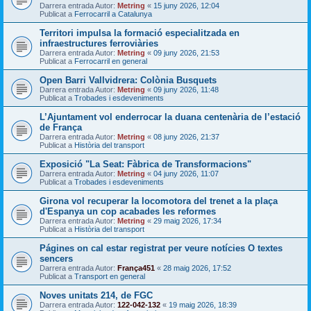
Darrera entrada Autor:
Metring
«
15 juny 2026, 12:04
Publicat a
Ferrocarril a Catalunya
Territori impulsa la formació especialitzada en
infraestructures ferroviàries
Darrera entrada Autor:
Metring
«
09 juny 2026, 21:53
Publicat a
Ferrocarril en general
Open Barri Vallvidrera: Colònia Busquets
Darrera entrada Autor:
Metring
«
09 juny 2026, 11:48
Publicat a
Trobades i esdeveniments
L’Ajuntament vol enderrocar la duana centenària de l’estació
de França
Darrera entrada Autor:
Metring
«
08 juny 2026, 21:37
Publicat a
Història del transport
Exposició "La Seat: Fàbrica de Transformacions"
Darrera entrada Autor:
Metring
«
04 juny 2026, 11:07
Publicat a
Trobades i esdeveniments
Girona vol recuperar la locomotora del trenet a la plaça
d'Espanya un cop acabades les reformes
Darrera entrada Autor:
Metring
«
29 maig 2026, 17:34
Publicat a
Història del transport
Págines on cal estar registrat per veure notícies O textes
sencers
Darrera entrada Autor:
França451
«
28 maig 2026, 17:52
Publicat a
Transport en general
Noves unitats 214, de FGC
Darrera entrada Autor:
122-042-132
«
19 maig 2026, 18:39