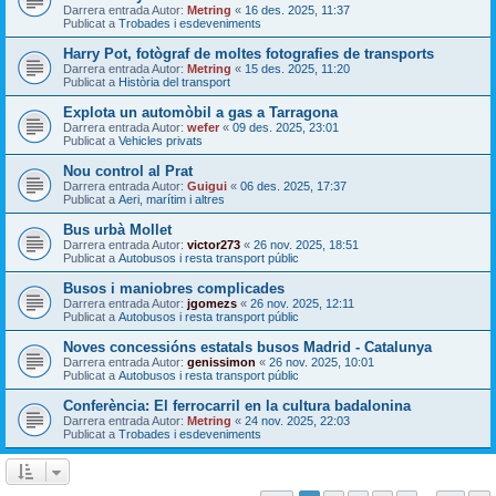
Darrera entrada Autor:
Metring
«
16 des. 2025, 11:37
Publicat a
Trobades i esdeveniments
Harry Pot, fotògraf de moltes fotografies de transports
Darrera entrada Autor:
Metring
«
15 des. 2025, 11:20
Publicat a
Història del transport
Explota un automòbil a gas a Tarragona
Darrera entrada Autor:
wefer
«
09 des. 2025, 23:01
Publicat a
Vehicles privats
Nou control al Prat
Darrera entrada Autor:
Guigui
«
06 des. 2025, 17:37
Publicat a
Aeri, marítim i altres
Bus urbà Mollet
Darrera entrada Autor:
victor273
«
26 nov. 2025, 18:51
Publicat a
Autobusos i resta transport públic
Busos i maniobres complicades
Darrera entrada Autor:
jgomezs
«
26 nov. 2025, 12:11
Publicat a
Autobusos i resta transport públic
Noves concessións estatals busos Madrid - Catalunya
Darrera entrada Autor:
genissimon
«
26 nov. 2025, 10:01
Publicat a
Autobusos i resta transport públic
Conferència: El ferrocarril en la cultura badalonina
Darrera entrada Autor:
Metring
«
24 nov. 2025, 22:03
Publicat a
Trobades i esdeveniments