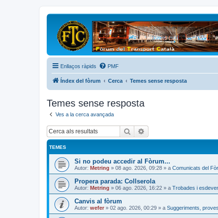
Enllaços ràpids
PMF
Índex del fòrum
Cerca
Temes sense resposta
Temes sense resposta
Ves a la cerca avançada
Cerca
Cerca avançada
TEMES
Si no podeu accedir al Fòrum...
Autor:
Metring
»
08 ago. 2026, 09:28
» a
Comunicats del Fò
Propera parada: Collserola
Autor:
Metring
»
06 ago. 2026, 16:22
» a
Trobades i esdeve
Canvis al fòrum
Autor:
wefer
»
02 ago. 2026, 00:29
» a
Suggeriments, proves 