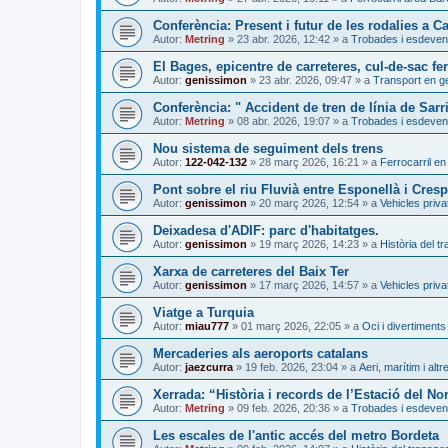
Conferència: Present i futur de les rodalies a C
Autor:
Metring
»
23 abr. 2026, 12:42
» a
Trobades i esdeven
El Bages, epicentre de carreteres, cul-de-sac fer
Autor:
genissimon
»
23 abr. 2026, 09:47
» a
Transport en g
Conferència: " Accident de tren de línia de Sarr
Autor:
Metring
»
08 abr. 2026, 19:07
» a
Trobades i esdeven
Nou sistema de seguiment dels trens
Autor:
122-042-132
»
28 març 2026, 16:21
» a
Ferrocarril en
Pont sobre el riu Fluvià entre Esponellà i Cresp
Autor:
genissimon
»
20 març 2026, 12:54
» a
Vehicles priva
Deixadesa d'ADIF: parc d'habitatges.
Autor:
genissimon
»
19 març 2026, 14:23
» a
Història del t
Xarxa de carreteres del Baix Ter
Autor:
genissimon
»
17 març 2026, 14:57
» a
Vehicles priva
Viatge a Turquia
Autor:
miau777
»
01 març 2026, 22:05
» a
Oci i divertiments
Mercaderies als aeroports catalans
Autor:
jaezcurra
»
19 feb. 2026, 23:04
» a
Aeri, marítim i altr
Xerrada: “Història i records de l’Estació del No
Autor:
Metring
»
09 feb. 2026, 20:36
» a
Trobades i esdeven
Les escales de l'antic accés del metro Bordeta