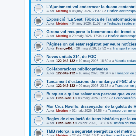
L’Ajuntament vol enderrocar la duana centenàri
Autor:
Metring
»
08 juny 2026, 21:37
» a
Història del transpo
Exposició "La Seat: Fàbrica de Transformacion
Autor:
Metring
»
04 juny 2026, 11:07
» a
Trobades i esdeve
Girona vol recuperar la locomotora del trenet 
Autor:
Metring
»
29 maig 2026, 17:34
» a
Història del transpo
Págines on cal estar registrat per veure notície
Autor:
França451
»
28 maig 2026, 17:52
» a
Transport en ge
Noves unitats 214, de FGC
Autor:
122-042-132
»
19 maig 2026, 18:39
» a
Material rodant
Col·laboracions públicoprivades
Autor:
122-042-132
»
10 maig 2026, 20:04
» a
Transport en 
Tancament d'estacions de muntanya d'FGC al ve
Autor:
122-042-132
»
09 maig 2026, 23:13
» a
Transport en 
Busquen a qui va salvar una persona que va caur
Autor:
Fran-Ikarus
»
03 maig 2026, 00:27
» a
Ferrocarril àr
Mor Cruz Novillo, dissenyador de la galeta de
Autor:
Metring
»
02 maig 2026, 14:58
» a
Transport en gener
Regles de circulació de trens històrics per la xa
Autor:
Fran-Ikarus
»
28 abr. 2026, 13:56
» a
Història del tra
TMB reforça la seguretat energètica del metro 
Autor:
Metring
»
27 abr. 2026, 16:11
» a
Ferrocarril àrea Ba