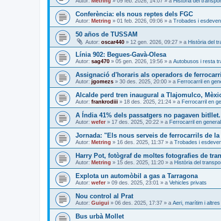
Autor:
Metring
»
09 feb. 2026, 14:07
» a
Història del transpor
Conferència: els nous reptes dels FGC
Autor:
Metring
»
01 feb. 2026, 09:06
» a
Trobades i esdeven
50 años de TUSSAM
Autor:
oscar440
»
12 gen. 2026, 09:27
» a
Història del t
Línia 902: Begues-Gavà-Olesa
Autor:
sag470
»
05 gen. 2026, 19:56
» a
Autobusos i resta tr
Assignació d'horaris als operadors de ferrocarri
Autor:
jgomezs
»
30 des. 2025, 20:00
» a
Ferrocarril en gen
Alcalde perd tren inaugural a Tlajomulco, Mèxi
Autor:
frankrodiii
»
18 des. 2025, 21:24
» a
Ferrocarril en g
A Índia 41% dels passatgers no pagaven bitllet. 
Autor:
wefer
»
17 des. 2025, 20:22
» a
Ferrocarril en general
Jornada: "Els nous serveis de ferrocarrils de la
Autor:
Metring
»
16 des. 2025, 11:37
» a
Trobades i esdeve
Harry Pot, fotògraf de moltes fotografies de tra
Autor:
Metring
»
15 des. 2025, 11:20
» a
Història del transpo
Explota un automòbil a gas a Tarragona
Autor:
wefer
»
09 des. 2025, 23:01
» a
Vehicles privats
Nou control al Prat
Autor:
Guigui
»
06 des. 2025, 17:37
» a
Aeri, marítim i altres
Bus urbà Mollet