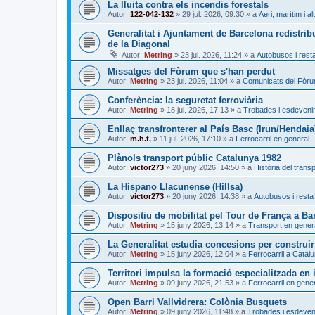
La lluita contra els incendis forestals
Autor:
122-042-132
»
29 jul. 2026, 09:30
» a
Aeri, marítim i al
Generalitat i Ajuntament de Barcelona redistrib
de la Diagonal
Autor:
Metring
»
23 jul. 2026, 11:24
» a
Autobusos i resta
Missatges del Fòrum que s'han perdut
Autor:
Metring
»
23 jul. 2026, 11:04
» a
Comunicats del Fòr
Conferència: la seguretat ferroviària
Autor:
Metring
»
18 jul. 2026, 17:13
» a
Trobades i esdeven
Enllaç transfronterer al País Basc (Irun/Hendaia
Autor:
m.h.t.
»
11 jul. 2026, 17:10
» a
Ferrocarril en general
Plànols transport públic Catalunya 1982
Autor:
victor273
»
20 juny 2026, 14:50
» a
Història del trans
La Hispano Llacunense (Hillsa)
Autor:
victor273
»
20 juny 2026, 14:38
» a
Autobusos i resta 
Dispositiu de mobilitat pel Tour de França a Ba
Autor:
Metring
»
15 juny 2026, 13:14
» a
Transport en gener
La Generalitat estudia concesions per construir
Autor:
Metring
»
15 juny 2026, 12:04
» a
Ferrocarril a Catal
Territori impulsa la formació especialitzada en i
Autor:
Metring
»
09 juny 2026, 21:53
» a
Ferrocarril en gene
Open Barri Vallvidrera: Colònia Busquets
Autor:
Metring
»
09 juny 2026, 11:48
» a
Trobades i esdeve