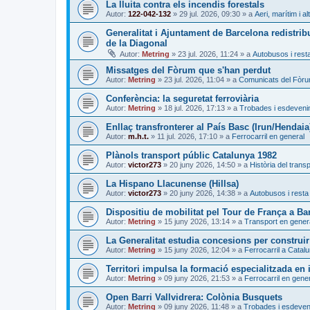
La lluita contra els incendis forestals
Autor:
122-042-132
»
29 jul. 2026, 09:30
» a
Aeri, marítim i al
Generalitat i Ajuntament de Barcelona redistrib
de la Diagonal
Autor:
Metring
»
23 jul. 2026, 11:24
» a
Autobusos i resta
Missatges del Fòrum que s'han perdut
Autor:
Metring
»
23 jul. 2026, 11:04
» a
Comunicats del Fòr
Conferència: la seguretat ferroviària
Autor:
Metring
»
18 jul. 2026, 17:13
» a
Trobades i esdeven
Enllaç transfronterer al País Basc (Irun/Hendaia
Autor:
m.h.t.
»
11 jul. 2026, 17:10
» a
Ferrocarril en general
Plànols transport públic Catalunya 1982
Autor:
victor273
»
20 juny 2026, 14:50
» a
Història del trans
La Hispano Llacunense (Hillsa)
Autor:
victor273
»
20 juny 2026, 14:38
» a
Autobusos i resta 
Dispositiu de mobilitat pel Tour de França a Ba
Autor:
Metring
»
15 juny 2026, 13:14
» a
Transport en gener
La Generalitat estudia concesions per construir
Autor:
Metring
»
15 juny 2026, 12:04
» a
Ferrocarril a Catal
Territori impulsa la formació especialitzada en i
Autor:
Metring
»
09 juny 2026, 21:53
» a
Ferrocarril en gene
Open Barri Vallvidrera: Colònia Busquets
Autor:
Metring
»
09 juny 2026, 11:48
» a
Trobades i esdeve