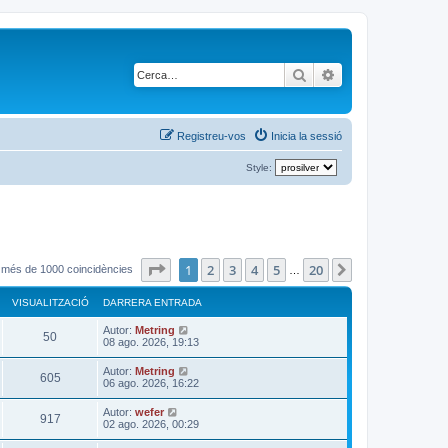
Cerca
Cerca avançada
Registreu-vos
Inicia la sessió
Style:
Pàgina
1
de
20
1
2
3
4
5
20
Següent
t més de 1000 coincidències
…
VISUALITZACIÓ
DARRERA ENTRADA
D
Autor:
Metring
V
50
a
08 ago. 2026, 19:13
r
i
r
D
Autor:
Metring
V
605
e
a
06 ago. 2026, 16:22
s
r
r
a
i
r
D
Autor:
wefer
u
e
V
917
e
a
02 ago. 2026, 00:29
n
s
r
r
t
a
a
i
r