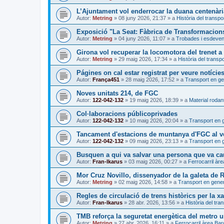
L’Ajuntament vol enderrocar la duana centenàri
Autor:
Metring
»
08 juny 2026, 21:37
» a
Història del transpo
Exposició "La Seat: Fàbrica de Transformacion
Autor:
Metring
»
04 juny 2026, 11:07
» a
Trobades i esdeve
Girona vol recuperar la locomotora del trenet 
Autor:
Metring
»
29 maig 2026, 17:34
» a
Història del transpo
Págines on cal estar registrat per veure notície
Autor:
França451
»
28 maig 2026, 17:52
» a
Transport en ge
Noves unitats 214, de FGC
Autor:
122-042-132
»
19 maig 2026, 18:39
» a
Material rodant
Col·laboracions públicoprivades
Autor:
122-042-132
»
10 maig 2026, 20:04
» a
Transport en 
Tancament d'estacions de muntanya d'FGC al ve
Autor:
122-042-132
»
09 maig 2026, 23:13
» a
Transport en 
Busquen a qui va salvar una persona que va caur
Autor:
Fran-Ikarus
»
03 maig 2026, 00:27
» a
Ferrocarril àr
Mor Cruz Novillo, dissenyador de la galeta de
Autor:
Metring
»
02 maig 2026, 14:58
» a
Transport en gener
Regles de circulació de trens històrics per la xa
Autor:
Fran-Ikarus
»
28 abr. 2026, 13:56
» a
Història del tra
TMB reforça la seguretat energètica del metro 
Autor:
Metring
»
27 abr. 2026, 16:11
» a
Ferrocarril àrea Ba