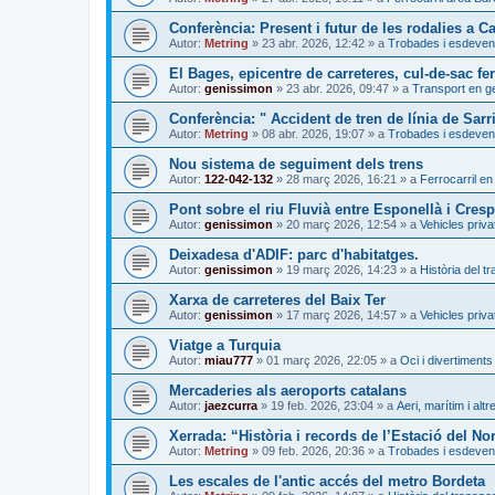
Conferència: Present i futur de les rodalies a C
Autor:
Metring
»
23 abr. 2026, 12:42
» a
Trobades i esdeven
El Bages, epicentre de carreteres, cul-de-sac fer
Autor:
genissimon
»
23 abr. 2026, 09:47
» a
Transport en g
Conferència: " Accident de tren de línia de Sarr
Autor:
Metring
»
08 abr. 2026, 19:07
» a
Trobades i esdeven
Nou sistema de seguiment dels trens
Autor:
122-042-132
»
28 març 2026, 16:21
» a
Ferrocarril en
Pont sobre el riu Fluvià entre Esponellà i Cresp
Autor:
genissimon
»
20 març 2026, 12:54
» a
Vehicles priva
Deixadesa d'ADIF: parc d'habitatges.
Autor:
genissimon
»
19 març 2026, 14:23
» a
Història del t
Xarxa de carreteres del Baix Ter
Autor:
genissimon
»
17 març 2026, 14:57
» a
Vehicles priva
Viatge a Turquia
Autor:
miau777
»
01 març 2026, 22:05
» a
Oci i divertiments
Mercaderies als aeroports catalans
Autor:
jaezcurra
»
19 feb. 2026, 23:04
» a
Aeri, marítim i altr
Xerrada: “Història i records de l’Estació del No
Autor:
Metring
»
09 feb. 2026, 20:36
» a
Trobades i esdeven
Les escales de l'antic accés del metro Bordeta