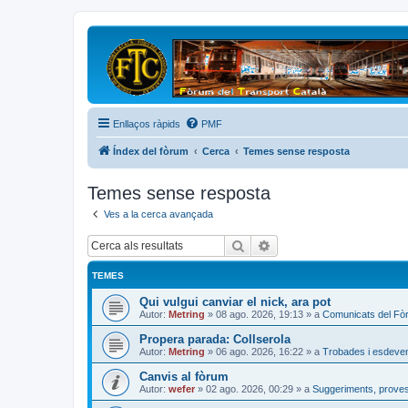
Enllaços ràpids
PMF
Índex del fòrum
Cerca
Temes sense resposta
Temes sense resposta
Ves a la cerca avançada
Cerca
Cerca avançada
TEMES
Qui vulgui canviar el nick, ara pot
Autor:
Metring
»
08 ago. 2026, 19:13
» a
Comunicats del Fò
Propera parada: Collserola
Autor:
Metring
»
06 ago. 2026, 16:22
» a
Trobades i esdeve
Canvis al fòrum
Autor:
wefer
»
02 ago. 2026, 00:29
» a
Suggeriments, proves 