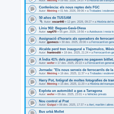
Autor:
Metring
»
09 feb. 2026, 14:07
» a
Història del transpor
Conferència: els nous reptes dels FGC
Autor:
Metring
»
01 feb. 2026, 09:06
» a
Trobades i esdeven
50 años de TUSSAM
Autor:
oscar440
»
12 gen. 2026, 09:27
» a
Història del t
Línia 902: Begues-Gavà-Olesa
Autor:
sag470
»
05 gen. 2026, 19:56
» a
Autobusos i resta tr
Assignació d'horaris als operadors de ferrocarri
Autor:
jgomezs
»
30 des. 2025, 20:00
» a
Ferrocarril en gen
Alcalde perd tren inaugural a Tlajomulco, Mèxi
Autor:
frankrodiii
»
18 des. 2025, 21:24
» a
Ferrocarril en g
A Índia 41% dels passatgers no pagaven bitllet. 
Autor:
wefer
»
17 des. 2025, 20:22
» a
Ferrocarril en general
Jornada: "Els nous serveis de ferrocarrils de la
Autor:
Metring
»
16 des. 2025, 11:37
» a
Trobades i esdeve
Harry Pot, fotògraf de moltes fotografies de tra
Autor:
Metring
»
15 des. 2025, 11:20
» a
Història del transpo
Explota un automòbil a gas a Tarragona
Autor:
wefer
»
09 des. 2025, 23:01
» a
Vehicles privats
Nou control al Prat
Autor:
Guigui
»
06 des. 2025, 17:37
» a
Aeri, marítim i altres
Bus urbà Mollet