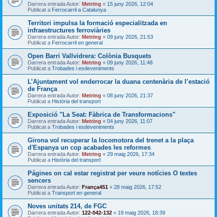
Darrera entrada Autor:
Metring
«
15 juny 2026, 12:04
Publicat a
Ferrocarril a Catalunya
Territori impulsa la formació especialitzada en
infraestructures ferroviàries
Darrera entrada Autor:
Metring
«
09 juny 2026, 21:53
Publicat a
Ferrocarril en general
Open Barri Vallvidrera: Colònia Busquets
Darrera entrada Autor:
Metring
«
09 juny 2026, 11:48
Publicat a
Trobades i esdeveniments
L’Ajuntament vol enderrocar la duana centenària de l’estació
de França
Darrera entrada Autor:
Metring
«
08 juny 2026, 21:37
Publicat a
Història del transport
Exposició "La Seat: Fàbrica de Transformacions"
Darrera entrada Autor:
Metring
«
04 juny 2026, 11:07
Publicat a
Trobades i esdeveniments
Girona vol recuperar la locomotora del trenet a la plaça
d'Espanya un cop acabades les reformes
Darrera entrada Autor:
Metring
«
29 maig 2026, 17:34
Publicat a
Història del transport
Págines on cal estar registrat per veure notícies O textes
sencers
Darrera entrada Autor:
França451
«
28 maig 2026, 17:52
Publicat a
Transport en general
Noves unitats 214, de FGC
Darrera entrada Autor:
122-042-132
«
19 maig 2026, 18:39