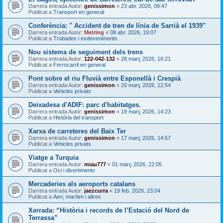
Darrera entrada Autor:
genissimon
«
23 abr. 2026, 09:47
Publicat a
Transport en general
Conferència: " Accident de tren de línia de Sarrià el 1939"
Darrera entrada Autor:
Metring
«
08 abr. 2026, 19:07
Publicat a
Trobades i esdeveniments
Nou sistema de seguiment dels trens
Darrera entrada Autor:
122-042-132
«
28 març 2026, 16:21
Publicat a
Ferrocarril en general
Pont sobre el riu Fluvià entre Esponellà i Crespià
Darrera entrada Autor:
genissimon
«
20 març 2026, 12:54
Publicat a
Vehicles privats
Deixadesa d'ADIF: parc d'habitatges.
Darrera entrada Autor:
genissimon
«
19 març 2026, 14:23
Publicat a
Història del transport
Xarxa de carreteres del Baix Ter
Darrera entrada Autor:
genissimon
«
17 març 2026, 14:57
Publicat a
Vehicles privats
Viatge a Turquia
Darrera entrada Autor:
miau777
«
01 març 2026, 22:05
Publicat a
Oci i divertiments
Mercaderies als aeroports catalans
Darrera entrada Autor:
jaezcurra
«
19 feb. 2026, 23:04
Publicat a
Aeri, marítim i altres
Xerrada: “Història i records de l’Estació del Nord de
Terrassa”