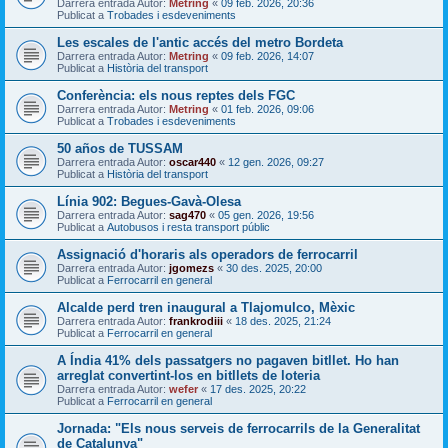
Darrera entrada Autor:
Metring
«
09 feb. 2026, 20:36
Publicat a
Trobades i esdeveniments
Les escales de l'antic accés del metro Bordeta
Darrera entrada Autor:
Metring
«
09 feb. 2026, 14:07
Publicat a
Història del transport
Conferència: els nous reptes dels FGC
Darrera entrada Autor:
Metring
«
01 feb. 2026, 09:06
Publicat a
Trobades i esdeveniments
50 años de TUSSAM
Darrera entrada Autor:
oscar440
«
12 gen. 2026, 09:27
Publicat a
Història del transport
Línia 902: Begues-Gavà-Olesa
Darrera entrada Autor:
sag470
«
05 gen. 2026, 19:56
Publicat a
Autobusos i resta transport públic
Assignació d'horaris als operadors de ferrocarril
Darrera entrada Autor:
jgomezs
«
30 des. 2025, 20:00
Publicat a
Ferrocarril en general
Alcalde perd tren inaugural a Tlajomulco, Mèxic
Darrera entrada Autor:
frankrodiii
«
18 des. 2025, 21:24
Publicat a
Ferrocarril en general
A Índia 41% dels passatgers no pagaven bitllet. Ho han
arreglat convertint-los en bitllets de loteria
Darrera entrada Autor:
wefer
«
17 des. 2025, 20:22
Publicat a
Ferrocarril en general
Jornada: "Els nous serveis de ferrocarrils de la Generalitat
de Catalunya"