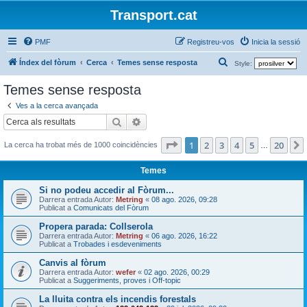
Transport.cat
PMF
Registreu-vos
Inicia la sessió
C
Índex del fòrum
Cerca
Temes sense resposta
Style:
e
Temes sense resposta
r
Ves a la cerca avançada
c
Cerca
Cerca avançada
a
Pàgina
1
de
20
1
2
3
4
5
20
La cerca ha trobat més de 1000 coincidències
…
Temes
Si no podeu accedir al Fòrum...
Darrera entrada Autor:
Metring
«
08 ago. 2026, 09:28
Publicat a
Comunicats del Fòrum
Propera parada: Collserola
Darrera entrada Autor:
Metring
«
06 ago. 2026, 16:22
Publicat a
Trobades i esdeveniments
Canvis al fòrum
Darrera entrada Autor:
wefer
«
02 ago. 2026, 00:29
Publicat a
Suggeriments, proves i Off-topic
La lluita contra els incendis forestals