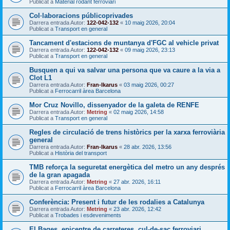
Publicat a
Material rodant ferroviari
Col·laboracions públicoprivades
Darrera entrada Autor:
122-042-132
«
10 maig 2026, 20:04
Publicat a
Transport en general
Tancament d'estacions de muntanya d'FGC al vehicle privat
Darrera entrada Autor:
122-042-132
«
09 maig 2026, 23:13
Publicat a
Transport en general
Busquen a qui va salvar una persona que va caure a la via a
Clot L1
Darrera entrada Autor:
Fran-Ikarus
«
03 maig 2026, 00:27
Publicat a
Ferrocarril àrea Barcelona
Mor Cruz Novillo, dissenyador de la galeta de RENFE
Darrera entrada Autor:
Metring
«
02 maig 2026, 14:58
Publicat a
Transport en general
Regles de circulació de trens històrics per la xarxa ferroviària
general
Darrera entrada Autor:
Fran-Ikarus
«
28 abr. 2026, 13:56
Publicat a
Història del transport
TMB reforça la seguretat energètica del metro un any després
de la gran apagada
Darrera entrada Autor:
Metring
«
27 abr. 2026, 16:11
Publicat a
Ferrocarril àrea Barcelona
Conferència: Present i futur de les rodalies a Catalunya
Darrera entrada Autor:
Metring
«
23 abr. 2026, 12:42
Publicat a
Trobades i esdeveniments
El Bages, epicentre de carreteres, cul-de-sac ferroviari