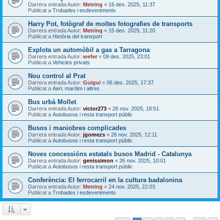
Darrera entrada Autor:
Metring
«
16 des. 2025, 11:37
Publicat a
Trobades i esdeveniments
Harry Pot, fotògraf de moltes fotografies de transports
Darrera entrada Autor:
Metring
«
15 des. 2025, 11:20
Publicat a
Història del transport
Explota un automòbil a gas a Tarragona
Darrera entrada Autor:
wefer
«
09 des. 2025, 23:01
Publicat a
Vehicles privats
Nou control al Prat
Darrera entrada Autor:
Guigui
«
06 des. 2025, 17:37
Publicat a
Aeri, marítim i altres
Bus urbà Mollet
Darrera entrada Autor:
victor273
«
26 nov. 2025, 18:51
Publicat a
Autobusos i resta transport públic
Busos i maniobres complicades
Darrera entrada Autor:
jgomezs
«
26 nov. 2025, 12:11
Publicat a
Autobusos i resta transport públic
Noves concessións estatals busos Madrid - Catalunya
Darrera entrada Autor:
genissimon
«
26 nov. 2025, 10:01
Publicat a
Autobusos i resta transport públic
Conferència: El ferrocarril en la cultura badalonina
Darrera entrada Autor:
Metring
«
24 nov. 2025, 22:03
Publicat a
Trobades i esdeveniments