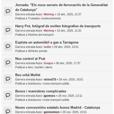
Jornada: "Els nous serveis de ferrocarrils de la Generalitat
de Catalunya"
Darrera entrada Autor:
Metring
«
16 des. 2025, 11:37
Publicat a
Trobades i esdeveniments
Harry Pot, fotògraf de moltes fotografies de transports
Darrera entrada Autor:
Metring
«
15 des. 2025, 11:20
Publicat a
Història del transport
Explota un automòbil a gas a Tarragona
Darrera entrada Autor:
wefer
«
09 des. 2025, 23:01
Publicat a
Vehicles privats
Nou control al Prat
Darrera entrada Autor:
Guigui
«
06 des. 2025, 17:37
Publicat a
Aeri, marítim i altres
Bus urbà Mollet
Darrera entrada Autor:
victor273
«
26 nov. 2025, 18:51
Publicat a
Autobusos i resta transport públic
Busos i maniobres complicades
Darrera entrada Autor:
jgomezs
«
26 nov. 2025, 12:11
Publicat a
Autobusos i resta transport públic
Noves concessións estatals busos Madrid - Catalunya
Darrera entrada Autor:
genissimon
«
26 nov. 2025, 10:01