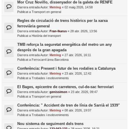
Mor Cruz Novillo, dissenyador de la galeta de RENFE
Darrera entrada Autor:
Metring
«
02 maig 2026, 14:58
Publicat a
Transport en general
Regles de circulació de trens històrics per la xarxa
ferroviària general
Darrera entrada Autor:
Fran-Ikarus
«
28 abr. 2026, 13:56
Publicat a
Història del transport
TMB reforça la seguretat energètica del metro un any
després de la gran apagada
Darrera entrada Autor:
Metring
«
27 abr. 2026, 16:11
Publicat a
Ferrocarril àrea Barcelona
Conferència: Present i futur de les rodalies a Catalunya
Darrera entrada Autor:
Metring
«
23 abr. 2026, 12:42
Publicat a
Trobades i esdeveniments
El Bages, epicentre de carreteres, cul-de-sac ferroviari
Darrera entrada Autor:
genissimon
«
23 abr. 2026, 09:47
Publicat a
Transport en general
Conferència: " Accident de tren de línia de Sarrià el 1939"
Darrera entrada Autor:
Metring
«
08 abr. 2026, 19:07
Publicat a
Trobades i esdeveniments
Nou sistema de seguiment dels trens
Darrera entrada Autor:
122-042-132
«
28 març 2026, 16:21