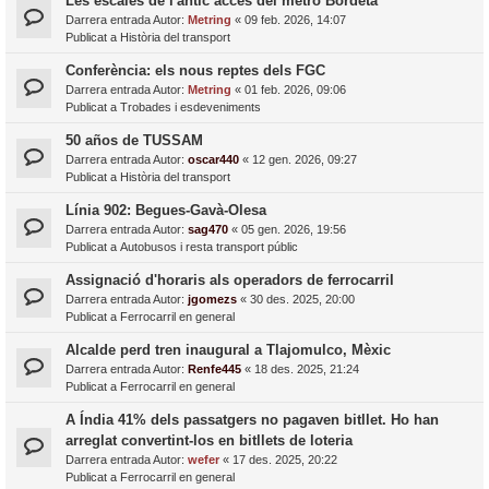
Les escales de l'antic accés del metro Bordeta
Darrera entrada Autor:
Metring
«
09 feb. 2026, 14:07
Publicat a
Història del transport
Conferència: els nous reptes dels FGC
Darrera entrada Autor:
Metring
«
01 feb. 2026, 09:06
Publicat a
Trobades i esdeveniments
50 años de TUSSAM
Darrera entrada Autor:
oscar440
«
12 gen. 2026, 09:27
Publicat a
Història del transport
Línia 902: Begues-Gavà-Olesa
Darrera entrada Autor:
sag470
«
05 gen. 2026, 19:56
Publicat a
Autobusos i resta transport públic
Assignació d'horaris als operadors de ferrocarril
Darrera entrada Autor:
jgomezs
«
30 des. 2025, 20:00
Publicat a
Ferrocarril en general
Alcalde perd tren inaugural a Tlajomulco, Mèxic
Darrera entrada Autor:
Renfe445
«
18 des. 2025, 21:24
Publicat a
Ferrocarril en general
A Índia 41% dels passatgers no pagaven bitllet. Ho han
arreglat convertint-los en bitllets de loteria
Darrera entrada Autor:
wefer
«
17 des. 2025, 20:22
Publicat a
Ferrocarril en general