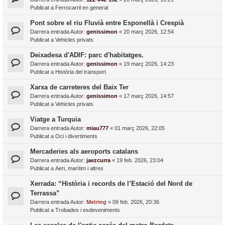
Publicat a
Ferrocarril en general
Pont sobre el riu Fluvià entre Esponellà i Crespià
Darrera entrada Autor:
genissimon
«
20 març 2026, 12:54
Publicat a
Vehicles privats
Deixadesa d'ADIF: parc d'habitatges.
Darrera entrada Autor:
genissimon
«
19 març 2026, 14:23
Publicat a
Història del transport
Xarxa de carreteres del Baix Ter
Darrera entrada Autor:
genissimon
«
17 març 2026, 14:57
Publicat a
Vehicles privats
Viatge a Turquia
Darrera entrada Autor:
miau777
«
01 març 2026, 22:05
Publicat a
Oci i divertiments
Mercaderies als aeroports catalans
Darrera entrada Autor:
jaezcurra
«
19 feb. 2026, 23:04
Publicat a
Aeri, marítim i altres
Xerrada: “Història i records de l’Estació del Nord de
Terrassa”
Darrera entrada Autor:
Metring
«
09 feb. 2026, 20:36
Publicat a
Trobades i esdeveniments