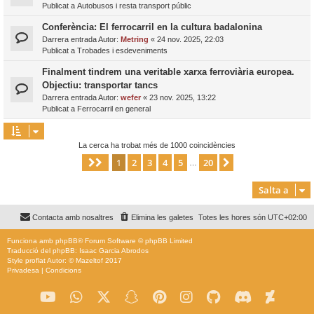
Publicat a
Autobusos i resta transport públic
Conferència: El ferrocarril en la cultura badalonina
Darrera entrada Autor:
Metring
«
24 nov. 2025, 22:03
Publicat a
Trobades i esdeveniments
Finalment tindrem una veritable xarxa ferroviària europea.
Objectiu: transportar tancs
Darrera entrada Autor:
wefer
«
23 nov. 2025, 13:22
Publicat a
Ferrocarril en general
La cerca ha trobat més de 1000 coincidències
1
2
3
4
5
20
Pàgina
1
de
20
Següent
…
Salta a
Contacta amb nosaltres
Elimina les galetes
Totes les hores són
UTC+02:00
Funciona amb
phpBB
® Forum Software © phpBB Limited
Traducció del phpBB: Isaac Garcia Abrodos
Style
proflat
Autor: ©
Mazeltof
2017
Privadesa
|
Condicions