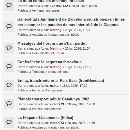
La lluita contra els incendis forestals
Darrera entrada Autor:
122-042-132
«
29 jul. 2026, 09:30
Publicat a
Aeri, marítim i altres
Generalitat i Ajuntament de Barcelona redistribueixen línies
per esponjar les parades de bus interurbà de la Diagonal
Darrera entrada Autor:
Metring
«
23 jul. 2026, 11:24
Publicat a
Autobusos i resta transport públic
Missatges del Fòrum que s'han perdut
Darrera entrada Autor:
Metring
«
23 jul. 2026, 11:04
Publicat a
Comunicats del Fòrum
Conferència: la seguretat ferroviària
Darrera entrada Autor:
Metring
«
18 jul. 2026, 17:13
Publicat a
Trobades i esdeveniments
Enllaç transfronterer al País Basc (Irun/Hendaia)
Darrera entrada Autor:
m.h.t.
«
11 jul. 2026, 17:10
Publicat a
Ferrocarril en general
Plànols transport públic Catalunya 1982
Darrera entrada Autor:
victor273
«
20 juny 2026, 14:50
Publicat a
Història del transport
La Hispano Llacunense (Hillsa)
Darrera entrada Autor:
victor273
«
20 juny 2026, 14:38
Publicat a
Autobusos i resta transport públic