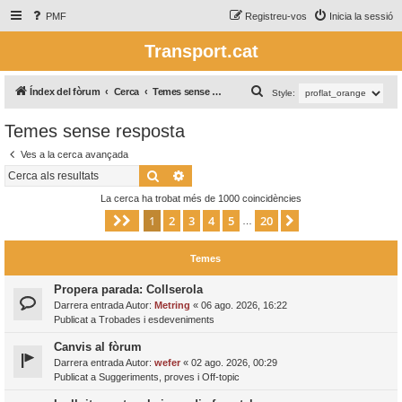
PMF
Registreu-vos
Inicia la sessió
Transport.cat
C
Índex del fòrum
Cerca
Temes sense resposta
Style:
e
Temes sense resposta
r
Ves a la cerca avançada
c
Cerca
Cerca avançada
a
La cerca ha trobat més de 1000 coincidències
1
2
3
4
5
20
Pàgina
1
de
20
Següent
…
Temes
Propera parada: Collserola
Darrera entrada Autor:
Metring
«
06 ago. 2026, 16:22
Publicat a
Trobades i esdeveniments
Canvis al fòrum
Darrera entrada Autor:
wefer
«
02 ago. 2026, 00:29
Publicat a
Suggeriments, proves i Off-topic