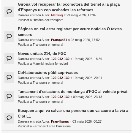
Girona vol recuperar la locomotora del trenet a la plaça
d'Espanya un cop acabades les reformes
Darrera entrada Autor:
Metring
«
29 maig 2026, 17:34
Publicat a
Història del transport
Págines on cal estar registrat per veure notícies O textes
sencers
Darrera entrada Autor:
França451
«
28 maig 2026, 17:52
Publicat a
Transport en general
Noves unitats 214, de FGC
Darrera entrada Autor:
122-042-132
«
19 maig 2026, 18:39
Publicat a
Material rodant ferroviari
Col·laboracions públicoprivades
Darrera entrada Autor:
122-042-132
«
10 maig 2026, 20:04
Publicat a
Transport en general
Tancament d'estacions de muntanya d'FGC al vehicle privat
Darrera entrada Autor:
122-042-132
«
09 maig 2026, 23:13
Publicat a
Transport en general
Busquen a qui va salvar una persona que va caure a la via a
Clot L1
Darrera entrada Autor:
Fran-Ikarus
«
03 maig 2026, 00:27
Publicat a
Ferrocarril àrea Barcelona