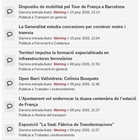
Dispositiu de mobilitat pel Tour de França a Barcelona
Darrera entrada Autor:
Metring
«
15 juny 2026, 13:14
Publicat a
Transport en general
La Generalitat estudia concesions per construir metro i
tramvia
Darrera entrada Autor:
Metring
«
15 juny 2026, 12:04
Publicat a
Ferrocarril a Catalunya
Territori impulsa la formació especialitzada en
infraestructures ferroviàries
Darrera entrada Autor:
Metring
«
09 juny 2026, 21:53
Publicat a
Ferrocarril en general
Open Barri Vallvidrera: Colònia Busquets
Darrera entrada Autor:
Metring
«
09 juny 2026, 11:48
Publicat a
Trobades i esdeveniments
L’Ajuntament vol enderrocar la duana centenària de l’estació
de França
Darrera entrada Autor:
Metring
«
08 juny 2026, 21:37
Publicat a
Història del transport
Exposició "La Seat: Fàbrica de Transformacions"
Darrera entrada Autor:
Metring
«
04 juny 2026, 11:07
Publicat a
Trobades i esdeveniments