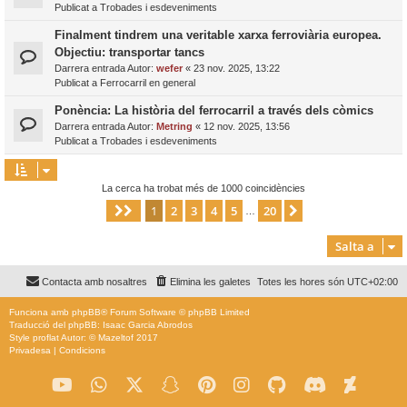
Publicat a
Trobades i esdeveniments
Finalment tindrem una veritable xarxa ferroviària europea.
Objectiu: transportar tancs
Darrera entrada Autor:
wefer
«
23 nov. 2025, 13:22
Publicat a
Ferrocarril en general
Ponència: La història del ferrocarril a través dels còmics
Darrera entrada Autor:
Metring
«
12 nov. 2025, 13:56
Publicat a
Trobades i esdeveniments
La cerca ha trobat més de 1000 coincidències
1
2
3
4
5
20
Pàgina
1
de
20
Següent
…
Salta a
Contacta amb nosaltres
Elimina les galetes
Totes les hores són
UTC+02:00
Funciona amb
phpBB
® Forum Software © phpBB Limited
Traducció del phpBB: Isaac Garcia Abrodos
Style
proflat
Autor: ©
Mazeltof
2017
Privadesa
|
Condicions