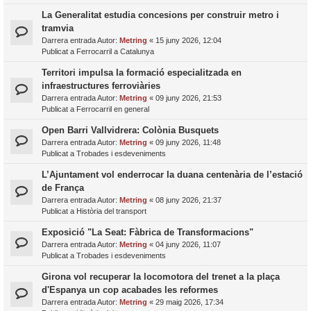
La Generalitat estudia concesions per construir metro i
tramvia
Darrera entrada Autor:
Metring
«
15 juny 2026, 12:04
Publicat a
Ferrocarril a Catalunya
Territori impulsa la formació especialitzada en
infraestructures ferroviàries
Darrera entrada Autor:
Metring
«
09 juny 2026, 21:53
Publicat a
Ferrocarril en general
Open Barri Vallvidrera: Colònia Busquets
Darrera entrada Autor:
Metring
«
09 juny 2026, 11:48
Publicat a
Trobades i esdeveniments
L’Ajuntament vol enderrocar la duana centenària de l’estació
de França
Darrera entrada Autor:
Metring
«
08 juny 2026, 21:37
Publicat a
Història del transport
Exposició "La Seat: Fàbrica de Transformacions"
Darrera entrada Autor:
Metring
«
04 juny 2026, 11:07
Publicat a
Trobades i esdeveniments
Girona vol recuperar la locomotora del trenet a la plaça
d'Espanya un cop acabades les reformes
Darrera entrada Autor:
Metring
«
29 maig 2026, 17:34