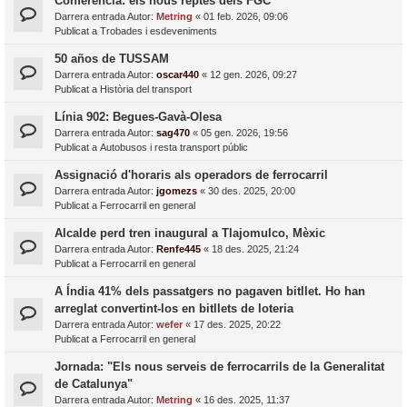
Conferència: els nous reptes dels FGC
Darrera entrada Autor:
Metring
«
01 feb. 2026, 09:06
Publicat a
Trobades i esdeveniments
50 años de TUSSAM
Darrera entrada Autor:
oscar440
«
12 gen. 2026, 09:27
Publicat a
Història del transport
Línia 902: Begues-Gavà-Olesa
Darrera entrada Autor:
sag470
«
05 gen. 2026, 19:56
Publicat a
Autobusos i resta transport públic
Assignació d'horaris als operadors de ferrocarril
Darrera entrada Autor:
jgomezs
«
30 des. 2025, 20:00
Publicat a
Ferrocarril en general
Alcalde perd tren inaugural a Tlajomulco, Mèxic
Darrera entrada Autor:
Renfe445
«
18 des. 2025, 21:24
Publicat a
Ferrocarril en general
A Índia 41% dels passatgers no pagaven bitllet. Ho han
arreglat convertint-los en bitllets de loteria
Darrera entrada Autor:
wefer
«
17 des. 2025, 20:22
Publicat a
Ferrocarril en general
Jornada: "Els nous serveis de ferrocarrils de la Generalitat
de Catalunya"
Darrera entrada Autor:
Metring
«
16 des. 2025, 11:37