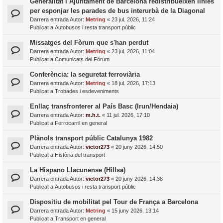
Generalitat i Ajuntament de Barcelona redistribueixen línies
per esponjar les parades de bus interurbà de la Diagonal
Darrera entrada Autor:
Metring
«
23 jul. 2026, 11:24
Publicat a
Autobusos i resta transport públic
Missatges del Fòrum que s'han perdut
Darrera entrada Autor:
Metring
«
23 jul. 2026, 11:04
Publicat a
Comunicats del Fòrum
Conferència: la seguretat ferroviària
Darrera entrada Autor:
Metring
«
18 jul. 2026, 17:13
Publicat a
Trobades i esdeveniments
Enllaç transfronterer al País Basc (Irun/Hendaia)
Darrera entrada Autor:
m.h.t.
«
11 jul. 2026, 17:10
Publicat a
Ferrocarril en general
Plànols transport públic Catalunya 1982
Darrera entrada Autor:
victor273
«
20 juny 2026, 14:50
Publicat a
Història del transport
La Hispano Llacunense (Hillsa)
Darrera entrada Autor:
victor273
«
20 juny 2026, 14:38
Publicat a
Autobusos i resta transport públic
Dispositiu de mobilitat pel Tour de França a Barcelona
Darrera entrada Autor:
Metring
«
15 juny 2026, 13:14
Publicat a
Transport en general