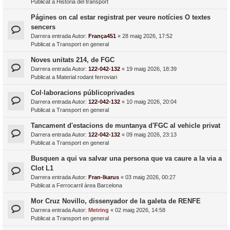
Publicat a
Història del transport
Págines on cal estar registrat per veure notícies O textes
sencers
Darrera entrada Autor:
França451
«
28 maig 2026, 17:52
Publicat a
Transport en general
Noves unitats 214, de FGC
Darrera entrada Autor:
122-042-132
«
19 maig 2026, 18:39
Publicat a
Material rodant ferroviari
Col·laboracions públicoprivades
Darrera entrada Autor:
122-042-132
«
10 maig 2026, 20:04
Publicat a
Transport en general
Tancament d'estacions de muntanya d'FGC al vehicle privat
Darrera entrada Autor:
122-042-132
«
09 maig 2026, 23:13
Publicat a
Transport en general
Busquen a qui va salvar una persona que va caure a la via a
Clot L1
Darrera entrada Autor:
Fran-Ikarus
«
03 maig 2026, 00:27
Publicat a
Ferrocarril àrea Barcelona
Mor Cruz Novillo, dissenyador de la galeta de RENFE
Darrera entrada Autor:
Metring
«
02 maig 2026, 14:58
Publicat a
Transport en general