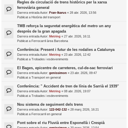
Regles de circulació de trens històrics per la xarxa
ferroviària general
Darrera entrada Autor:
Fran-Ikarus
«
28 abr. 2026, 13:56
Publicat a
Història del transport
TMB reforça la seguretat energètica del metro un any
després de la gran apagada
Darrera entrada Autor:
Metring
«
27 abr. 2026, 16:11
Publicat a
Ferrocarril àrea Barcelona
Conferència: Present i futur de les rodalies a Catalunya
Darrera entrada Autor:
Metring
«
23 abr. 2026, 12:42
Publicat a
Trobades i esdeveniments
El Bages, epicentre de carreteres, cul-de-sac ferroviari
Darrera entrada Autor:
genissimon
«
23 abr. 2026, 09:47
Publicat a
Transport en general
Conferència: " Accident de tren de línia de Sarrià el 1939"
Darrera entrada Autor:
Metring
«
08 abr. 2026, 19:07
Publicat a
Trobades i esdeveniments
Nou sistema de seguiment dels trens
Darrera entrada Autor:
122-042-132
«
28 març 2026, 16:21
Publicat a
Ferrocarril en general
Pont sobre el riu Fluvià entre Esponellà i Crespià
Darrera entrada Autor:
genissimon
«
20 març 2026, 12:54