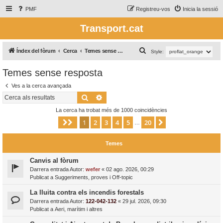
PMF
Registreu-vos
Inicia la sessió
Transport.cat
C
Índex del fòrum
Cerca
Temes sense resposta
Style:
e
Temes sense resposta
r
Ves a la cerca avançada
c
Cerca
Cerca avançada
a
La cerca ha trobat més de 1000 coincidències
1
2
3
4
5
20
Pàgina
1
de
20
Següent
…
Temes
Canvis al fòrum
Darrera entrada Autor:
wefer
«
02 ago. 2026, 00:29
Publicat a
Suggeriments, proves i Off-topic
La lluita contra els incendis forestals
Darrera entrada Autor:
122-042-132
«
29 jul. 2026, 09:30
Publicat a
Aeri, marítim i altres