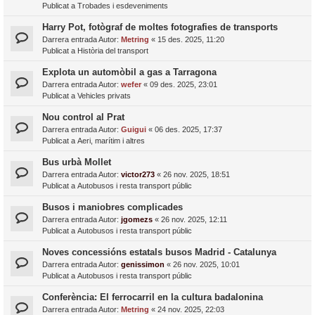
Publicat a
Trobades i esdeveniments
Harry Pot, fotògraf de moltes fotografies de transports
Darrera entrada Autor:
Metring
«
15 des. 2025, 11:20
Publicat a
Història del transport
Explota un automòbil a gas a Tarragona
Darrera entrada Autor:
wefer
«
09 des. 2025, 23:01
Publicat a
Vehicles privats
Nou control al Prat
Darrera entrada Autor:
Guigui
«
06 des. 2025, 17:37
Publicat a
Aeri, marítim i altres
Bus urbà Mollet
Darrera entrada Autor:
victor273
«
26 nov. 2025, 18:51
Publicat a
Autobusos i resta transport públic
Busos i maniobres complicades
Darrera entrada Autor:
jgomezs
«
26 nov. 2025, 12:11
Publicat a
Autobusos i resta transport públic
Noves concessións estatals busos Madrid - Catalunya
Darrera entrada Autor:
genissimon
«
26 nov. 2025, 10:01
Publicat a
Autobusos i resta transport públic
Conferència: El ferrocarril en la cultura badalonina
Darrera entrada Autor:
Metring
«
24 nov. 2025, 22:03