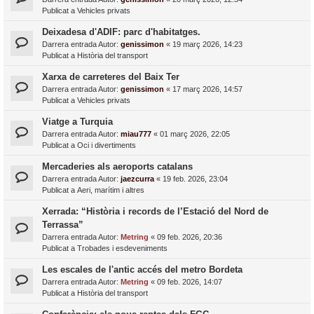
Publicat a
Vehicles privats
Deixadesa d'ADIF: parc d'habitatges.
Darrera entrada Autor:
genissimon
«
19 març 2026, 14:23
Publicat a
Història del transport
Xarxa de carreteres del Baix Ter
Darrera entrada Autor:
genissimon
«
17 març 2026, 14:57
Publicat a
Vehicles privats
Viatge a Turquia
Darrera entrada Autor:
miau777
«
01 març 2026, 22:05
Publicat a
Oci i divertiments
Mercaderies als aeroports catalans
Darrera entrada Autor:
jaezcurra
«
19 feb. 2026, 23:04
Publicat a
Aeri, marítim i altres
Xerrada: “Història i records de l’Estació del Nord de
Terrassa”
Darrera entrada Autor:
Metring
«
09 feb. 2026, 20:36
Publicat a
Trobades i esdeveniments
Les escales de l'antic accés del metro Bordeta
Darrera entrada Autor:
Metring
«
09 feb. 2026, 14:07
Publicat a
Història del transport