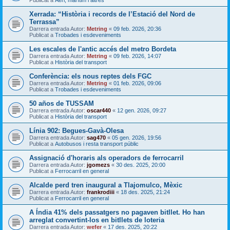
Publicat a
Aeri, marítim i altres
Xerrada: “Història i records de l’Estació del Nord de
Terrassa”
Darrera entrada Autor:
Metring
«
09 feb. 2026, 20:36
Publicat a
Trobades i esdeveniments
Les escales de l'antic accés del metro Bordeta
Darrera entrada Autor:
Metring
«
09 feb. 2026, 14:07
Publicat a
Història del transport
Conferència: els nous reptes dels FGC
Darrera entrada Autor:
Metring
«
01 feb. 2026, 09:06
Publicat a
Trobades i esdeveniments
50 años de TUSSAM
Darrera entrada Autor:
oscar440
«
12 gen. 2026, 09:27
Publicat a
Història del transport
Línia 902: Begues-Gavà-Olesa
Darrera entrada Autor:
sag470
«
05 gen. 2026, 19:56
Publicat a
Autobusos i resta transport públic
Assignació d'horaris als operadors de ferrocarril
Darrera entrada Autor:
jgomezs
«
30 des. 2025, 20:00
Publicat a
Ferrocarril en general
Alcalde perd tren inaugural a Tlajomulco, Mèxic
Darrera entrada Autor:
frankrodiii
«
18 des. 2025, 21:24
Publicat a
Ferrocarril en general
A Índia 41% dels passatgers no pagaven bitllet. Ho han
arreglat convertint-los en bitllets de loteria
Darrera entrada Autor:
wefer
«
17 des. 2025, 20:22