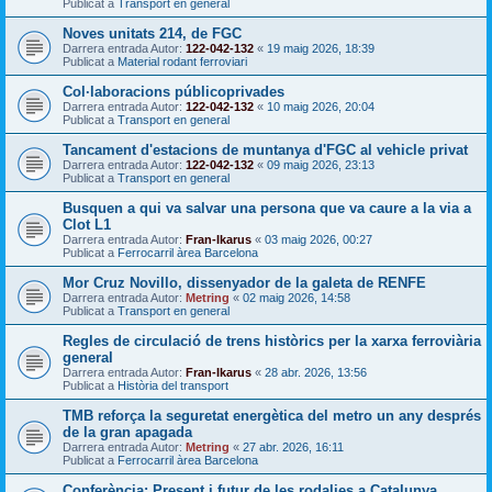
Publicat a
Transport en general
Noves unitats 214, de FGC
Darrera entrada Autor:
122-042-132
«
19 maig 2026, 18:39
Publicat a
Material rodant ferroviari
Col·laboracions públicoprivades
Darrera entrada Autor:
122-042-132
«
10 maig 2026, 20:04
Publicat a
Transport en general
Tancament d'estacions de muntanya d'FGC al vehicle privat
Darrera entrada Autor:
122-042-132
«
09 maig 2026, 23:13
Publicat a
Transport en general
Busquen a qui va salvar una persona que va caure a la via a
Clot L1
Darrera entrada Autor:
Fran-Ikarus
«
03 maig 2026, 00:27
Publicat a
Ferrocarril àrea Barcelona
Mor Cruz Novillo, dissenyador de la galeta de RENFE
Darrera entrada Autor:
Metring
«
02 maig 2026, 14:58
Publicat a
Transport en general
Regles de circulació de trens històrics per la xarxa ferroviària
general
Darrera entrada Autor:
Fran-Ikarus
«
28 abr. 2026, 13:56
Publicat a
Història del transport
TMB reforça la seguretat energètica del metro un any després
de la gran apagada
Darrera entrada Autor:
Metring
«
27 abr. 2026, 16:11
Publicat a
Ferrocarril àrea Barcelona
Conferència: Present i futur de les rodalies a Catalunya