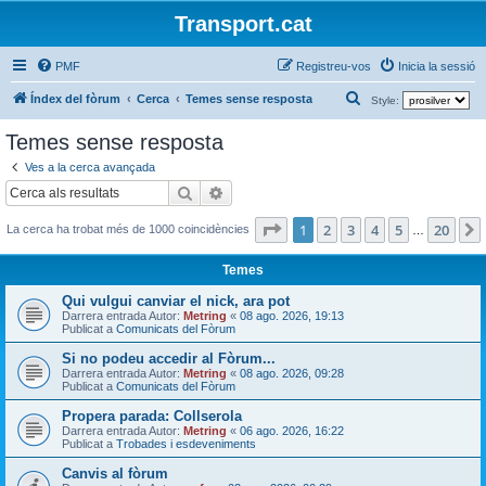
Transport.cat
PMF
Registreu-vos
Inicia la sessió
C
Índex del fòrum
Cerca
Temes sense resposta
Style:
e
Temes sense resposta
r
Ves a la cerca avançada
c
Cerca
Cerca avançada
a
Pàgina
1
de
20
1
2
3
4
5
20
La cerca ha trobat més de 1000 coincidències
…
Temes
Qui vulgui canviar el nick, ara pot
Darrera entrada Autor:
Metring
«
08 ago. 2026, 19:13
Publicat a
Comunicats del Fòrum
Si no podeu accedir al Fòrum...
Darrera entrada Autor:
Metring
«
08 ago. 2026, 09:28
Publicat a
Comunicats del Fòrum
Propera parada: Collserola
Darrera entrada Autor:
Metring
«
06 ago. 2026, 16:22
Publicat a
Trobades i esdeveniments
Canvis al fòrum