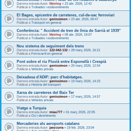
Darrera entrada Autor:
Metring
«
23 abr. 2026, 12:42
Publicat a
Trobades i esdeveniments
El Bages, epicentre de carreteres, cul-de-sac ferroviari
Darrera entrada Autor:
genissimon
«
23 abr. 2026, 09:47
Publicat a
Transport en general
Conferència: " Accident de tren de línia de Sarrià el 1939"
Darrera entrada Autor:
Metring
«
08 abr. 2026, 19:07
Publicat a
Trobades i esdeveniments
Nou sistema de seguiment dels trens
Darrera entrada Autor:
122-042-132
«
28 març 2026, 16:21
Publicat a
Ferrocarril en general
Pont sobre el riu Fluvià entre Esponellà i Crespià
Darrera entrada Autor:
genissimon
«
20 març 2026, 12:54
Publicat a
Vehicles privats
Deixadesa d'ADIF: parc d'habitatges.
Darrera entrada Autor:
genissimon
«
19 març 2026, 14:23
Publicat a
Història del transport
Xarxa de carreteres del Baix Ter
Darrera entrada Autor:
genissimon
«
17 març 2026, 14:57
Publicat a
Vehicles privats
Viatge a Turquia
Darrera entrada Autor:
miau777
«
01 març 2026, 22:05
Publicat a
Oci i divertiments
Mercaderies als aeroports catalans
Darrera entrada Autor:
jaezcurra
«
19 feb. 2026, 23:04