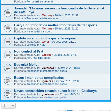
Publicat a
Ferrocarril en general
Jornada: "Els nous serveis de ferrocarrils de la Generalitat
de Catalunya"
Darrera entrada Autor:
Metring
«
16 des. 2025, 11:37
Publicat a
Trobades i esdeveniments
Harry Pot, fotògraf de moltes fotografies de transports
Darrera entrada Autor:
Metring
«
15 des. 2025, 11:20
Publicat a
Història del transport
Explota un automòbil a gas a Tarragona
Darrera entrada Autor:
wefer
«
09 des. 2025, 23:01
Publicat a
Vehicles privats
Nou control al Prat
Darrera entrada Autor:
Guigui
«
06 des. 2025, 17:37
Publicat a
Aeri, marítim i altres
Bus urbà Mollet
Darrera entrada Autor:
victor273
«
26 nov. 2025, 18:51
Publicat a
Autobusos i resta transport públic
Busos i maniobres complicades
Darrera entrada Autor:
jgomezs
«
26 nov. 2025, 12:11
Publicat a
Autobusos i resta transport públic
Noves concessións estatals busos Madrid - Catalunya
Darrera entrada Autor:
genissimon
«
26 nov. 2025, 10:01
Publicat a
Autobusos i resta transport públic