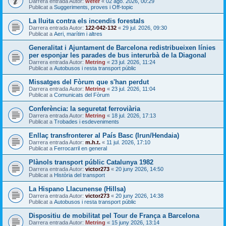
Darrera entrada Autor:
wefer
«
02 ago. 2026, 00:29
Publicat a
Suggeriments, proves i Off-topic
La lluita contra els incendis forestals
Darrera entrada Autor:
122-042-132
«
29 jul. 2026, 09:30
Publicat a
Aeri, marítim i altres
Generalitat i Ajuntament de Barcelona redistribueixen línies
per esponjar les parades de bus interurbà de la Diagonal
Darrera entrada Autor:
Metring
«
23 jul. 2026, 11:24
Publicat a
Autobusos i resta transport públic
Missatges del Fòrum que s'han perdut
Darrera entrada Autor:
Metring
«
23 jul. 2026, 11:04
Publicat a
Comunicats del Fòrum
Conferència: la seguretat ferroviària
Darrera entrada Autor:
Metring
«
18 jul. 2026, 17:13
Publicat a
Trobades i esdeveniments
Enllaç transfronterer al País Basc (Irun/Hendaia)
Darrera entrada Autor:
m.h.t.
«
11 jul. 2026, 17:10
Publicat a
Ferrocarril en general
Plànols transport públic Catalunya 1982
Darrera entrada Autor:
victor273
«
20 juny 2026, 14:50
Publicat a
Història del transport
La Hispano Llacunense (Hillsa)
Darrera entrada Autor:
victor273
«
20 juny 2026, 14:38
Publicat a
Autobusos i resta transport públic
Dispositiu de mobilitat pel Tour de França a Barcelona
Darrera entrada Autor:
Metring
«
15 juny 2026, 13:14