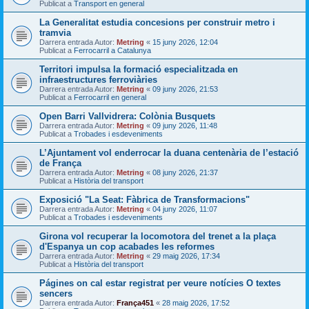
Publicat a
Transport en general
La Generalitat estudia concesions per construir metro i
tramvia
Darrera entrada Autor:
Metring
«
15 juny 2026, 12:04
Publicat a
Ferrocarril a Catalunya
Territori impulsa la formació especialitzada en
infraestructures ferroviàries
Darrera entrada Autor:
Metring
«
09 juny 2026, 21:53
Publicat a
Ferrocarril en general
Open Barri Vallvidrera: Colònia Busquets
Darrera entrada Autor:
Metring
«
09 juny 2026, 11:48
Publicat a
Trobades i esdeveniments
L’Ajuntament vol enderrocar la duana centenària de l’estació
de França
Darrera entrada Autor:
Metring
«
08 juny 2026, 21:37
Publicat a
Història del transport
Exposició "La Seat: Fàbrica de Transformacions"
Darrera entrada Autor:
Metring
«
04 juny 2026, 11:07
Publicat a
Trobades i esdeveniments
Girona vol recuperar la locomotora del trenet a la plaça
d'Espanya un cop acabades les reformes
Darrera entrada Autor:
Metring
«
29 maig 2026, 17:34
Publicat a
Història del transport
Págines on cal estar registrat per veure notícies O textes
sencers
Darrera entrada Autor:
França451
«
28 maig 2026, 17:52