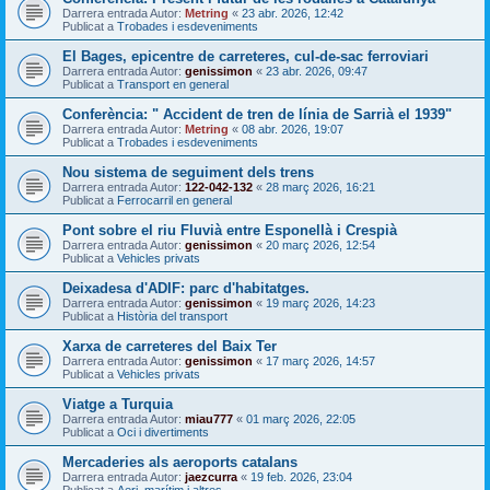
Darrera entrada Autor:
Metring
«
23 abr. 2026, 12:42
Publicat a
Trobades i esdeveniments
El Bages, epicentre de carreteres, cul-de-sac ferroviari
Darrera entrada Autor:
genissimon
«
23 abr. 2026, 09:47
Publicat a
Transport en general
Conferència: " Accident de tren de línia de Sarrià el 1939"
Darrera entrada Autor:
Metring
«
08 abr. 2026, 19:07
Publicat a
Trobades i esdeveniments
Nou sistema de seguiment dels trens
Darrera entrada Autor:
122-042-132
«
28 març 2026, 16:21
Publicat a
Ferrocarril en general
Pont sobre el riu Fluvià entre Esponellà i Crespià
Darrera entrada Autor:
genissimon
«
20 març 2026, 12:54
Publicat a
Vehicles privats
Deixadesa d'ADIF: parc d'habitatges.
Darrera entrada Autor:
genissimon
«
19 març 2026, 14:23
Publicat a
Història del transport
Xarxa de carreteres del Baix Ter
Darrera entrada Autor:
genissimon
«
17 març 2026, 14:57
Publicat a
Vehicles privats
Viatge a Turquia
Darrera entrada Autor:
miau777
«
01 març 2026, 22:05
Publicat a
Oci i divertiments
Mercaderies als aeroports catalans
Darrera entrada Autor:
jaezcurra
«
19 feb. 2026, 23:04