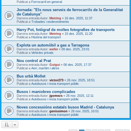
Publicat a
Ferrocarril en general
Jornada: "Els nous serveis de ferrocarrils de la Generalitat
de Catalunya"
Darrera entrada Autor:
Metring
«
16 des. 2025, 11:37
Publicat a
Trobades i esdeveniments
Harry Pot, fotògraf de moltes fotografies de transports
Darrera entrada Autor:
Metring
«
15 des. 2025, 11:20
Publicat a
Història del transport
Explota un automòbil a gas a Tarragona
Darrera entrada Autor:
wefer
«
09 des. 2025, 23:01
Publicat a
Vehicles privats
Nou control al Prat
Darrera entrada Autor:
Guigui
«
06 des. 2025, 17:37
Publicat a
Aeri, marítim i altres
Bus urbà Mollet
Darrera entrada Autor:
victor273
«
26 nov. 2025, 18:51
Publicat a
Autobusos i resta transport públic
Busos i maniobres complicades
Darrera entrada Autor:
jgomezs
«
26 nov. 2025, 12:11
Publicat a
Autobusos i resta transport públic
Noves concessións estatals busos Madrid - Catalunya
Darrera entrada Autor:
genissimon
«
26 nov. 2025, 10:01
Publicat a
Autobusos i resta transport públic