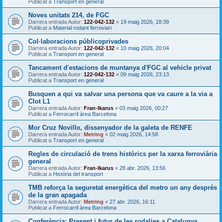
Publicat a
Transport en general
Noves unitats 214, de FGC
Darrera entrada Autor:
122-042-132
«
19 maig 2026, 18:39
Publicat a
Material rodant ferroviari
Col·laboracions públicoprivades
Darrera entrada Autor:
122-042-132
«
10 maig 2026, 20:04
Publicat a
Transport en general
Tancament d'estacions de muntanya d'FGC al vehicle privat
Darrera entrada Autor:
122-042-132
«
09 maig 2026, 23:13
Publicat a
Transport en general
Busquen a qui va salvar una persona que va caure a la via a
Clot L1
Darrera entrada Autor:
Fran-Ikarus
«
03 maig 2026, 00:27
Publicat a
Ferrocarril àrea Barcelona
Mor Cruz Novillo, dissenyador de la galeta de RENFE
Darrera entrada Autor:
Metring
«
02 maig 2026, 14:58
Publicat a
Transport en general
Regles de circulació de trens històrics per la xarxa ferroviària
general
Darrera entrada Autor:
Fran-Ikarus
«
28 abr. 2026, 13:56
Publicat a
Història del transport
TMB reforça la seguretat energètica del metro un any després
de la gran apagada
Darrera entrada Autor:
Metring
«
27 abr. 2026, 16:11
Publicat a
Ferrocarril àrea Barcelona
Conferència: Present i futur de les rodalies a Catalunya