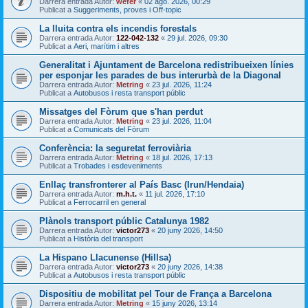
Darrera entrada Autor:
wefer
«
02 ago. 2026, 00:29
Publicat a
Suggeriments, proves i Off-topic
La lluita contra els incendis forestals
Darrera entrada Autor:
122-042-132
«
29 jul. 2026, 09:30
Publicat a
Aeri, marítim i altres
Generalitat i Ajuntament de Barcelona redistribueixen línies
per esponjar les parades de bus interurbà de la Diagonal
Darrera entrada Autor:
Metring
«
23 jul. 2026, 11:24
Publicat a
Autobusos i resta transport públic
Missatges del Fòrum que s'han perdut
Darrera entrada Autor:
Metring
«
23 jul. 2026, 11:04
Publicat a
Comunicats del Fòrum
Conferència: la seguretat ferroviària
Darrera entrada Autor:
Metring
«
18 jul. 2026, 17:13
Publicat a
Trobades i esdeveniments
Enllaç transfronterer al País Basc (Irun/Hendaia)
Darrera entrada Autor:
m.h.t.
«
11 jul. 2026, 17:10
Publicat a
Ferrocarril en general
Plànols transport públic Catalunya 1982
Darrera entrada Autor:
victor273
«
20 juny 2026, 14:50
Publicat a
Història del transport
La Hispano Llacunense (Hillsa)
Darrera entrada Autor:
victor273
«
20 juny 2026, 14:38
Publicat a
Autobusos i resta transport públic
Dispositiu de mobilitat pel Tour de França a Barcelona
Darrera entrada Autor:
Metring
«
15 juny 2026, 13:14