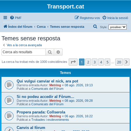
Transport.cat
PMF
Registreu-vos
Inicia la sessió
C
Índex del fòrum
Cerca
Temes sense resposta
Style:
e
Temes sense resposta
r
Ves a la cerca avançada
c
Cerca
Cerca avançada
a
Pàgina
1
de
20
1
2
3
4
5
20
La cerca ha trobat més de 1000 coincidències
…
Temes
Qui vulgui canviar el nick, ara pot
Darrera entrada Autor:
Metring
«
08 ago. 2026, 19:13
Publicat a
Comunicats del Fòrum
Si no podeu accedir al Fòrum...
Darrera entrada Autor:
Metring
«
08 ago. 2026, 09:28
Publicat a
Comunicats del Fòrum
Propera parada: Collserola
Darrera entrada Autor:
Metring
«
06 ago. 2026, 16:22
Publicat a
Trobades i esdeveniments
Canvis al fòrum