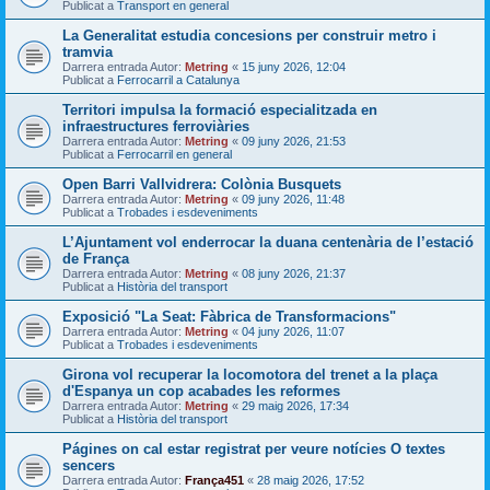
Publicat a
Transport en general
La Generalitat estudia concesions per construir metro i
tramvia
Darrera entrada Autor:
Metring
«
15 juny 2026, 12:04
Publicat a
Ferrocarril a Catalunya
Territori impulsa la formació especialitzada en
infraestructures ferroviàries
Darrera entrada Autor:
Metring
«
09 juny 2026, 21:53
Publicat a
Ferrocarril en general
Open Barri Vallvidrera: Colònia Busquets
Darrera entrada Autor:
Metring
«
09 juny 2026, 11:48
Publicat a
Trobades i esdeveniments
L’Ajuntament vol enderrocar la duana centenària de l’estació
de França
Darrera entrada Autor:
Metring
«
08 juny 2026, 21:37
Publicat a
Història del transport
Exposició "La Seat: Fàbrica de Transformacions"
Darrera entrada Autor:
Metring
«
04 juny 2026, 11:07
Publicat a
Trobades i esdeveniments
Girona vol recuperar la locomotora del trenet a la plaça
d'Espanya un cop acabades les reformes
Darrera entrada Autor:
Metring
«
29 maig 2026, 17:34
Publicat a
Història del transport
Págines on cal estar registrat per veure notícies O textes
sencers
Darrera entrada Autor:
França451
«
28 maig 2026, 17:52