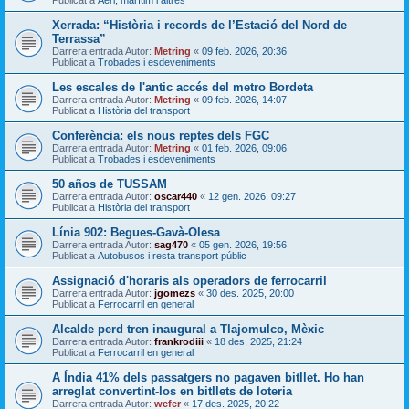
Publicat a
Aeri, marítim i altres
Xerrada: “Història i records de l’Estació del Nord de
Terrassa”
Darrera entrada Autor:
Metring
«
09 feb. 2026, 20:36
Publicat a
Trobades i esdeveniments
Les escales de l'antic accés del metro Bordeta
Darrera entrada Autor:
Metring
«
09 feb. 2026, 14:07
Publicat a
Història del transport
Conferència: els nous reptes dels FGC
Darrera entrada Autor:
Metring
«
01 feb. 2026, 09:06
Publicat a
Trobades i esdeveniments
50 años de TUSSAM
Darrera entrada Autor:
oscar440
«
12 gen. 2026, 09:27
Publicat a
Història del transport
Línia 902: Begues-Gavà-Olesa
Darrera entrada Autor:
sag470
«
05 gen. 2026, 19:56
Publicat a
Autobusos i resta transport públic
Assignació d'horaris als operadors de ferrocarril
Darrera entrada Autor:
jgomezs
«
30 des. 2025, 20:00
Publicat a
Ferrocarril en general
Alcalde perd tren inaugural a Tlajomulco, Mèxic
Darrera entrada Autor:
frankrodiii
«
18 des. 2025, 21:24
Publicat a
Ferrocarril en general
A Índia 41% dels passatgers no pagaven bitllet. Ho han
arreglat convertint-los en bitllets de loteria
Darrera entrada Autor:
wefer
«
17 des. 2025, 20:22