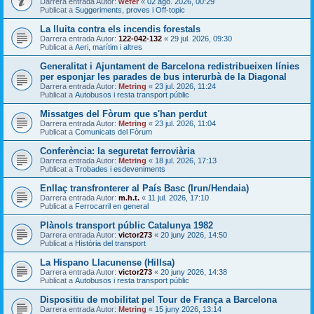
Darrera entrada Autor:
wefer
«
02 ago. 2026, 00:29
Publicat a
Suggeriments, proves i Off-topic
La lluita contra els incendis forestals
Darrera entrada Autor:
122-042-132
«
29 jul. 2026, 09:30
Publicat a
Aeri, marítim i altres
Generalitat i Ajuntament de Barcelona redistribueixen línies
per esponjar les parades de bus interurbà de la Diagonal
Darrera entrada Autor:
Metring
«
23 jul. 2026, 11:24
Publicat a
Autobusos i resta transport públic
Missatges del Fòrum que s'han perdut
Darrera entrada Autor:
Metring
«
23 jul. 2026, 11:04
Publicat a
Comunicats del Fòrum
Conferència: la seguretat ferroviària
Darrera entrada Autor:
Metring
«
18 jul. 2026, 17:13
Publicat a
Trobades i esdeveniments
Enllaç transfronterer al País Basc (Irun/Hendaia)
Darrera entrada Autor:
m.h.t.
«
11 jul. 2026, 17:10
Publicat a
Ferrocarril en general
Plànols transport públic Catalunya 1982
Darrera entrada Autor:
victor273
«
20 juny 2026, 14:50
Publicat a
Història del transport
La Hispano Llacunense (Hillsa)
Darrera entrada Autor:
victor273
«
20 juny 2026, 14:38
Publicat a
Autobusos i resta transport públic
Dispositiu de mobilitat pel Tour de França a Barcelona
Darrera entrada Autor:
Metring
«
15 juny 2026, 13:14