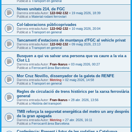
Publicat a
Transport en general
Noves unitats 214, de FGC
Darrera entrada Autor:
122-042-132
«
19 maig 2026, 18:39
Publicat a
Material rodant ferroviari
Col·laboracions públicoprivades
Darrera entrada Autor:
122-042-132
«
10 maig 2026, 20:04
Publicat a
Transport en general
Tancament d'estacions de muntanya d'FGC al vehicle privat
Darrera entrada Autor:
122-042-132
«
09 maig 2026, 23:13
Publicat a
Transport en general
Busquen a qui va salvar una persona que va caure a la via a
Clot L1
Darrera entrada Autor:
Fran-Ikarus
«
03 maig 2026, 00:27
Publicat a
Ferrocarril àrea Barcelona
Mor Cruz Novillo, dissenyador de la galeta de RENFE
Darrera entrada Autor:
Metring
«
02 maig 2026, 14:58
Publicat a
Transport en general
Regles de circulació de trens històrics per la xarxa ferroviària
general
Darrera entrada Autor:
Fran-Ikarus
«
28 abr. 2026, 13:56
Publicat a
Història del transport
TMB reforça la seguretat energètica del metro un any després
de la gran apagada
Darrera entrada Autor:
Metring
«
27 abr. 2026, 16:11
Publicat a
Ferrocarril àrea Barcelona
Conferència: Present i futur de les rodalies a Catalunya