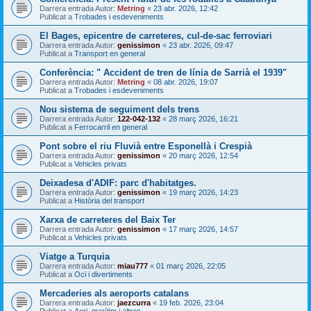
Darrera entrada Autor:
Metring
«
23 abr. 2026, 12:42
Publicat a
Trobades i esdeveniments
El Bages, epicentre de carreteres, cul-de-sac ferroviari
Darrera entrada Autor:
genissimon
«
23 abr. 2026, 09:47
Publicat a
Transport en general
Conferència: " Accident de tren de línia de Sarrià el 1939"
Darrera entrada Autor:
Metring
«
08 abr. 2026, 19:07
Publicat a
Trobades i esdeveniments
Nou sistema de seguiment dels trens
Darrera entrada Autor:
122-042-132
«
28 març 2026, 16:21
Publicat a
Ferrocarril en general
Pont sobre el riu Fluvià entre Esponellà i Crespià
Darrera entrada Autor:
genissimon
«
20 març 2026, 12:54
Publicat a
Vehicles privats
Deixadesa d'ADIF: parc d'habitatges.
Darrera entrada Autor:
genissimon
«
19 març 2026, 14:23
Publicat a
Història del transport
Xarxa de carreteres del Baix Ter
Darrera entrada Autor:
genissimon
«
17 març 2026, 14:57
Publicat a
Vehicles privats
Viatge a Turquia
Darrera entrada Autor:
miau777
«
01 març 2026, 22:05
Publicat a
Oci i divertiments
Mercaderies als aeroports catalans
Darrera entrada Autor:
jaezcurra
«
19 feb. 2026, 23:04