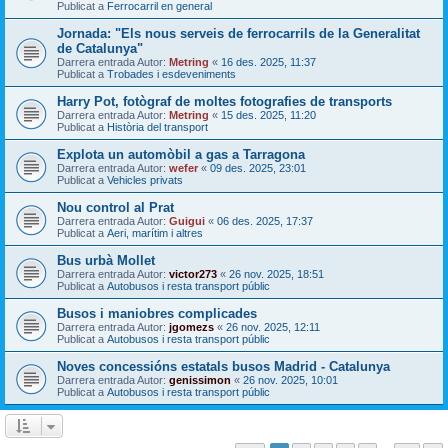
Publicat a
Ferrocarril en general
Jornada: "Els nous serveis de ferrocarrils de la Generalitat
de Catalunya"
Darrera entrada Autor:
Metring
«
16 des. 2025, 11:37
Publicat a
Trobades i esdeveniments
Harry Pot, fotògraf de moltes fotografies de transports
Darrera entrada Autor:
Metring
«
15 des. 2025, 11:20
Publicat a
Història del transport
Explota un automòbil a gas a Tarragona
Darrera entrada Autor:
wefer
«
09 des. 2025, 23:01
Publicat a
Vehicles privats
Nou control al Prat
Darrera entrada Autor:
Guigui
«
06 des. 2025, 17:37
Publicat a
Aeri, marítim i altres
Bus urbà Mollet
Darrera entrada Autor:
victor273
«
26 nov. 2025, 18:51
Publicat a
Autobusos i resta transport públic
Busos i maniobres complicades
Darrera entrada Autor:
jgomezs
«
26 nov. 2025, 12:11
Publicat a
Autobusos i resta transport públic
Noves concessións estatals busos Madrid - Catalunya
Darrera entrada Autor:
genissimon
«
26 nov. 2025, 10:01
Publicat a
Autobusos i resta transport públic