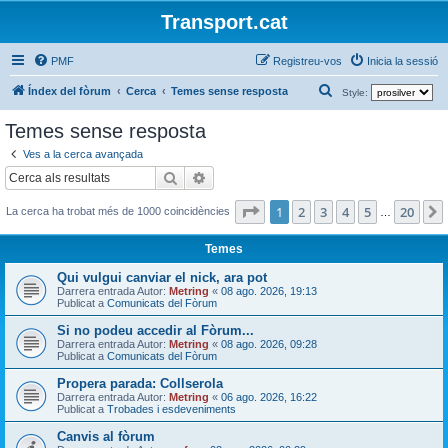
Transport.cat
PMF
Registreu-vos
Inicia la sessió
C
Índex del fòrum
Cerca
Temes sense resposta
Style:
e
Temes sense resposta
r
Ves a la cerca avançada
c
Cerca
Cerca avançada
a
Pàgina
1
de
20
1
2
3
4
5
20
La cerca ha trobat més de 1000 coincidències
…
Temes
Qui vulgui canviar el nick, ara pot
Darrera entrada Autor:
Metring
«
08 ago. 2026, 19:13
Publicat a
Comunicats del Fòrum
Si no podeu accedir al Fòrum...
Darrera entrada Autor:
Metring
«
08 ago. 2026, 09:28
Publicat a
Comunicats del Fòrum
Propera parada: Collserola
Darrera entrada Autor:
Metring
«
06 ago. 2026, 16:22
Publicat a
Trobades i esdeveniments
Canvis al fòrum