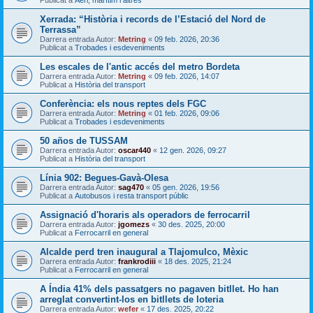
Publicat a
Aeri, marítim i altres
Xerrada: “Història i records de l’Estació del Nord de
Terrassa”
Darrera entrada Autor:
Metring
«
09 feb. 2026, 20:36
Publicat a
Trobades i esdeveniments
Les escales de l'antic accés del metro Bordeta
Darrera entrada Autor:
Metring
«
09 feb. 2026, 14:07
Publicat a
Història del transport
Conferència: els nous reptes dels FGC
Darrera entrada Autor:
Metring
«
01 feb. 2026, 09:06
Publicat a
Trobades i esdeveniments
50 años de TUSSAM
Darrera entrada Autor:
oscar440
«
12 gen. 2026, 09:27
Publicat a
Història del transport
Línia 902: Begues-Gavà-Olesa
Darrera entrada Autor:
sag470
«
05 gen. 2026, 19:56
Publicat a
Autobusos i resta transport públic
Assignació d'horaris als operadors de ferrocarril
Darrera entrada Autor:
jgomezs
«
30 des. 2025, 20:00
Publicat a
Ferrocarril en general
Alcalde perd tren inaugural a Tlajomulco, Mèxic
Darrera entrada Autor:
frankrodiii
«
18 des. 2025, 21:24
Publicat a
Ferrocarril en general
A Índia 41% dels passatgers no pagaven bitllet. Ho han
arreglat convertint-los en bitllets de loteria
Darrera entrada Autor:
wefer
«
17 des. 2025, 20:22