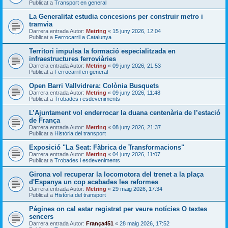
Publicat a
Transport en general
La Generalitat estudia concesions per construir metro i
tramvia
Darrera entrada Autor:
Metring
«
15 juny 2026, 12:04
Publicat a
Ferrocarril a Catalunya
Territori impulsa la formació especialitzada en
infraestructures ferroviàries
Darrera entrada Autor:
Metring
«
09 juny 2026, 21:53
Publicat a
Ferrocarril en general
Open Barri Vallvidrera: Colònia Busquets
Darrera entrada Autor:
Metring
«
09 juny 2026, 11:48
Publicat a
Trobades i esdeveniments
L’Ajuntament vol enderrocar la duana centenària de l’estació
de França
Darrera entrada Autor:
Metring
«
08 juny 2026, 21:37
Publicat a
Història del transport
Exposició "La Seat: Fàbrica de Transformacions"
Darrera entrada Autor:
Metring
«
04 juny 2026, 11:07
Publicat a
Trobades i esdeveniments
Girona vol recuperar la locomotora del trenet a la plaça
d'Espanya un cop acabades les reformes
Darrera entrada Autor:
Metring
«
29 maig 2026, 17:34
Publicat a
Història del transport
Págines on cal estar registrat per veure notícies O textes
sencers
Darrera entrada Autor:
França451
«
28 maig 2026, 17:52