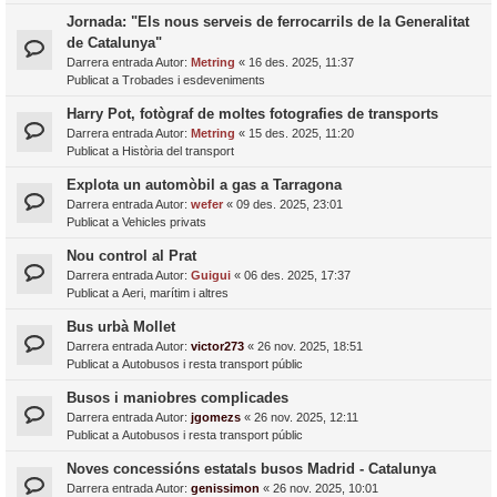
Jornada: "Els nous serveis de ferrocarrils de la Generalitat
de Catalunya"
Darrera entrada Autor:
Metring
«
16 des. 2025, 11:37
Publicat a
Trobades i esdeveniments
Harry Pot, fotògraf de moltes fotografies de transports
Darrera entrada Autor:
Metring
«
15 des. 2025, 11:20
Publicat a
Història del transport
Explota un automòbil a gas a Tarragona
Darrera entrada Autor:
wefer
«
09 des. 2025, 23:01
Publicat a
Vehicles privats
Nou control al Prat
Darrera entrada Autor:
Guigui
«
06 des. 2025, 17:37
Publicat a
Aeri, marítim i altres
Bus urbà Mollet
Darrera entrada Autor:
victor273
«
26 nov. 2025, 18:51
Publicat a
Autobusos i resta transport públic
Busos i maniobres complicades
Darrera entrada Autor:
jgomezs
«
26 nov. 2025, 12:11
Publicat a
Autobusos i resta transport públic
Noves concessións estatals busos Madrid - Catalunya
Darrera entrada Autor:
genissimon
«
26 nov. 2025, 10:01