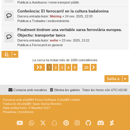
Publicat a
Autobusos i resta transport públic
Conferència: El ferrocarril en la cultura badalonina
Darrera entrada Autor:
Metring
«
24 nov. 2025, 22:03
Publicat a
Trobades i esdeveniments
Finalment tindrem una veritable xarxa ferroviària europea.
Objectiu: transportar tancs
Darrera entrada Autor:
wefer
«
23 nov. 2025, 13:22
Publicat a
Ferrocarril en general
La cerca ha trobat més de 1000 coincidències
1
2
3
4
5
20
Pàgina
1
de
20
Següent
…
Salta a
Contacta amb nosaltres
Elimina les galetes
Totes les hores són
UTC+02:00
Funciona amb
phpBB
® Forum Software © phpBB Limited
Traducció del phpBB: Isaac Garcia Abrodos
Style
proflat
Autor: ©
Mazeltof
2017
Privadesa
|
Condicions