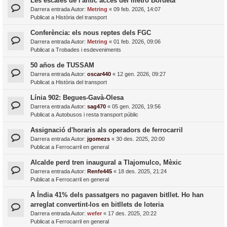
Les escales de l'antic accés del metro Bordeta
Darrera entrada Autor:
Metring
«
09 feb. 2026, 14:07
Publicat a
Història del transport
Conferència: els nous reptes dels FGC
Darrera entrada Autor:
Metring
«
01 feb. 2026, 09:06
Publicat a
Trobades i esdeveniments
50 años de TUSSAM
Darrera entrada Autor:
oscar440
«
12 gen. 2026, 09:27
Publicat a
Història del transport
Línia 902: Begues-Gavà-Olesa
Darrera entrada Autor:
sag470
«
05 gen. 2026, 19:56
Publicat a
Autobusos i resta transport públic
Assignació d'horaris als operadors de ferrocarril
Darrera entrada Autor:
jgomezs
«
30 des. 2025, 20:00
Publicat a
Ferrocarril en general
Alcalde perd tren inaugural a Tlajomulco, Mèxic
Darrera entrada Autor:
Renfe445
«
18 des. 2025, 21:24
Publicat a
Ferrocarril en general
A Índia 41% dels passatgers no pagaven bitllet. Ho han
arreglat convertint-los en bitllets de loteria
Darrera entrada Autor:
wefer
«
17 des. 2025, 20:22
Publicat a
Ferrocarril en general