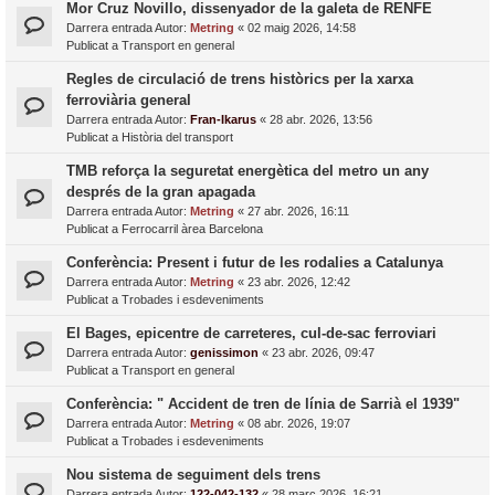
Mor Cruz Novillo, dissenyador de la galeta de RENFE
Darrera entrada Autor:
Metring
«
02 maig 2026, 14:58
Publicat a
Transport en general
Regles de circulació de trens històrics per la xarxa
ferroviària general
Darrera entrada Autor:
Fran-Ikarus
«
28 abr. 2026, 13:56
Publicat a
Història del transport
TMB reforça la seguretat energètica del metro un any
després de la gran apagada
Darrera entrada Autor:
Metring
«
27 abr. 2026, 16:11
Publicat a
Ferrocarril àrea Barcelona
Conferència: Present i futur de les rodalies a Catalunya
Darrera entrada Autor:
Metring
«
23 abr. 2026, 12:42
Publicat a
Trobades i esdeveniments
El Bages, epicentre de carreteres, cul-de-sac ferroviari
Darrera entrada Autor:
genissimon
«
23 abr. 2026, 09:47
Publicat a
Transport en general
Conferència: " Accident de tren de línia de Sarrià el 1939"
Darrera entrada Autor:
Metring
«
08 abr. 2026, 19:07
Publicat a
Trobades i esdeveniments
Nou sistema de seguiment dels trens
Darrera entrada Autor:
122-042-132
«
28 març 2026, 16:21