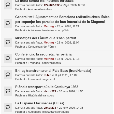
La lluita contra els incendis forestals
Darrera entrada Autor:
122-042-132
«
29 jul. 2026, 09:30
Publicat a
Aeri, marítim i altres
Generalitat i Ajuntament de Barcelona redistribueixen línies
per esponjar les parades de bus interurbà de la Diagonal
Darrera entrada Autor:
Metring
«
23 jul. 2026, 11:24
Publicat a
Autobusos i resta transport públic
Missatges del Fòrum que s'han perdut
Darrera entrada Autor:
Metring
«
23 jul. 2026, 11:04
Publicat a
Comunicats del Fòrum
Conferència: la seguretat ferroviària
Darrera entrada Autor:
Metring
«
18 jul. 2026, 17:13
Publicat a
Trobades i esdeveniments
Enllaç transfronterer al País Basc (Irun/Hendaia)
Darrera entrada Autor:
m.h.t.
«
11 jul. 2026, 17:10
Publicat a
Ferrocarril en general
Plànols transport públic Catalunya 1982
Darrera entrada Autor:
victor273
«
20 juny 2026, 14:50
Publicat a
Història del transport
La Hispano Llacunense (Hillsa)
Darrera entrada Autor:
victor273
«
20 juny 2026, 14:38
Publicat a
Autobusos i resta transport públic