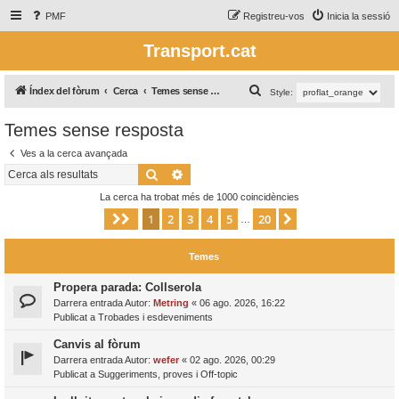
PMF
Registreu-vos
Inicia la sessió
Transport.cat
C
Índex del fòrum
Cerca
Temes sense resposta
Style:
e
Temes sense resposta
r
Ves a la cerca avançada
c
Cerca
Cerca avançada
a
La cerca ha trobat més de 1000 coincidències
1
2
3
4
5
20
Pàgina
1
de
20
Següent
…
Temes
Propera parada: Collserola
Darrera entrada Autor:
Metring
«
06 ago. 2026, 16:22
Publicat a
Trobades i esdeveniments
Canvis al fòrum
Darrera entrada Autor:
wefer
«
02 ago. 2026, 00:29
Publicat a
Suggeriments, proves i Off-topic