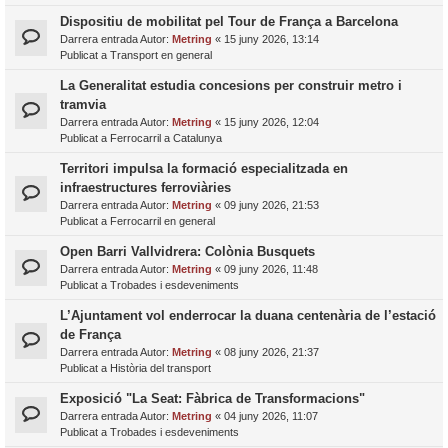
Dispositiu de mobilitat pel Tour de França a Barcelona
Darrera entrada Autor:
Metring
«
15 juny 2026, 13:14
Publicat a
Transport en general
La Generalitat estudia concesions per construir metro i
tramvia
Darrera entrada Autor:
Metring
«
15 juny 2026, 12:04
Publicat a
Ferrocarril a Catalunya
Territori impulsa la formació especialitzada en
infraestructures ferroviàries
Darrera entrada Autor:
Metring
«
09 juny 2026, 21:53
Publicat a
Ferrocarril en general
Open Barri Vallvidrera: Colònia Busquets
Darrera entrada Autor:
Metring
«
09 juny 2026, 11:48
Publicat a
Trobades i esdeveniments
L’Ajuntament vol enderrocar la duana centenària de l’estació
de França
Darrera entrada Autor:
Metring
«
08 juny 2026, 21:37
Publicat a
Història del transport
Exposició "La Seat: Fàbrica de Transformacions"
Darrera entrada Autor:
Metring
«
04 juny 2026, 11:07
Publicat a
Trobades i esdeveniments