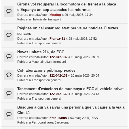
Girona vol recuperar la locomotora del trenet a la plaça
d'Espanya un cop acabades les reformes
Darrera entrada Autor:
Metring
«
29 maig 2026, 17:34
Publicat a
Història del transport
Págines on cal estar registrat per veure notícies O textes
sencers
Darrera entrada Autor:
França451
«
28 maig 2026, 17:52
Publicat a
Transport en general
Noves unitats 214, de FGC
Darrera entrada Autor:
122-042-132
«
19 maig 2026, 18:39
Publicat a
Material rodant ferroviari
Col·laboracions públicoprivades
Darrera entrada Autor:
122-042-132
«
10 maig 2026, 20:04
Publicat a
Transport en general
Tancament d'estacions de muntanya d'FGC al vehicle privat
Darrera entrada Autor:
122-042-132
«
09 maig 2026, 23:13
Publicat a
Transport en general
Busquen a qui va salvar una persona que va caure a la via a
Clot L1
Darrera entrada Autor:
Fran-Ikarus
«
03 maig 2026, 00:27
Publicat a
Ferrocarril àrea Barcelona