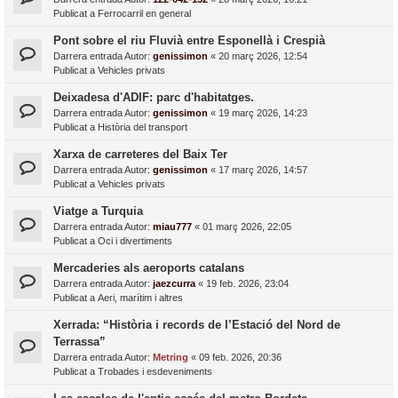
Publicat a
Ferrocarril en general
Pont sobre el riu Fluvià entre Esponellà i Crespià
Darrera entrada Autor:
genissimon
«
20 març 2026, 12:54
Publicat a
Vehicles privats
Deixadesa d'ADIF: parc d'habitatges.
Darrera entrada Autor:
genissimon
«
19 març 2026, 14:23
Publicat a
Història del transport
Xarxa de carreteres del Baix Ter
Darrera entrada Autor:
genissimon
«
17 març 2026, 14:57
Publicat a
Vehicles privats
Viatge a Turquia
Darrera entrada Autor:
miau777
«
01 març 2026, 22:05
Publicat a
Oci i divertiments
Mercaderies als aeroports catalans
Darrera entrada Autor:
jaezcurra
«
19 feb. 2026, 23:04
Publicat a
Aeri, marítim i altres
Xerrada: “Història i records de l’Estació del Nord de
Terrassa”
Darrera entrada Autor:
Metring
«
09 feb. 2026, 20:36
Publicat a
Trobades i esdeveniments