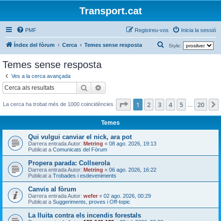
Transport.cat
PMF
Registreu-vos
Inicia la sessió
C
Índex del fòrum
Cerca
Temes sense resposta
Style:
e
Temes sense resposta
r
Ves a la cerca avançada
c
Cerca
Cerca avançada
a
Pàgina
1
de
20
1
2
3
4
5
20
La cerca ha trobat més de 1000 coincidències
…
Temes
Qui vulgui canviar el nick, ara pot
Darrera entrada Autor:
Metring
«
08 ago. 2026, 19:13
Publicat a
Comunicats del Fòrum
Propera parada: Collserola
Darrera entrada Autor:
Metring
«
06 ago. 2026, 16:22
Publicat a
Trobades i esdeveniments
Canvis al fòrum
Darrera entrada Autor:
wefer
«
02 ago. 2026, 00:29
Publicat a
Suggeriments, proves i Off-topic
La lluita contra els incendis forestals