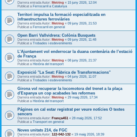
Darrera entrada Autor:
Metring
«
15 juny 2026, 12:04
Publicat a
Ferrocarril a Catalunya
Territori impulsa la formació especialitzada en
infraestructures ferroviàries
Darrera entrada Autor:
Metring
«
09 juny 2026, 21:53
Publicat a
Ferrocarril en general
Open Barri Vallvidrera: Colònia Busquets
Darrera entrada Autor:
Metring
«
09 juny 2026, 11:48
Publicat a
Trobades i esdeveniments
L’Ajuntament vol enderrocar la duana centenària de l’estació
de França
Darrera entrada Autor:
Metring
«
08 juny 2026, 21:37
Publicat a
Història del transport
Exposició "La Seat: Fàbrica de Transformacions"
Darrera entrada Autor:
Metring
«
04 juny 2026, 11:07
Publicat a
Trobades i esdeveniments
Girona vol recuperar la locomotora del trenet a la plaça
d'Espanya un cop acabades les reformes
Darrera entrada Autor:
Metring
«
29 maig 2026, 17:34
Publicat a
Història del transport
Págines on cal estar registrat per veure notícies O textes
sencers
Darrera entrada Autor:
França451
«
28 maig 2026, 17:52
Publicat a
Transport en general
Noves unitats 214, de FGC
Darrera entrada Autor:
122-042-132
«
19 maig 2026, 18:39