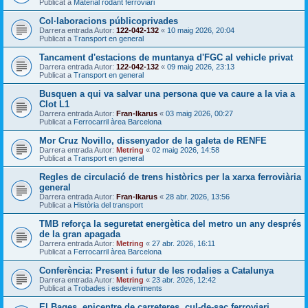
Publicat a
Material rodant ferroviari
Col·laboracions públicoprivades
Darrera entrada Autor:
122-042-132
«
10 maig 2026, 20:04
Publicat a
Transport en general
Tancament d'estacions de muntanya d'FGC al vehicle privat
Darrera entrada Autor:
122-042-132
«
09 maig 2026, 23:13
Publicat a
Transport en general
Busquen a qui va salvar una persona que va caure a la via a
Clot L1
Darrera entrada Autor:
Fran-Ikarus
«
03 maig 2026, 00:27
Publicat a
Ferrocarril àrea Barcelona
Mor Cruz Novillo, dissenyador de la galeta de RENFE
Darrera entrada Autor:
Metring
«
02 maig 2026, 14:58
Publicat a
Transport en general
Regles de circulació de trens històrics per la xarxa ferroviària
general
Darrera entrada Autor:
Fran-Ikarus
«
28 abr. 2026, 13:56
Publicat a
Història del transport
TMB reforça la seguretat energètica del metro un any després
de la gran apagada
Darrera entrada Autor:
Metring
«
27 abr. 2026, 16:11
Publicat a
Ferrocarril àrea Barcelona
Conferència: Present i futur de les rodalies a Catalunya
Darrera entrada Autor:
Metring
«
23 abr. 2026, 12:42
Publicat a
Trobades i esdeveniments
El Bages, epicentre de carreteres, cul-de-sac ferroviari