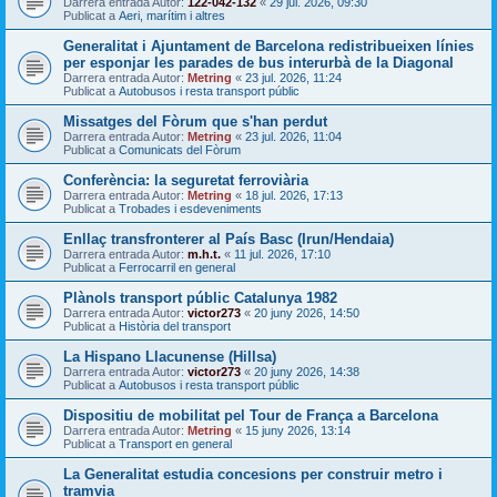
Darrera entrada Autor:
122-042-132
«
29 jul. 2026, 09:30
Publicat a
Aeri, marítim i altres
Generalitat i Ajuntament de Barcelona redistribueixen línies
per esponjar les parades de bus interurbà de la Diagonal
Darrera entrada Autor:
Metring
«
23 jul. 2026, 11:24
Publicat a
Autobusos i resta transport públic
Missatges del Fòrum que s'han perdut
Darrera entrada Autor:
Metring
«
23 jul. 2026, 11:04
Publicat a
Comunicats del Fòrum
Conferència: la seguretat ferroviària
Darrera entrada Autor:
Metring
«
18 jul. 2026, 17:13
Publicat a
Trobades i esdeveniments
Enllaç transfronterer al País Basc (Irun/Hendaia)
Darrera entrada Autor:
m.h.t.
«
11 jul. 2026, 17:10
Publicat a
Ferrocarril en general
Plànols transport públic Catalunya 1982
Darrera entrada Autor:
victor273
«
20 juny 2026, 14:50
Publicat a
Història del transport
La Hispano Llacunense (Hillsa)
Darrera entrada Autor:
victor273
«
20 juny 2026, 14:38
Publicat a
Autobusos i resta transport públic
Dispositiu de mobilitat pel Tour de França a Barcelona
Darrera entrada Autor:
Metring
«
15 juny 2026, 13:14
Publicat a
Transport en general
La Generalitat estudia concesions per construir metro i
tramvia