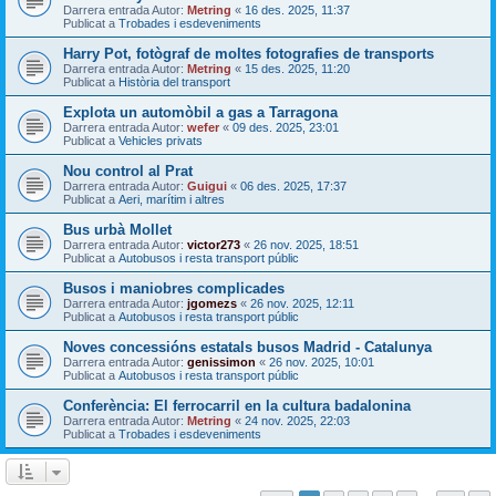
Darrera entrada Autor:
Metring
«
16 des. 2025, 11:37
Publicat a
Trobades i esdeveniments
Harry Pot, fotògraf de moltes fotografies de transports
Darrera entrada Autor:
Metring
«
15 des. 2025, 11:20
Publicat a
Història del transport
Explota un automòbil a gas a Tarragona
Darrera entrada Autor:
wefer
«
09 des. 2025, 23:01
Publicat a
Vehicles privats
Nou control al Prat
Darrera entrada Autor:
Guigui
«
06 des. 2025, 17:37
Publicat a
Aeri, marítim i altres
Bus urbà Mollet
Darrera entrada Autor:
victor273
«
26 nov. 2025, 18:51
Publicat a
Autobusos i resta transport públic
Busos i maniobres complicades
Darrera entrada Autor:
jgomezs
«
26 nov. 2025, 12:11
Publicat a
Autobusos i resta transport públic
Noves concessións estatals busos Madrid - Catalunya
Darrera entrada Autor:
genissimon
«
26 nov. 2025, 10:01
Publicat a
Autobusos i resta transport públic
Conferència: El ferrocarril en la cultura badalonina
Darrera entrada Autor:
Metring
«
24 nov. 2025, 22:03
Publicat a
Trobades i esdeveniments