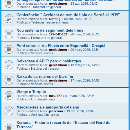
Darrera entrada Autor:
genissimon
«
23 abr. 2026, 09:47
Publicat a
Transport en general
Conferència: " Accident de tren de línia de Sarrià el 1939"
Darrera entrada Autor:
Metring
«
08 abr. 2026, 19:07
Publicat a
Trobades i esdeveniments
Nou sistema de seguiment dels trens
Darrera entrada Autor:
122-042-132
«
28 març 2026, 16:21
Publicat a
Ferrocarril en general
Pont sobre el riu Fluvià entre Esponellà i Crespià
Darrera entrada Autor:
genissimon
«
20 març 2026, 12:54
Publicat a
Vehicles privats
Deixadesa d'ADIF: parc d'habitatges.
Darrera entrada Autor:
genissimon
«
19 març 2026, 14:23
Publicat a
Història del transport
Xarxa de carreteres del Baix Ter
Darrera entrada Autor:
genissimon
«
17 març 2026, 14:57
Publicat a
Vehicles privats
Viatge a Turquia
Darrera entrada Autor:
miau777
«
01 març 2026, 22:05
Publicat a
Oci i divertiments
Mercaderies als aeroports catalans
Darrera entrada Autor:
jaezcurra
«
19 feb. 2026, 23:04
Publicat a
Aeri, marítim i altres
Xerrada: “Història i records de l’Estació del Nord de
Terrassa”