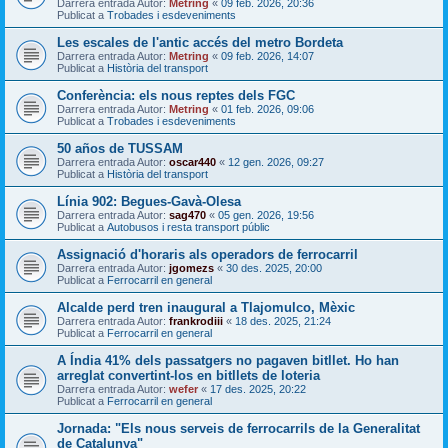
Darrera entrada Autor:
Metring
«
09 feb. 2026, 20:36
Publicat a
Trobades i esdeveniments
Les escales de l'antic accés del metro Bordeta
Darrera entrada Autor:
Metring
«
09 feb. 2026, 14:07
Publicat a
Història del transport
Conferència: els nous reptes dels FGC
Darrera entrada Autor:
Metring
«
01 feb. 2026, 09:06
Publicat a
Trobades i esdeveniments
50 años de TUSSAM
Darrera entrada Autor:
oscar440
«
12 gen. 2026, 09:27
Publicat a
Història del transport
Línia 902: Begues-Gavà-Olesa
Darrera entrada Autor:
sag470
«
05 gen. 2026, 19:56
Publicat a
Autobusos i resta transport públic
Assignació d'horaris als operadors de ferrocarril
Darrera entrada Autor:
jgomezs
«
30 des. 2025, 20:00
Publicat a
Ferrocarril en general
Alcalde perd tren inaugural a Tlajomulco, Mèxic
Darrera entrada Autor:
frankrodiii
«
18 des. 2025, 21:24
Publicat a
Ferrocarril en general
A Índia 41% dels passatgers no pagaven bitllet. Ho han
arreglat convertint-los en bitllets de loteria
Darrera entrada Autor:
wefer
«
17 des. 2025, 20:22
Publicat a
Ferrocarril en general
Jornada: "Els nous serveis de ferrocarrils de la Generalitat
de Catalunya"