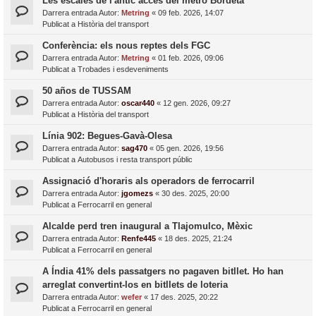
Les escales de l'antic accés del metro Bordeta
Darrera entrada Autor:
Metring
«
09 feb. 2026, 14:07
Publicat a
Història del transport
Conferència: els nous reptes dels FGC
Darrera entrada Autor:
Metring
«
01 feb. 2026, 09:06
Publicat a
Trobades i esdeveniments
50 años de TUSSAM
Darrera entrada Autor:
oscar440
«
12 gen. 2026, 09:27
Publicat a
Història del transport
Línia 902: Begues-Gavà-Olesa
Darrera entrada Autor:
sag470
«
05 gen. 2026, 19:56
Publicat a
Autobusos i resta transport públic
Assignació d'horaris als operadors de ferrocarril
Darrera entrada Autor:
jgomezs
«
30 des. 2025, 20:00
Publicat a
Ferrocarril en general
Alcalde perd tren inaugural a Tlajomulco, Mèxic
Darrera entrada Autor:
Renfe445
«
18 des. 2025, 21:24
Publicat a
Ferrocarril en general
A Índia 41% dels passatgers no pagaven bitllet. Ho han
arreglat convertint-los en bitllets de loteria
Darrera entrada Autor:
wefer
«
17 des. 2025, 20:22
Publicat a
Ferrocarril en general