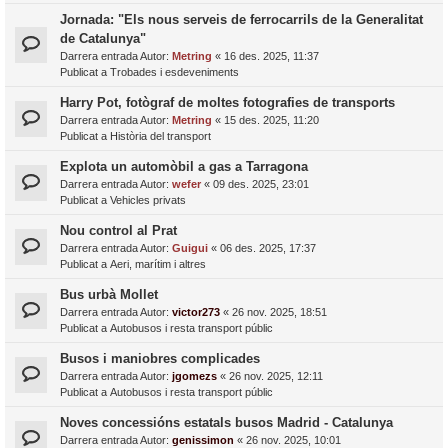
Jornada: "Els nous serveis de ferrocarrils de la Generalitat
de Catalunya"
Darrera entrada Autor:
Metring
«
16 des. 2025, 11:37
Publicat a
Trobades i esdeveniments
Harry Pot, fotògraf de moltes fotografies de transports
Darrera entrada Autor:
Metring
«
15 des. 2025, 11:20
Publicat a
Història del transport
Explota un automòbil a gas a Tarragona
Darrera entrada Autor:
wefer
«
09 des. 2025, 23:01
Publicat a
Vehicles privats
Nou control al Prat
Darrera entrada Autor:
Guigui
«
06 des. 2025, 17:37
Publicat a
Aeri, marítim i altres
Bus urbà Mollet
Darrera entrada Autor:
victor273
«
26 nov. 2025, 18:51
Publicat a
Autobusos i resta transport públic
Busos i maniobres complicades
Darrera entrada Autor:
jgomezs
«
26 nov. 2025, 12:11
Publicat a
Autobusos i resta transport públic
Noves concessións estatals busos Madrid - Catalunya
Darrera entrada Autor:
genissimon
«
26 nov. 2025, 10:01