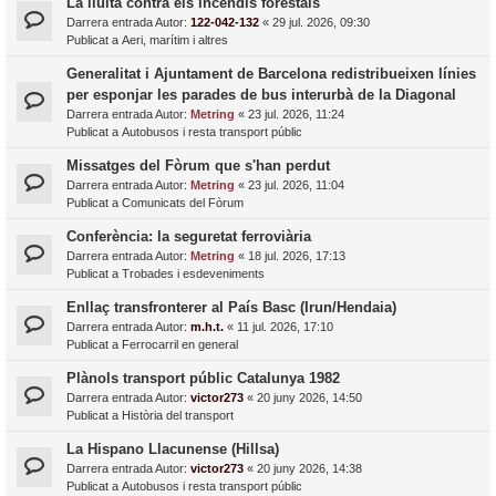
La lluita contra els incendis forestals
Darrera entrada Autor:
122-042-132
«
29 jul. 2026, 09:30
Publicat a
Aeri, marítim i altres
Generalitat i Ajuntament de Barcelona redistribueixen línies
per esponjar les parades de bus interurbà de la Diagonal
Darrera entrada Autor:
Metring
«
23 jul. 2026, 11:24
Publicat a
Autobusos i resta transport públic
Missatges del Fòrum que s'han perdut
Darrera entrada Autor:
Metring
«
23 jul. 2026, 11:04
Publicat a
Comunicats del Fòrum
Conferència: la seguretat ferroviària
Darrera entrada Autor:
Metring
«
18 jul. 2026, 17:13
Publicat a
Trobades i esdeveniments
Enllaç transfronterer al País Basc (Irun/Hendaia)
Darrera entrada Autor:
m.h.t.
«
11 jul. 2026, 17:10
Publicat a
Ferrocarril en general
Plànols transport públic Catalunya 1982
Darrera entrada Autor:
victor273
«
20 juny 2026, 14:50
Publicat a
Història del transport
La Hispano Llacunense (Hillsa)
Darrera entrada Autor:
victor273
«
20 juny 2026, 14:38
Publicat a
Autobusos i resta transport públic