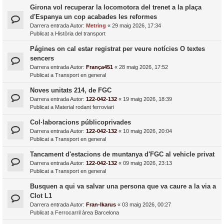
Girona vol recuperar la locomotora del trenet a la plaça
d'Espanya un cop acabades les reformes
Darrera entrada Autor:
Metring
«
29 maig 2026, 17:34
Publicat a
Història del transport
Págines on cal estar registrat per veure notícies O textes
sencers
Darrera entrada Autor:
França451
«
28 maig 2026, 17:52
Publicat a
Transport en general
Noves unitats 214, de FGC
Darrera entrada Autor:
122-042-132
«
19 maig 2026, 18:39
Publicat a
Material rodant ferroviari
Col·laboracions públicoprivades
Darrera entrada Autor:
122-042-132
«
10 maig 2026, 20:04
Publicat a
Transport en general
Tancament d'estacions de muntanya d'FGC al vehicle privat
Darrera entrada Autor:
122-042-132
«
09 maig 2026, 23:13
Publicat a
Transport en general
Busquen a qui va salvar una persona que va caure a la via a
Clot L1
Darrera entrada Autor:
Fran-Ikarus
«
03 maig 2026, 00:27
Publicat a
Ferrocarril àrea Barcelona