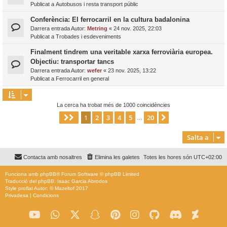
Publicat a
Autobusos i resta transport públic
Conferència: El ferrocarril en la cultura badalonina
Darrera entrada Autor:
Metring
«
24 nov. 2025, 22:03
Publicat a
Trobades i esdeveniments
Finalment tindrem una veritable xarxa ferroviària europea.
Objectiu: transportar tancs
Darrera entrada Autor:
wefer
«
23 nov. 2025, 13:22
Publicat a
Ferrocarril en general
La cerca ha trobat més de 1000 coincidències
1
2
3
4
5
20
Pàgina
1
de
20
Següent
…
Salta a
Contacta amb nosaltres
Elimina les galetes
Totes les hores són
UTC+02:00
Funciona amb
phpBB
® Forum Software © phpBB Limited
Traducció del phpBB: Isaac Garcia Abrodos
Style
proflat
Autor: ©
Mazeltof
2017
Privadesa
|
Condicions