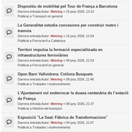
Dispositiu de mobilitat pel Tour de França a Barcelona
Darrera entrada Autor:
Metring
«
15 juny 2026, 13:14
Publicat a
Transport en general
La Generalitat estudia concesions per construir metro i
tramvia
Darrera entrada Autor:
Metring
«
15 juny 2026, 12:04
Publicat a
Ferrocarril a Catalunya
Territori impulsa la formació especialitzada en
infraestructures ferroviàries
Darrera entrada Autor:
Metring
«
09 juny 2026, 21:53
Publicat a
Ferrocarril en general
Open Barri Vallvidrera: Colònia Busquets
Darrera entrada Autor:
Metring
«
09 juny 2026, 11:48
Publicat a
Trobades i esdeveniments
L’Ajuntament vol enderrocar la duana centenària de l’estació
de França
Darrera entrada Autor:
Metring
«
08 juny 2026, 21:37
Publicat a
Història del transport
Exposició "La Seat: Fàbrica de Transformacions"
Darrera entrada Autor:
Metring
«
04 juny 2026, 11:07
Publicat a
Trobades i esdeveniments