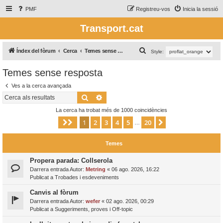
PMF
Registreu-vos
Inicia la sessió
Transport.cat
C
Índex del fòrum
Cerca
Temes sense resposta
Style:
e
Temes sense resposta
r
Ves a la cerca avançada
c
Cerca
Cerca avançada
a
La cerca ha trobat més de 1000 coincidències
1
2
3
4
5
20
Pàgina
1
de
20
Següent
…
Temes
Propera parada: Collserola
Darrera entrada Autor:
Metring
«
06 ago. 2026, 16:22
Publicat a
Trobades i esdeveniments
Canvis al fòrum
Darrera entrada Autor:
wefer
«
02 ago. 2026, 00:29
Publicat a
Suggeriments, proves i Off-topic