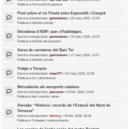
Publicat a
Ferrocarril en general
Pont sobre el riu Fluvià entre Esponellà i Crespià
Darrera entrada Autor:
genissimon
«
20 març 2026, 12:54
Publicat a
Vehicles privats
Deixadesa d'ADIF: parc d'habitatges.
Darrera entrada Autor:
genissimon
«
19 març 2026, 14:23
Publicat a
Història del transport
Xarxa de carreteres del Baix Ter
Darrera entrada Autor:
genissimon
«
17 març 2026, 14:57
Publicat a
Vehicles privats
Viatge a Turquia
Darrera entrada Autor:
miau777
«
01 març 2026, 22:05
Publicat a
Oci i divertiments
Mercaderies als aeroports catalans
Darrera entrada Autor:
jaezcurra
«
19 feb. 2026, 23:04
Publicat a
Aeri, marítim i altres
Xerrada: “Història i records de l’Estació del Nord de
Terrassa”
Darrera entrada Autor:
Metring
«
09 feb. 2026, 20:36
Publicat a
Trobades i esdeveniments