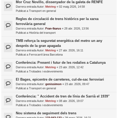
Mor Cruz Novillo, dissenyador de la galeta de RENFE
Darrera entrada Autor:
Metring
«
02 maig 2026, 14:58
Publicat a
Transport en general
Regles de circulació de trens històrics per la xarxa
ferroviària general
Darrera entrada Autor:
Fran-Ikarus
«
28 abr. 2026, 13:56
Publicat a
Història del transport
TMB reforça la seguretat energètica del metro un any
després de la gran apagada
Darrera entrada Autor:
Metring
«
27 abr. 2026, 16:11
Publicat a
Ferrocarril àrea Barcelona
Conferència: Present i futur de les rodalies a Catalunya
Darrera entrada Autor:
Metring
«
23 abr. 2026, 12:42
Publicat a
Trobades i esdeveniments
El Bages, epicentre de carreteres, cul-de-sac ferroviari
Darrera entrada Autor:
genissimon
«
23 abr. 2026, 09:47
Publicat a
Transport en general
Conferència: " Accident de tren de línia de Sarrià el 1939"
Darrera entrada Autor:
Metring
«
08 abr. 2026, 19:07
Publicat a
Trobades i esdeveniments
Nou sistema de seguiment dels trens
Darrera entrada Autor:
122-042-132
«
28 març 2026, 16:21