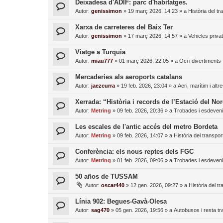
Deixadesa d'ADIF: parc d'habitatges.
Autor:
genissimon
»
19 març 2026, 14:23
» a
Història del tr
Xarxa de carreteres del Baix Ter
Autor:
genissimon
»
17 març 2026, 14:57
» a
Vehicles priva
Viatge a Turquia
Autor:
miau777
»
01 març 2026, 22:05
» a
Oci i divertiments
Mercaderies als aeroports catalans
Autor:
jaezcurra
»
19 feb. 2026, 23:04
» a
Aeri, marítim i altr
Xerrada: “Història i records de l’Estació del No
Autor:
Metring
»
09 feb. 2026, 20:36
» a
Trobades i esdeven
Les escales de l'antic accés del metro Bordeta
Autor:
Metring
»
09 feb. 2026, 14:07
» a
Història del transpor
Conferència: els nous reptes dels FGC
Autor:
Metring
»
01 feb. 2026, 09:06
» a
Trobades i esdeven
50 años de TUSSAM
Autor:
oscar440
»
12 gen. 2026, 09:27
» a
Història del tr
Línia 902: Begues-Gavà-Olesa
Autor:
sag470
»
05 gen. 2026, 19:56
» a
Autobusos i resta tr