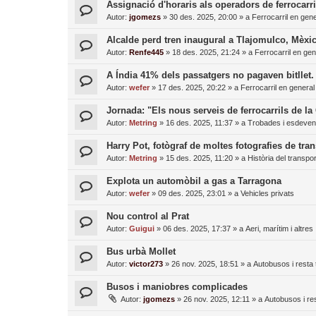
Assignació d'horaris als operadors de ferrocarri
Autor:
jgomezs
»
30 des. 2025, 20:00
» a
Ferrocarril en gene
Alcalde perd tren inaugural a Tlajomulco, Mèxi
Autor:
Renfe445
»
18 des. 2025, 21:24
» a
Ferrocarril en gen
A Índia 41% dels passatgers no pagaven bitllet. H
Autor:
wefer
»
17 des. 2025, 20:22
» a
Ferrocarril en general
Jornada: "Els nous serveis de ferrocarrils de la
Autor:
Metring
»
16 des. 2025, 11:37
» a
Trobades i esdeven
Harry Pot, fotògraf de moltes fotografies de tra
Autor:
Metring
»
15 des. 2025, 11:20
» a
Història del transpor
Explota un automòbil a gas a Tarragona
Autor:
wefer
»
09 des. 2025, 23:01
» a
Vehicles privats
Nou control al Prat
Autor:
Guigui
»
06 des. 2025, 17:37
» a
Aeri, marítim i altres
Bus urbà Mollet
Autor:
victor273
»
26 nov. 2025, 18:51
» a
Autobusos i resta 
Busos i maniobres complicades
Autor:
jgomezs
»
26 nov. 2025, 12:11
» a
Autobusos i res