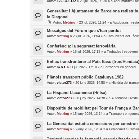
Autor:
122-042-132
»
29 jul. 2026, 09:30
» a
Aeri, marítim i al
Generalitat i Ajuntament de Barcelona redistrib
la Diagonal
Autor:
Metring
»
23 jul. 2026, 11:24
» a
Autobusos i resta
Missatges del Fòrum que s'han perdut
Autor:
Metring
»
23 jul. 2026, 11:04
» a
Comunicats del Fòru
Conferència: la seguretat ferroviària
Autor:
Metring
»
18 jul. 2026, 17:13
» a
Trobades i esdeveni
Enllaç transfronterer al País Basc (Irun/Hendaia
Autor:
m.h.t.
»
11 jul. 2026, 17:10
» a
Ferrocarril en general
Plànols transport públic Catalunya 1982
Autor:
victor273
»
20 juny 2026, 14:50
» a
Història del transp
La Hispano Llacunense (Hillsa)
Autor:
victor273
»
20 juny 2026, 14:38
» a
Autobusos i resta 
Dispositiu de mobilitat pel Tour de França a Ba
Autor:
Metring
»
15 juny 2026, 13:14
» a
Transport en genera
La Generalitat estudia concesions per construir
Autor:
Metring
»
15 juny 2026, 12:04
» a
Ferrocarril a Catal