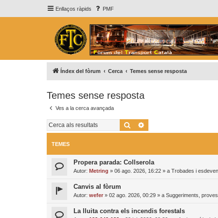
Enllaços ràpids
PMF
Índex del fòrum
Cerca
Temes sense resposta
Temes sense resposta
Ves a la cerca avançada
Cerca
Cerca avançada
TEMES
Propera parada: Collserola
Autor:
Metring
»
06 ago. 2026, 16:22
» a
Trobades i esdeve
Canvis al fòrum
Autor:
wefer
»
02 ago. 2026, 00:29
» a
Suggeriments, proves 
La lluita contra els incendis forestals