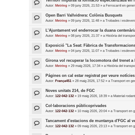
Territori impulsa la formació especialitzada en i
Autor:
Metring
»
09 juny 2026, 21:53
» a
Ferrocarril en gener
Open Barri Vallvidrera: Colònia Busquets
Autor:
Metring
»
09 juny 2026, 11:48
» a
Trobades i esdeven
L’Ajuntament vol enderrocar la duana centenària
Autor:
Metring
»
08 juny 2026, 21:37
» a
Història del transpor
Exposició "La Seat: Fàbrica de Transformacion
Autor:
Metring
»
04 juny 2026, 11:07
» a
Trobades i esdeven
Girona vol recuperar la locomotora del trenet 
Autor:
Metring
»
29 maig 2026, 17:34
» a
Història del transpo
Págines on cal estar registrat per veure notície
Autor:
França451
»
28 maig 2026, 17:52
» a
Transport en ge
Noves unitats 214, de FGC
Autor:
122-042-132
»
19 maig 2026, 18:39
» a
Material rodant
Col·laboracions públicoprivades
Autor:
122-042-132
»
10 maig 2026, 20:04
» a
Transport en g
Tancament d'estacions de muntanya d'FGC al ve
Autor:
122-042-132
»
09 maig 2026, 23:13
» a
Transport en g