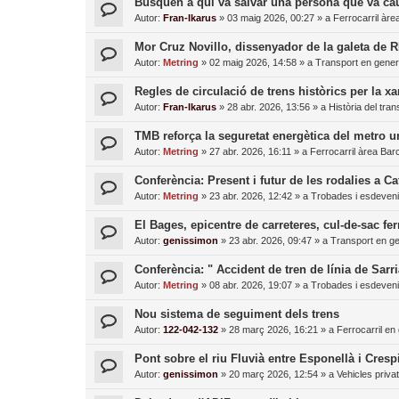
Busquen a qui va salvar una persona que va caur
Autor:
Fran-Ikarus
»
03 maig 2026, 00:27
» a
Ferrocarril àre
Mor Cruz Novillo, dissenyador de la galeta de
Autor:
Metring
»
02 maig 2026, 14:58
» a
Transport en gener
Regles de circulació de trens històrics per la xa
Autor:
Fran-Ikarus
»
28 abr. 2026, 13:56
» a
Història del tran
TMB reforça la seguretat energètica del metro 
Autor:
Metring
»
27 abr. 2026, 16:11
» a
Ferrocarril àrea Bar
Conferència: Present i futur de les rodalies a C
Autor:
Metring
»
23 abr. 2026, 12:42
» a
Trobades i esdeven
El Bages, epicentre de carreteres, cul-de-sac fer
Autor:
genissimon
»
23 abr. 2026, 09:47
» a
Transport en ge
Conferència: " Accident de tren de línia de Sarri
Autor:
Metring
»
08 abr. 2026, 19:07
» a
Trobades i esdeven
Nou sistema de seguiment dels trens
Autor:
122-042-132
»
28 març 2026, 16:21
» a
Ferrocarril en
Pont sobre el riu Fluvià entre Esponellà i Cresp
Autor:
genissimon
»
20 març 2026, 12:54
» a
Vehicles priva